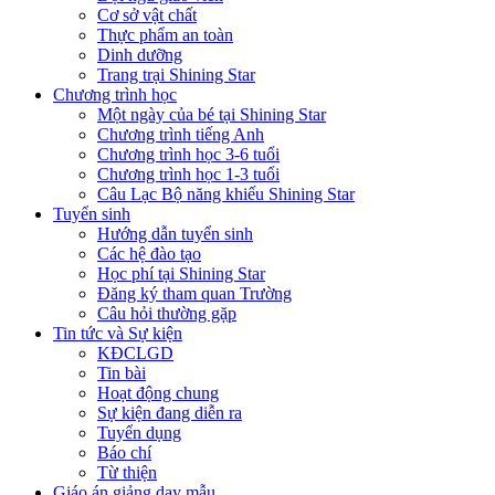
Cơ sở vật chất
Thực phẩm an toàn
Dinh dưỡng
Trang trại Shining Star
Chương trình học
Một ngày của bé tại Shining Star
Chương trình tiếng Anh
Chương trình học 3-6 tuổi
Chương trình học 1-3 tuổi
Câu Lạc Bộ năng khiếu Shining Star
Tuyển sinh
Hướng dẫn tuyển sinh
Các hệ đào tạo
Học phí tại Shining Star
Đăng ký tham quan Trường
Câu hỏi thường gặp
Tin tức và Sự kiện
KĐCLGD
Tin bài
Hoạt động chung
Sự kiện đang diễn ra
Tuyển dụng
Báo chí
Từ thiện
Giáo án giảng dạy mẫu