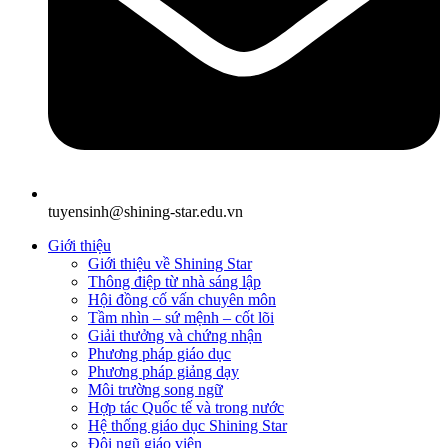
tuyensinh@shining-star.edu.vn
Giới thiệu
Giới thiệu về Shining Star
Thông điệp từ nhà sáng lập
Hội đồng cố vấn chuyên môn
Tầm nhìn – sứ mệnh – cốt lõi
Giải thưởng và chứng nhận
Phương pháp giáo dục
Phương pháp giảng dạy
Môi trường song ngữ
Hợp tác Quốc tế và trong nước
Hệ thống giáo dục Shining Star
Đội ngũ giáo viên