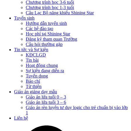
Chương trình học 3-6 tuổi
Chương trình học 1-3 tuổi
Câu Lạc Bộ năng khiếu Shining Star
Tuyển sinh
Hướng dẫn tuyển sinh
Các hệ đào tạo
Học phí tại Shining Star
Đăng ký tham quan Trường
Câu hỏi thường gặp
Tin tức và Sự kiện
KĐCLGD
Tin bài
Hoạt động chung
Sự kiện đang diễn ra
Tuyển dụng
Báo chí
Từ thiện
Giáo án giảng dạy mẫu
Giáo án lứa tuổi 0 – 3
Giáo án lứa tuổi 3 – 6
Giáo án rèn luyện tư duy logic cho trẻ chuẩn bị vào lớp
1
Liên hệ