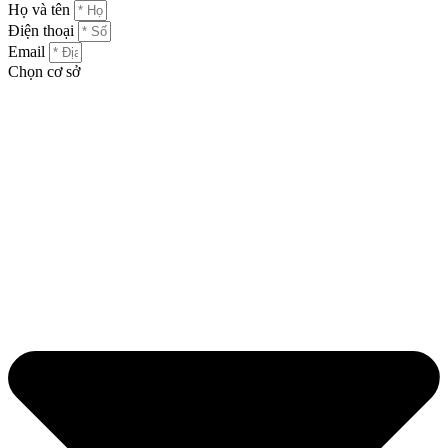
Họ và tên
Điện thoại
Email
Chọn cơ sở