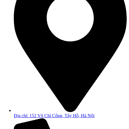
Địa chỉ: 152 Võ Chí Công, Tây Hồ, Hà Nội