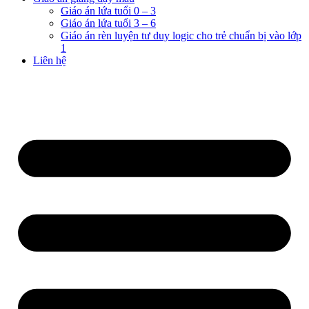
Giáo án lứa tuổi 0 – 3
Giáo án lứa tuổi 3 – 6
Giáo án rèn luyện tư duy logic cho trẻ chuẩn bị vào lớp
1
Liên hệ