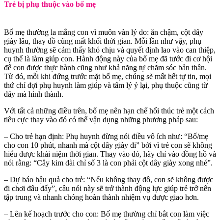
Trẻ bị phụ thuộc vào bố mẹ
Bố mẹ thường la mắng con vì muôn vàn lý do: ăn chậm, cột dây
giày lâu, thay đồ cũng mất khối thời gian. Mỗi lần như vậy, phụ
huynh thường sẽ cảm thấy khó chịu và quyết định lao vào can thiệp,
cụ thể là làm giúp con. Hành động này của bố mẹ đã tước đi cơ hội
để con được thực hành cũng như khả năng tự chăm sóc bản thân.
Từ đó, mỗi khi đứng trước mặt bố mẹ, chúng sẽ mất hết tự tin, mọi
thứ chỉ đợi phụ huynh làm giúp và tâm lý ỷ lại, phụ thuộc cũng từ
đây mà hình thành.
Với tất cả những điều trên, bố mẹ nên hạn chế hối thúc trẻ một cách
tiêu cực thay vào đó có thể vận dụng những phương pháp sau:
– Cho trẻ hạn định: Phụ huynh đừng nói điều vô ích như: “Bố/mẹ
cho con 10 phút, nhanh mà cột dây giày đi” bởi vì trẻ con sẽ không
hiểu được khái niệm thời gian. Thay vào đó, hãy chỉ vào đồng hồ và
nói rằng: “Cây kim dài chỉ số 3 là con phải cột dây giày xong nhé”.
– Dự báo hậu quả cho trẻ: “Nếu không thay đồ, con sẽ không được
đi chơi đâu đấy”, câu nói này sẽ trở thành động lực giúp trẻ trở nên
tập trung và nhanh chóng hoàn thành nhiệm vụ được giao hơn.
– Lên kế hoạch trước cho con: Bố mẹ thường chỉ bắt con làm việc