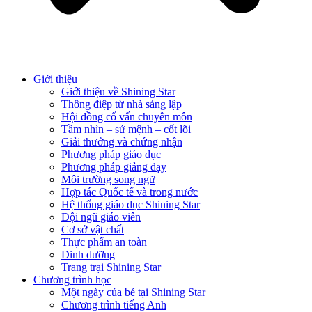
Giới thiệu
Giới thiệu về Shining Star
Thông điệp từ nhà sáng lập
Hội đồng cố vấn chuyên môn
Tầm nhìn – sứ mệnh – cốt lõi
Giải thưởng và chứng nhận
Phương pháp giáo dục
Phương pháp giảng dạy
Môi trường song ngữ
Hợp tác Quốc tế và trong nước
Hệ thống giáo dục Shining Star
Đội ngũ giáo viên
Cơ sở vật chất
Thực phẩm an toàn
Dinh dưỡng
Trang trại Shining Star
Chương trình học
Một ngày của bé tại Shining Star
Chương trình tiếng Anh