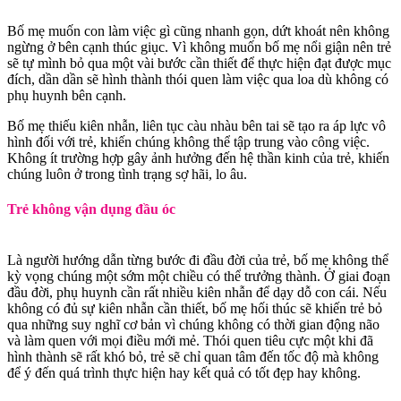
Bố mẹ muốn con làm việc gì cũng nhanh gọn, dứt khoát nên không
ngừng ở bên cạnh thúc giục. Vì không muốn bố mẹ nổi giận nên trẻ
sẽ tự mình bỏ qua một vài bước cần thiết để thực hiện đạt được mục
đích, dần dần sẽ hình thành thói quen làm việc qua loa dù không có
phụ huynh bên cạnh.
Bố mẹ thiếu kiên nhẫn, liên tục càu nhàu bên tai sẽ tạo ra áp lực vô
hình đối với trẻ, khiến chúng không thể tập trung vào công việc.
Không ít trường hợp gây ảnh hưởng đến hệ thần kinh của trẻ, khiến
chúng luôn ở trong tình trạng sợ hãi, lo âu.
Trẻ không vận dụng đầu óc
Là người hướng dẫn từng bước đi đầu đời của trẻ, bố mẹ không thể
kỳ vọng chúng một sớm một chiều có thể trưởng thành. Ở giai đoạn
đầu đời, phụ huynh cần rất nhiều kiên nhẫn để dạy dỗ con cái. Nếu
không có đủ sự kiên nhẫn cần thiết, bố mẹ hối thúc sẽ khiến trẻ bỏ
qua những suy nghĩ cơ bản vì chúng không có thời gian động não
và làm quen với mọi điều mới mẻ. Thói quen tiêu cực một khi đã
hình thành sẽ rất khó bỏ, trẻ sẽ chỉ quan tâm đến tốc độ mà không
để ý đến quá trình thực hiện hay kết quả có tốt đẹp hay không.