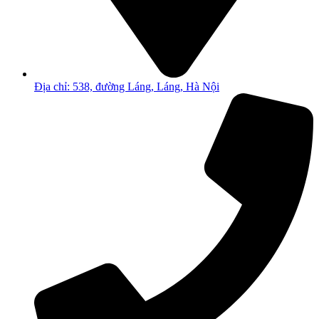
Địa chỉ: 538, đường Láng, Láng, Hà Nội