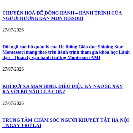
CHUYỂN HOÁ ĐỂ ĐỒNG HÀNH – HÀNH TRÌNH CỦA
NGƯỜI HƯỚNG DẪN MONTESSORI
27/07/2026
Đội ngũ cán bộ quản lý của Hệ thống Giáo dục Shining Star
Montessori mang theo trên hành trình tham gia khóa học Lãnh
đạo – Quản lý vận hành trường Montessori AMI
27/07/2026
KHI RỜI XA MÀN HÌNH, ĐIỀU DIỆU KỲ NÀO SẼ XẢY
RA VỚI BỘ NÃO CỦA CON?
27/07/2026
TRUNG TÂM CHĂM SÓC NGƯỜI KHUYẾT TẬT HÀ NỘI
– NGÀY TRỞ LẠI