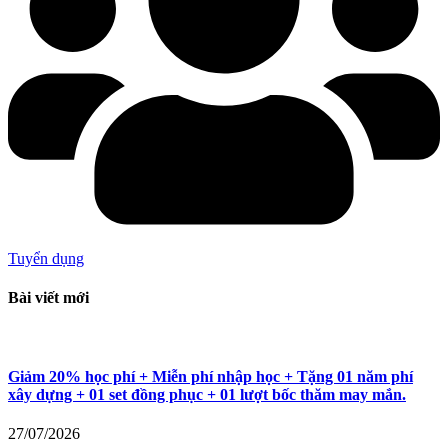
Tuyển dụng
Bài viết mới
Giảm 20% học phí + Miễn phí nhập học + Tặng 01 năm phí
xây dựng + 01 set đồng phục + 01 lượt bốc thăm may mắn.
27/07/2026