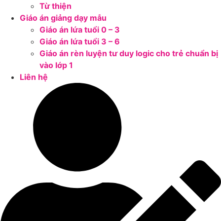
Từ thiện
Giáo án giảng dạy mẫu
Giáo án lứa tuổi 0 – 3
Giáo án lứa tuổi 3 – 6
Giáo án rèn luyện tư duy logic cho trẻ chuẩn bị
vào lớp 1
Liên hệ