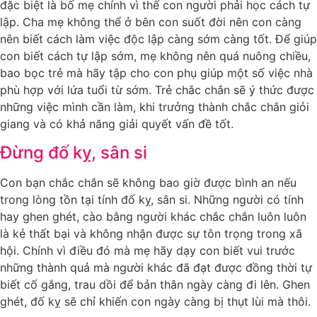
đặc biệt là bố mẹ chính vì thế con người phải học cách tự
lập. Cha mẹ không thể ở bên con suốt đời nên con càng
nên biết cách làm việc độc lập càng sớm càng tốt. Để giúp
con biết cách tự lập sớm, mẹ không nên quá nuông chiều,
bao bọc trẻ mà hãy tập cho con phụ giúp một số việc nhà
phù hợp với lứa tuổi từ sớm. Trẻ chắc chắn sẽ ý thức được
những việc mình cần làm, khi trưởng thành chắc chắn giỏi
giang và có khả năng giải quyết vấn đề tốt.
Đừng đố kỵ, sân si
Con bạn chắc chắn sẽ không bao giờ được bình an nếu
trong lòng tồn tại tính đố kỵ, sân si. Những người có tính
hay ghen ghét, cào bằng người khác chắc chắn luôn luôn
là kẻ thất bại và không nhận được sự tôn trọng trong xã
hội. Chính vì điều đó mà mẹ hãy dạy con biết vui trước
những thành quả mà người khác đã đạt được đồng thời tự
biết cố gắng, trau dồi để bản thân ngày càng đi lên. Ghen
ghét, đố kỵ sẽ chỉ khiến con ngày càng bị thụt lùi mà thôi.