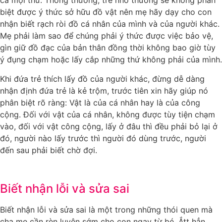
cả mọi thứ. Thông thường, trẻ nhỏ thường sẽ không phân
biệt được ý thức sở hữu đồ vật nên mẹ hãy dạy cho con
nhận biết rạch ròi đồ cá nhân của mình và của người khác.
Mẹ phải làm sao để chúng phải ý thức được việc bảo vệ,
gìn giữ đồ đạc của bản thân đồng thời không bao giờ tùy
ý đụng chạm hoặc lấy cắp những thứ không phải của mình.
Khi đứa trẻ thích lấy đồ của người khác, đừng dễ dàng
nhận định đứa trẻ là kẻ trộm, trước tiên xin hãy giúp nó
phân biệt rõ ràng: Vật là của cá nhân hay là của công
cộng. Đối với vật của cá nhân, không được tùy tiện chạm
vào, đối với vật công cộng, lấy ở đâu thì đều phải bỏ lại ở
đó, người nào lấy trước thì người đó dùng trước, người
đến sau phải biết chờ đợi.
Biết nhận lỗi và sửa sai
Biết nhận lỗi và sửa sai là một trong những thói quen mà
cha mẹ cần rèn luyện sớm cho con ngay từ bé. Ắtt hẳn