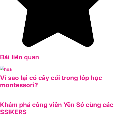
Bài liên quan
Vì sao lại có cây cối trong lớp học
montessori?
Khám phá công viên Yên Sở cùng các
SSIKERS