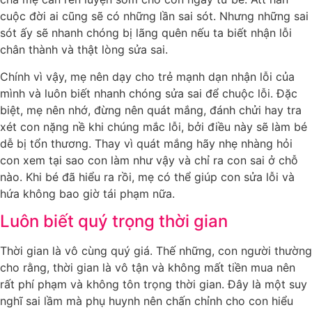
cuộc đời ai cũng sẽ có những lần sai sót. Nhưng những sai
sót ấy sẽ nhanh chóng bị lãng quên nếu ta biết nhận lỗi
chân thành và thật lòng sửa sai.
Chính vì vậy, mẹ nên dạy cho trẻ mạnh dạn nhận lỗi của
mình và luôn biết nhanh chóng sửa sai để chuộc lỗi. Đặc
biệt, mẹ nên nhớ, đừng nên quát mắng, đánh chửi hay tra
xét con nặng nề khi chúng mắc lỗi, bởi điều này sẽ làm bé
dễ bị tổn thương. Thay vì quát mắng hãy nhẹ nhàng hỏi
con xem tại sao con làm như vậy và chỉ ra con sai ở chỗ
nào. Khi bé đã hiểu ra rồi, mẹ có thể giúp con sửa lỗi và
hứa không bao giờ tái phạm nữa.
Luôn biết quý trọng thời gian
Thời gian là vô cùng quý giá. Thế những, con người thường
cho rằng, thời gian là vô tận và không mất tiền mua nên
rất phí phạm và không tôn trọng thời gian. Đây là một suy
nghĩ sai lầm mà phụ huynh nên chấn chỉnh cho con hiểu