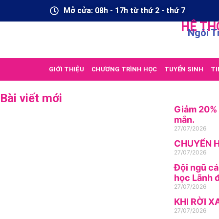
Mở cửa: 08h - 17h từ thứ 2 - thứ 7
HỆ TH
Ngôi T
GIỚI THIỆU
CHƯƠNG TRÌNH HỌC
TUYỂN SINH
TI
Bài viết mới
Giảm 20% h
mắn.
27/07/2026
CHUYỂN H
27/07/2026
Đội ngũ cá
học Lãnh đ
27/07/2026
KHI RỜI X
27/07/2026