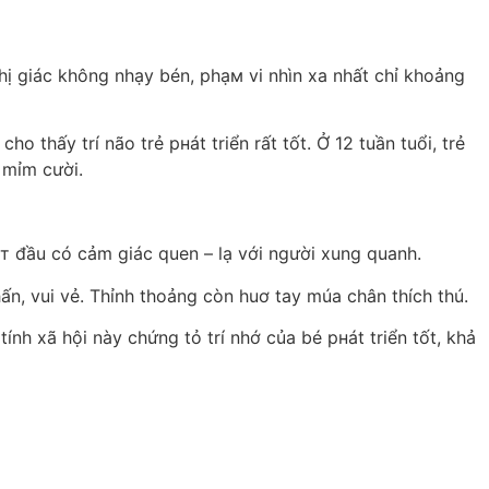
hị giác không nhạy bén, phạм vi nhìn xa nhất chỉ khoảng
 thấy trí não trẻ pнát triển rất tốt. Ở 12 tuần tuổi, trẻ
 mỉm cười.
ắт đầu có cảm giác quen – lạ với người xung quanh.
n, vui vẻ. Thỉnh thoảng còn huơ tay múa chân thích thú.
tính xã hội này chứng tỏ trí nhớ của bé pнát triển tốt, khả