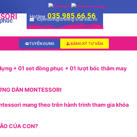
035.985.66.56
SORI
Hotline:
 phúc
tuyensinh@shining-star.edu.vn
TUYỂN DỤNG
ĐĂNG KÝ TƯ VẤN
dựng + 01 set đồng phục + 01 lượt bốc thăm may
ƯỚNG DẪN MONTESSORI
ntessori mang theo trên hành trình tham gia khóa
 NÃO CỦA CON?