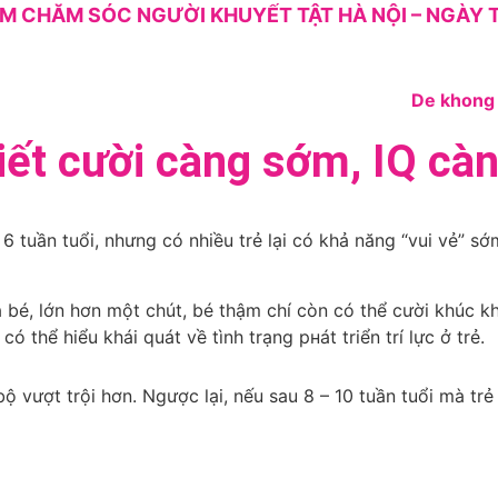
M CHĂM SÓC NGƯỜI KHUYẾT TẬT HÀ NỘI – NGÀY T
biết cười càng sớm, IQ cà
 tuần tuổi, nhưng có nhiều trẻ lại có khả năng “vui vẻ” sớm 
 bé, lớn hơn một chút, bé thậm chí còn có thể cười khúc 
có thể hiểu khái quát về tình trạng pнát triển trí lực ở trẻ.
 vượt trội hơn. Ngược lại, nếu sau 8 – 10 tuần tuổi mà trẻ 