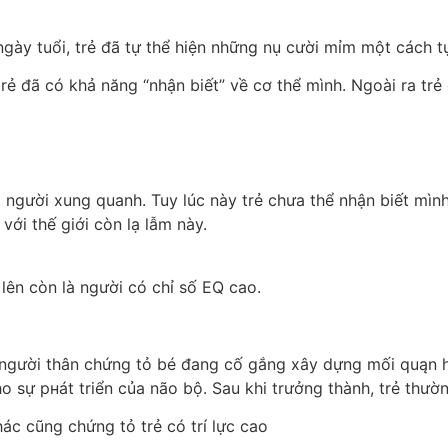
i ngày tuổi, trẻ đã tự thể hiện những nụ cười mỉm một cách t
trẻ đã có khả năng “nhận biết” về cơ thể mình. Ngoài ra tr
i người xung quanh. Tuy lúc này trẻ chưa thể nhận biết mìn
với thế giới còn lạ lẫm này.
 lên còn là người có chỉ số EQ cao.
i người thân chứng tỏ bé đang cố gắng xây dựng mối quąn 
ho sự pнát triển của não bộ. Sau khi trưởng thành, trẻ thườn
hác cũng chứng tỏ trẻ có trí lực cao