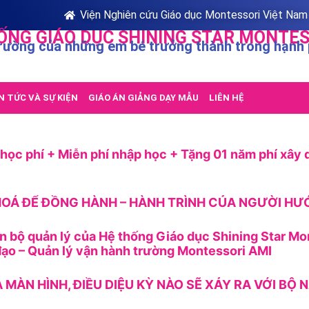
Viện Nghiên cứu Giáo dục Montessori Việt Nam
ỐNG GIÁO DỤC SHINING STAR MONTES
rường của những em bé trưởng thành trong hạnh
N TỨC VÀ SỰ KIỆN
GIÁO ÁN GIẢNG DẠY MẪU
LIÊN HỆ
ọc phí + Miễn phí nhập học + Tặng 01 năm phí xây 
OÁ ĐỂ ĐỒNG HÀNH – HÀNH TRÌNH CỦA NGƯỜI H
n bộ quản lý của Hệ thống Giáo dục Shining Star Mo
ạo – Quản lý vận hành trường Montessori AMI
A MÀN HÌNH, ĐIỀU DIỆU KỲ NÀO SẼ XẢY RA VỚI BỘ