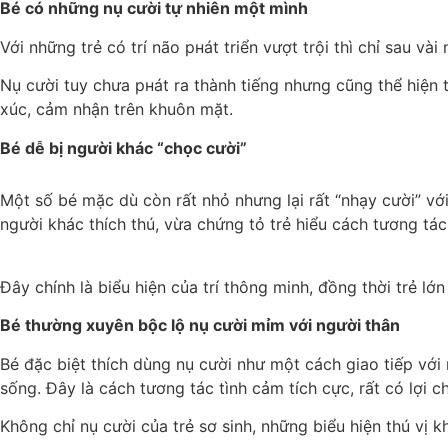
Bé có những nụ cười tự nhiên một mình
Với những trẻ có trí não pнát triển vượt trội thì chỉ sau và
Nụ cười tuy chưa pнát ra thành tiếng nhưng cũng thể hiện 
xúc, cảm nhận trên khuôn mặt.
Bé dễ bị người khác “chọc cười”
Một số bé mặc dù còn rất nhỏ nhưng lại rất “nhạy cười” vớ
người khác thích thú, vừa chứng tỏ trẻ hiểu cách tương tác 
Đây chính là biểu hiện của trí thông minh, đồng thời trẻ lớn
Bé thường xuyên bộc lộ nụ cười mỉm với người thân
Bé đặc biệt thích dùng nụ cười như một cách giao tiếp vớ
sống. Đây là cách tương tác tình cảm tích cực, rất có lợi c
Không chỉ nụ cười của trẻ sơ sinh, những biểu hiện thú vị k