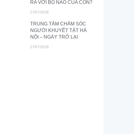
RA VỚI BỘ NÃO CỦA CON?
27/07/2026
TRUNG TÂM CHĂM SÓC
NGƯỜI KHUYẾT TẬT HÀ
NỘI – NGÀY TRỞ LẠI
27/07/2026