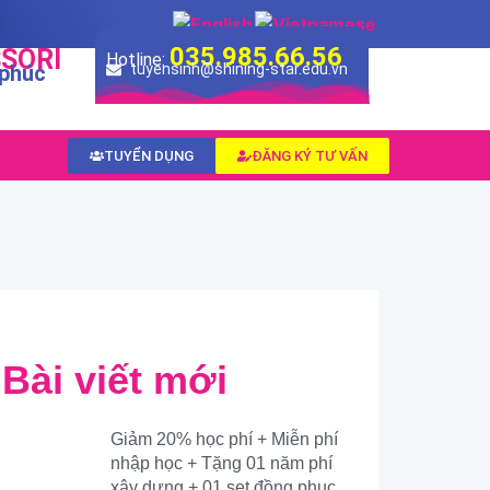
035.985.66.56
SORI
Hotline:
 phúc
tuyensinh@shining-star.edu.vn
TUYỂN DỤNG
ĐĂNG KÝ TƯ VẤN
Bài viết mới
Giảm 20% học phí + Miễn phí
nhập học + Tặng 01 năm phí
xây dựng + 01 set đồng phục