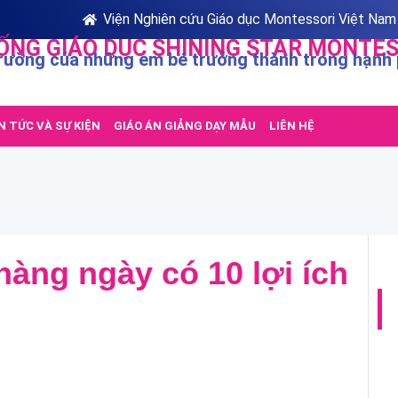
Viện Nghiên cứu Giáo dục Montessori Việt Nam
ỐNG GIÁO DỤC SHINING STAR MONTES
rường của những em bé trưởng thành trong hạnh
N TỨC VÀ SỰ KIỆN
GIÁO ÁN GIẢNG DẠY MẪU
LIÊN HỆ
àng ngày có 10 lợi ích