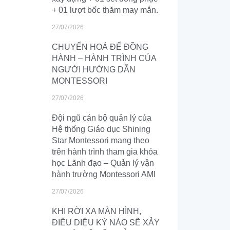
+ 01 lượt bốc thăm may mắn.
27/07/2026
CHUYỂN HOÁ ĐỂ ĐỒNG
HÀNH – HÀNH TRÌNH CỦA
NGƯỜI HƯỚNG DẪN
MONTESSORI
27/07/2026
Đội ngũ cán bộ quản lý của
Hệ thống Giáo dục Shining
Star Montessori mang theo
trên hành trình tham gia khóa
học Lãnh đạo – Quản lý vận
hành trường Montessori AMI
27/07/2026
KHI RỜI XA MÀN HÌNH,
ĐIỀU DIỆU KỲ NÀO SẼ XẢY