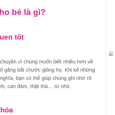
ho bé là gì?
uen tốt
 chuyện vì chúng muốn biết nhiều hơn về
cố gắng bắt chước giống họ. Khi kể những
nghĩa, bạn có thể giúp chúng ghi nhớ rõ
h, can đảm, thật thà… từ nhỏ.
n hóa