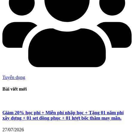
Tuyển dụng
Bài viết mới
Giảm 20% học phí + Miễn phí nhập học + Tặng 01 năm phí
xây dựng + 01 set đồng phục + 01 lượt bốc thăm may mắn.
27/07/2026