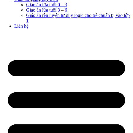
Giáo án lứa tuổi 0 – 3
Giáo án lứa tuổi 3 – 6
Giáo án rèn luyện tư duy logic cho trẻ chuẩn bị vào lớp
1
Liên hệ