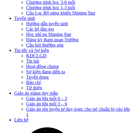
Chương trình học 3-6 tuổi
Chương trình học 1-3 tuổi
Câu Lạc Bộ năng khiếu Shining Star
Tuyển sinh
Hướng dẫn tuyển sinh
Các hệ đào tạo
Học phí tại Shining Star
Đăng ký tham quan Trường
Câu hỏi thường gặp
Tin tức và Sự kiện
KĐCLGD
Tin bài
Hoạt động chung
Sự kiện đang diễn ra
Tuyển dụng
Báo chí
Từ thiện
Giáo án giảng dạy mẫu
Giáo án lứa tuổi 0 – 3
Giáo án lứa tuổi 3 – 6
Giáo án rèn luyện tư duy logic cho trẻ chuẩn bị vào lớp
1
Liên hệ