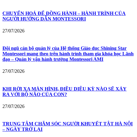
CHUYỂN HOÁ ĐỂ ĐỒNG HÀNH – HÀNH TRÌNH CỦA
NGƯỜI HƯỚNG DẪN MONTESSORI
27/07/2026
Đội ngũ cán bộ quản lý của Hệ thống Giáo dục Shining Star
Montessori mang theo trên hành trình tham gia khóa học Lãnh
đạo – Quản lý vận hành trường Montessori AMI
27/07/2026
KHI RỜI XA MÀN HÌNH, ĐIỀU DIỆU KỲ NÀO SẼ XẢY
RA VỚI BỘ NÃO CỦA CON?
27/07/2026
TRUNG TÂM CHĂM SÓC NGƯỜI KHUYẾT TẬT HÀ NỘI
– NGÀY TRỞ LẠI