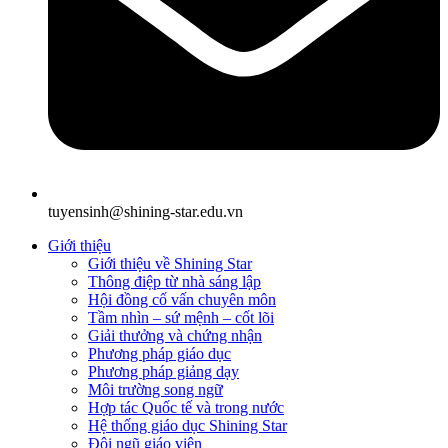
tuyensinh@shining-star.edu.vn
Giới thiệu
Giới thiệu về Shining Star
Thông điệp từ nhà sáng lập
Hội đồng cố vấn chuyên môn
Tầm nhìn – sứ mệnh – cốt lõi
Giải thưởng và chứng nhận
Phương pháp giáo dục
Phương pháp giảng dạy
Môi trường song ngữ
Hợp tác Quốc tế và trong nước
Hệ thống giáo dục Shining Star
Đội ngũ giáo viên