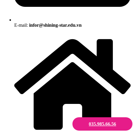
E-mail:
infor@shining-star.edu.vn
035.985.66.56