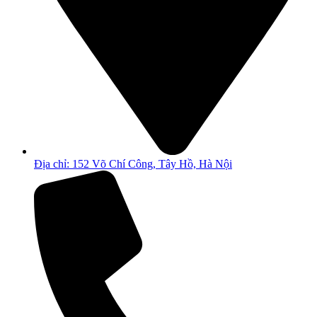
Địa chỉ: 152 Võ Chí Công, Tây Hồ, Hà Nội