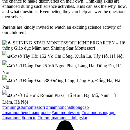
the chance to make discoveries on their own. Thinking skills are
enhanced during such science activities. Kids can ask the why, how,
and what questions. Even better, they can help answer the questions
themselves.
Parents are kindly invited to watch an exciting science activity of
our children!
—————————
SHINING STAR MONTESSORI KINDERGARTEN – Hệ
thống Giáo dục Mầm non Shining Star Montessori
Cơ sở Tây Hồ: 152 Võ Chí Công, Xuân La, Tây Hồ, Hà Nội
Cơ sở Đống Đa: 25 Vũ Ngọc Phan, Láng Hạ, Đống Đa, Hà
Nội
Cơ sở Đống Đa: 538 Đường Láng, Láng Hạ, Đống Đa, Hà
Nội
Cơ sở Tố Hữu: Roman Plaza, Tố Hữu, Đại Mỗ, Nam Từ
Liêm, Hà Nội
#Shiningstarmontessori
#mamnonchatluongcao
#mamnontieuchuanquocte
#amimontessori
#mamnonsongngu
#mamnon
#quocte
#truongmamnonshiningstar