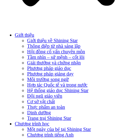
Giới thiệu
Giới thiệu về Shining Star
Thông điệp từ nhà sáng lập
Hội đồng cố vấn chuyên môn
Tầm nhìn – sứ mệnh – cốt lõi
Giải thưởng và chứng nhận
Phương pháp giáo dục
Phương pháp giảng dạy
Môi trường song ngữ
Hợp tác Quốc tế và trong nước
Hệ thống giáo dục Shining Star
Đội ngũ giáo viên
Cơ sở vật chất
Thực phẩm an toàn
Dinh dưỡng
Trang trại Shining Star
Chương trình học
Một ngày của bé tại Shining Star
Chương trình tiếng Anh