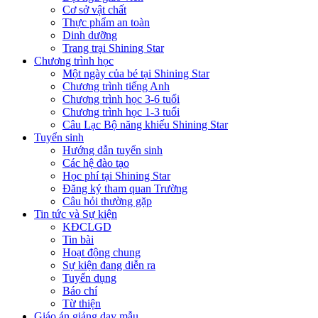
Cơ sở vật chất
Thực phẩm an toàn
Dinh dưỡng
Trang trại Shining Star
Chương trình học
Một ngày của bé tại Shining Star
Chương trình tiếng Anh
Chương trình học 3-6 tuổi
Chương trình học 1-3 tuổi
Câu Lạc Bộ năng khiếu Shining Star
Tuyển sinh
Hướng dẫn tuyển sinh
Các hệ đào tạo
Học phí tại Shining Star
Đăng ký tham quan Trường
Câu hỏi thường gặp
Tin tức và Sự kiện
KĐCLGD
Tin bài
Hoạt động chung
Sự kiện đang diễn ra
Tuyển dụng
Báo chí
Từ thiện
Giáo án giảng dạy mẫu