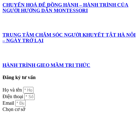
CHUYỂN HOÁ ĐỂ ĐỒNG HÀNH – HÀNH TRÌNH CỦA
NGƯỜI HƯỚNG DẪN MONTESSORI
TRUNG TÂM CHĂM SÓC NGƯỜI KHUYẾT TẬT HÀ NỘI
– NGÀY TRỞ LẠI
HÀNH TRÌNH GIEO MẦM TRI THỨC
Đăng ký tư vấn
Họ và tên
Điện thoại
Email
Chọn cơ sở