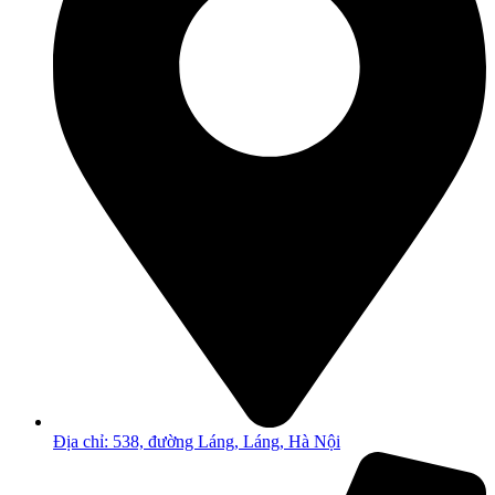
Địa chỉ: 538, đường Láng, Láng, Hà Nội