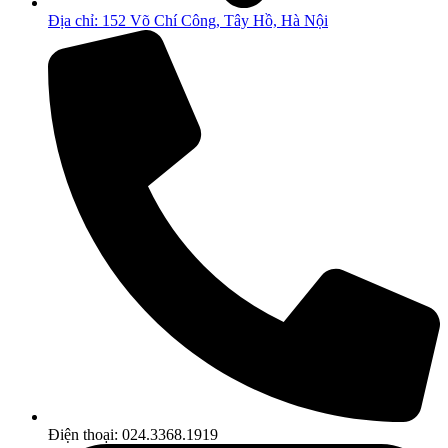
Địa chỉ: 152 Võ Chí Công, Tây Hồ, Hà Nội
Điện thoại: 024.3368.1919