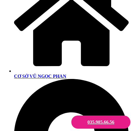
CƠ SỞ VŨ NGỌC PHAN
035.985.66.56