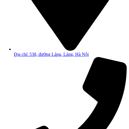
Địa chỉ: 538, đường Láng, Láng, Hà Nội