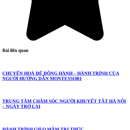
Bài liên quan
CHUYỂN HOÁ ĐỂ ĐỒNG HÀNH – HÀNH TRÌNH CỦA
NGƯỜI HƯỚNG DẪN MONTESSORI
TRUNG TÂM CHĂM SÓC NGƯỜI KHUYẾT TẬT HÀ NỘI
– NGÀY TRỞ LẠI
HÀNH TRÌNH GIEO MẦM TRI THỨC