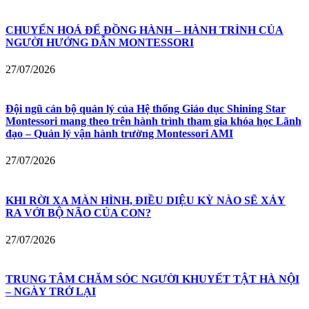
CHUYỂN HOÁ ĐỂ ĐỒNG HÀNH – HÀNH TRÌNH CỦA
NGƯỜI HƯỚNG DẪN MONTESSORI
27/07/2026
Đội ngũ cán bộ quản lý của Hệ thống Giáo dục Shining Star
Montessori mang theo trên hành trình tham gia khóa học Lãnh
đạo – Quản lý vận hành trường Montessori AMI
27/07/2026
KHI RỜI XA MÀN HÌNH, ĐIỀU DIỆU KỲ NÀO SẼ XẢY
RA VỚI BỘ NÃO CỦA CON?
27/07/2026
TRUNG TÂM CHĂM SÓC NGƯỜI KHUYẾT TẬT HÀ NỘI
– NGÀY TRỞ LẠI