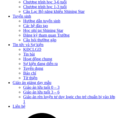
Chương trình học 3-6 tuổi
Chương trình học 1-3 tuổi
Câu Lạc Bộ năng khiếu Shining Star
Tuyển sinh
Hướng dẫn tuyển sinh
Các hệ đào tạo
Học phí tại Shining Star
Đăng ký tham quan Trường
Câu hỏi thường gặp
Tin tức và Sự kiện
KĐCLGD
Tin bài
Hoạt động chung
Sự kiện đang diễn ra
Tuyển dụng
Báo chí
Từ thiện
Giáo án giảng dạy mẫu
Giáo án lứa tuổi 0 – 3
Giáo án lứa tuổi 3 – 6
Giáo án rèn luyện tư duy logic cho trẻ chuẩn bị vào lớp
1
Liên hệ