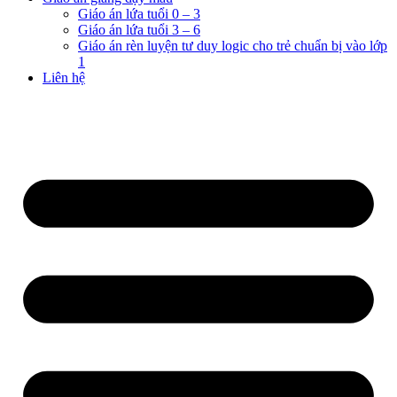
Giáo án lứa tuổi 0 – 3
Giáo án lứa tuổi 3 – 6
Giáo án rèn luyện tư duy logic cho trẻ chuẩn bị vào lớp
1
Liên hệ