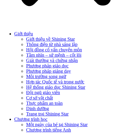
Giới thiệu
Giới thiệu về Shining Star
Thông điệp từ nhà sáng lập
Hội đồng cố vấn chuyên môn
Tầm nhìn – sứ mệnh – cốt lõi
Giải thưởng và chứng nhận
Phương pháp giáo dục
Phương pháp giảng dạy
Môi trường song ngữ
Hợp tác Quốc tế và trong nước
Hệ thống giáo dục Shining Star
Đội ngũ giáo viên
Cơ sở vật chất
Thực phẩm an toàn
Dinh dưỡng
Trang trại Shining Star
Chương trình học
Một ngày của bé tại Shining Star
Chương trình tiếng Anh