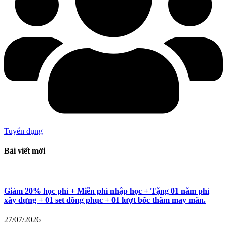
Tuyển dụng
Bài viết mới
Giảm 20% học phí + Miễn phí nhập học + Tặng 01 năm phí
xây dựng + 01 set đồng phục + 01 lượt bốc thăm may mắn.
27/07/2026