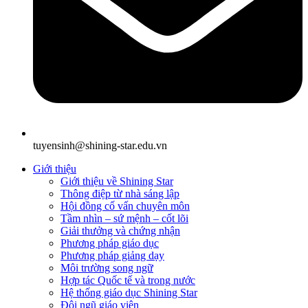
tuyensinh@shining-star.edu.vn
Giới thiệu
Giới thiệu về Shining Star
Thông điệp từ nhà sáng lập
Hội đồng cố vấn chuyên môn
Tầm nhìn – sứ mệnh – cốt lõi
Giải thưởng và chứng nhận
Phương pháp giáo dục
Phương pháp giảng dạy
Môi trường song ngữ
Hợp tác Quốc tế và trong nước
Hệ thống giáo dục Shining Star
Đội ngũ giáo viên