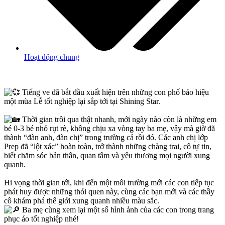
Hoạt động chung
Tiếng ve đã bắt đầu xuất hiện trên những con phố báo hiệu
một mùa Lễ tốt nghiệp lại sắp tới tại Shining Star.
Thời gian trôi qua thật nhanh, mới ngày nào còn là những em
bé 0-3 bé nhỏ rụt rè, không chịu xa vòng tay ba mẹ, vậy mà giờ đã
thành “đàn anh, đàn chị” trong trường cả rồi đó. Các anh chị lớp
Prep đã “lột xác” hoàn toàn, trở thành những chàng trai, cô tự tin,
biết chăm sóc bản thân, quan tâm và yêu thương mọi người xung
quanh.
Hi vọng thời gian tới, khi đến một môi trường mới các con tiếp tục
phát huy được những thói quen này, cùng các bạn mới và các thầy
cô khám phá thế giới xung quanh nhiều màu sắc.
Ba mẹ cùng xem lại một số hình ảnh của các con trong trang
phục áo tốt nghiệp nhé!