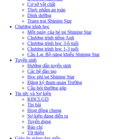
Cơ sở vật chất
Thực phẩm an toàn
Dinh dưỡng
Trang trại Shining Star
Chương trình học
Một ngày của bé tại Shining Star
Chương trình tiếng Anh
Chương trình học 3-6 tuổi
Chương trình học 1-3 tuổi
Câu Lạc Bộ năng khiếu Shining Star
Tuyển sinh
Hướng dẫn tuyển sinh
Các hệ đào tạo
Học phí tại Shining Star
Đăng ký tham quan Trường
Câu hỏi thường gặp
Tin tức và Sự kiện
KĐCLGD
Tin bài
Hoạt động chung
Sự kiện đang diễn ra
Tuyển dụng
Báo chí
Từ thiện
Giáo án giảng dạy mẫu