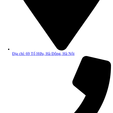
Địa chỉ: 69 Tố Hữu, Hà Đông, Hà Nội