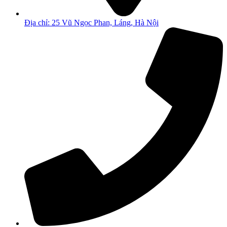
Địa chỉ: 25 Vũ Ngọc Phan, Láng, Hà Nội