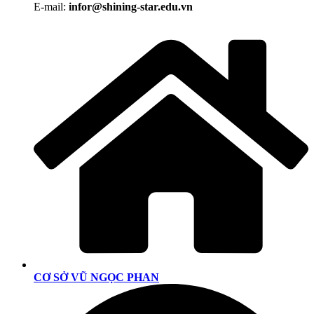
E-mail:
infor@shining-star.edu.vn
CƠ SỞ VŨ NGỌC PHAN