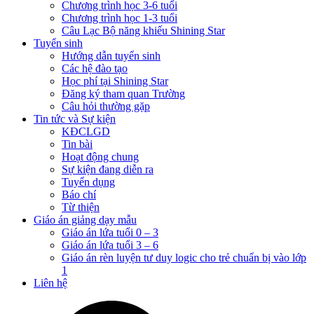
Chương trình học 3-6 tuổi
Chương trình học 1-3 tuổi
Câu Lạc Bộ năng khiếu Shining Star
Tuyển sinh
Hướng dẫn tuyển sinh
Các hệ đào tạo
Học phí tại Shining Star
Đăng ký tham quan Trường
Câu hỏi thường gặp
Tin tức và Sự kiện
KĐCLGD
Tin bài
Hoạt động chung
Sự kiện đang diễn ra
Tuyển dụng
Báo chí
Từ thiện
Giáo án giảng dạy mẫu
Giáo án lứa tuổi 0 – 3
Giáo án lứa tuổi 3 – 6
Giáo án rèn luyện tư duy logic cho trẻ chuẩn bị vào lớp
1
Liên hệ