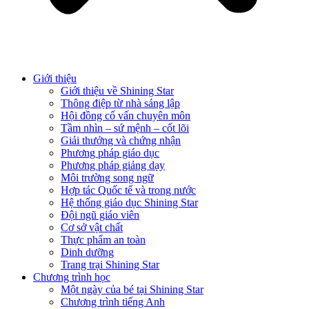
Giới thiệu
Giới thiệu về Shining Star
Thông điệp từ nhà sáng lập
Hội đồng cố vấn chuyên môn
Tầm nhìn – sứ mệnh – cốt lõi
Giải thưởng và chứng nhận
Phương pháp giáo dục
Phương pháp giảng dạy
Môi trường song ngữ
Hợp tác Quốc tế và trong nước
Hệ thống giáo dục Shining Star
Đội ngũ giáo viên
Cơ sở vật chất
Thực phẩm an toàn
Dinh dưỡng
Trang trại Shining Star
Chương trình học
Một ngày của bé tại Shining Star
Chương trình tiếng Anh