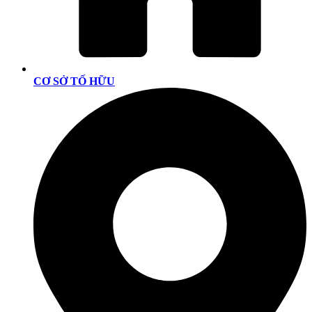
CƠ SỞ TỐ HỮU