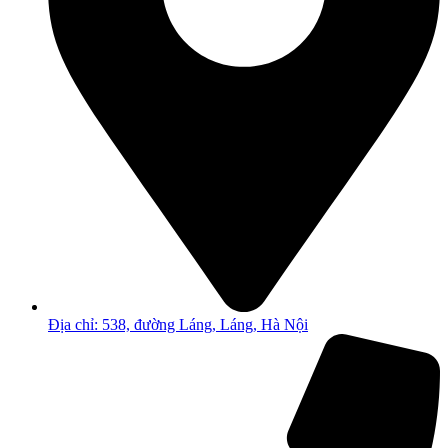
Địa chỉ: 538, đường Láng, Láng, Hà Nội