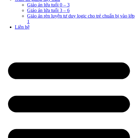
Giáo án lứa tuổi 0 – 3
Giáo án lứa tuổi 3 – 6
Giáo án rèn luyện tư duy logic cho trẻ chuẩn bị vào lớp
1
Liên hệ