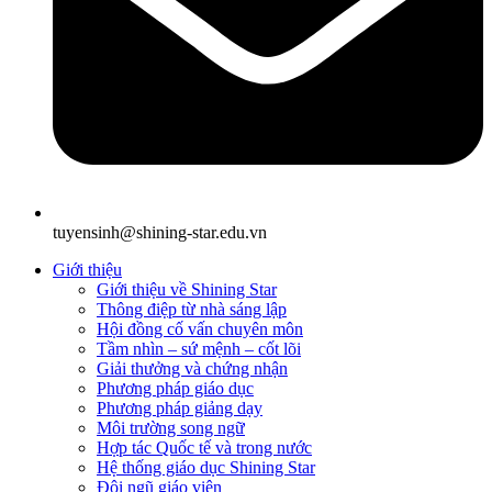
tuyensinh@shining-star.edu.vn
Giới thiệu
Giới thiệu về Shining Star
Thông điệp từ nhà sáng lập
Hội đồng cố vấn chuyên môn
Tầm nhìn – sứ mệnh – cốt lõi
Giải thưởng và chứng nhận
Phương pháp giáo dục
Phương pháp giảng dạy
Môi trường song ngữ
Hợp tác Quốc tế và trong nước
Hệ thống giáo dục Shining Star
Đội ngũ giáo viên