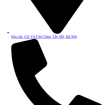
Địa chỉ: 152 Võ Chí Công, Tây Hồ, Hà Nội