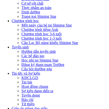
Cơ sở vật chất
Thực phẩm an toàn
Dinh dưỡng
Trang trại Shining Star
Chương trình học
Một ngày của bé tại Shining Star
Chương trình tiếng Anh
Chương trình học 3-6 tuổi
Chương trình học 1-3 tuổi
Câu Lạc Bộ năng khiếu Shining Star
Tuyển sinh
Hướng dẫn tuyển sinh
Các hệ đào tạo
Học phí tại Shining Star
Đăng ký tham quan Trường
Câu hỏi thường gặp
Tin tức và Sự kiện
KĐCLGD
Tin bài
Hoạt động chung
Sự kiện đang diễn ra
Tuyển dụng
Báo chí
Từ thiện
Giáo án giảng dạy mẫu