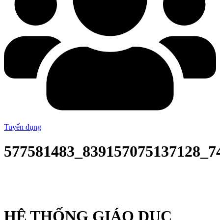
Tuyển dụng
577581483_839157075137128_7
HỆ THỐNG GIÁO DỤC