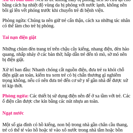
bằng cách hạ nhiệt độ vùng da bị phỏng với nước lạnh, không nên
bôi gì lên vết phỏng trước khi chuyển trẻ đi bệnh viện.
Phòng ngừa: Chúng ta nên giữ trẻ cẩn thận, cách xa những tác nhân
có thể làm cho trẻ bị phỏng.
Tai nạn điện giật
Những chùm đèn trang trí trên chậu cây kiểng, nhang điện, đèn hào
quang, nhấp nháy ở các bàn thờ, hấp dẫn trẻ đến tò mò, sờ mó nên
bị điện giật.
Xử trí ban đầu: Nhanh chóng cắt nguồn điện, đưa trẻ ra khỏi chỗ
điện giật an toàn, kiểm tra xem trẻ có bị chấn thương gì nghiêm
trọng không, nếu có nên đưa trẻ đến cơ sở y tế gần nhà để được xử
trí kịp thời.
Phòng ngừa:
Các thiết bị sử dụng điện nên để ở xa tầm với trẻ. Các
ổ điện cần được che kín bằng các nút nhựa an toàn.
Ngạt nước
Một số gia đình có hồ kiểng, non bộ trong nhà gần chân cầu thang,
trẻ có thể té vào hồ hoặc té vào xô nước trong nhà tắm hoặc bồn