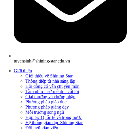
tuyensinh@shining-star.edu.vn
Giới thiệu
Giới thiệu về Shining Star
Thông điệp từ nhà sáng lập
Hội đồng cố vấn chuyên môn
Tầm nhìn – sứ mệnh – cốt lõi
Giải thưởng và chứng nhận
Phương pháp giáo dục
Phương pháp giảng dạy
Môi trường song ngữ
Hợp tác Quốc tế và trong nước
Hệ thống giáo dục Shining Star
Đội ngũ giáo viên