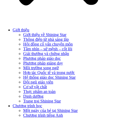
Giới thiệu
Giới thiệu về Shining Star
Thông điệp từ nhà sáng lập
Hội đồng cố vấn chuyên môn
Tầm nhìn – sứ mệnh – cốt lõi
Giải thưởng và chứng nhận
Phương pháp giáo dục
Phương pháp giảng dạy
Môi trường song ngữ
Hợp tác Quốc tế và trong nước
Hệ thống giáo dục Shining Star
Đội ngũ giáo viên
Cơ sở vật chất
Thực phẩm an toàn
Dinh dưỡng
Trang trại Shining Star
Chương trình học
Một ngày của bé tại Shining Star
Chương trình tiếng Anh