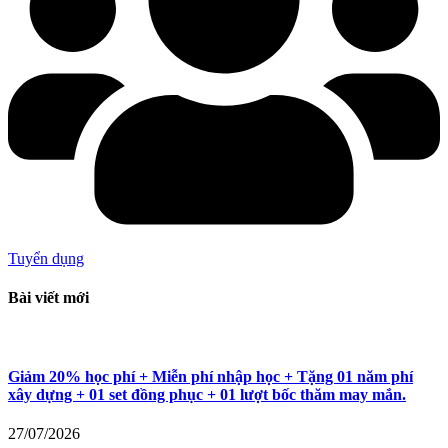
Tuyển dụng
Bài viết mới
Giảm 20% học phí + Miễn phí nhập học + Tặng 01 năm phí
xây dựng + 01 set đồng phục + 01 lượt bốc thăm may mắn.
27/07/2026