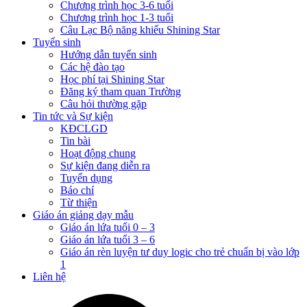
Chương trình học 3-6 tuổi
Chương trình học 1-3 tuổi
Câu Lạc Bộ năng khiếu Shining Star
Tuyển sinh
Hướng dẫn tuyển sinh
Các hệ đào tạo
Học phí tại Shining Star
Đăng ký tham quan Trường
Câu hỏi thường gặp
Tin tức và Sự kiện
KĐCLGD
Tin bài
Hoạt động chung
Sự kiện đang diễn ra
Tuyển dụng
Báo chí
Từ thiện
Giáo án giảng dạy mẫu
Giáo án lứa tuổi 0 – 3
Giáo án lứa tuổi 3 – 6
Giáo án rèn luyện tư duy logic cho trẻ chuẩn bị vào lớp
1
Liên hệ