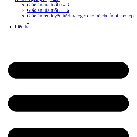
Giáo án lứa tuổi 0 – 3
Giáo án lứa tuổi 3 – 6
Giáo án rèn luyện tư duy logic cho trẻ chuẩn bị vào lớp
1
Liên hệ