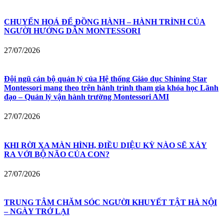
CHUYỂN HOÁ ĐỂ ĐỒNG HÀNH – HÀNH TRÌNH CỦA
NGƯỜI HƯỚNG DẪN MONTESSORI
27/07/2026
Đội ngũ cán bộ quản lý của Hệ thống Giáo dục Shining Star
Montessori mang theo trên hành trình tham gia khóa học Lãnh
đạo – Quản lý vận hành trường Montessori AMI
27/07/2026
KHI RỜI XA MÀN HÌNH, ĐIỀU DIỆU KỲ NÀO SẼ XẢY
RA VỚI BỘ NÃO CỦA CON?
27/07/2026
TRUNG TÂM CHĂM SÓC NGƯỜI KHUYẾT TẬT HÀ NỘI
– NGÀY TRỞ LẠI