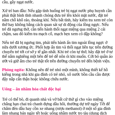
cầu, gây ngạt nước.
Xử trí ban đầu: Nếu gặp tình huống trẻ bị ngạt nước phụ huynh cần
phải thật bình tĩnh nhanh chóng đưa trẻ lên khỏi mặt nước, đặt trẻ
nằm chỗ khô ráo, thoáng khí. Nếu bất tỉnh, hãy kiểm tra xem trẻ còn
thở hay không bằng cách quan sát sự di động của lồng ngực. Nếu
trẻ đã ngưng thở, cần tiến hành thổi ngạt miệng qua miệng 2 cái
chậm, sau đó kiểm tra mạch cổ, mạch bẹn xem có đập không?
Nếu trẻ đã bị ngưng tim, phải tiến hành ấn tim ngoài lồng ngực ở
nửa dưới xương ức. Phối hợp ấn tim và thổi ngạt liên tục trên đường
chuyển trẻ tới cơ sở y tế gần nhất. Khi trẻ còn tự thở, hãy đặt trẻ ở tư
thế nằm nghiêng một bên để trẻ dễ nôn ói khi muốn. Cởi bỏ quần áo
ướt và giữ ấm cho trẻ thật tốt trên đường chuyển trẻ đến bệnh viện.
Phòng ngừa:
Không nên để trẻ nhỏ một mình, không thiết kế hồ
kiểng trong nhà khi gia đình có trẻ nhỏ, xô nước bồn cầu cần được
đậy nắp cẩn thận hoặc không chứa nước.
Uống – ăn nhầm hóa chất độc hại
Trẻ có thể bò, đi quanh nhà và vớ bất cứ thứ gì cho vào miệng
chẳng hạn chai trà chanh đựng dầu hôi, thường dự trữ ngày Tết để
châm đèn dầu hay cồn xe nhang (rượu methanol) ở một số gia đình
làm nhang bán ngày tết hoặc uống nhầm nước tro tàu (dung dịch