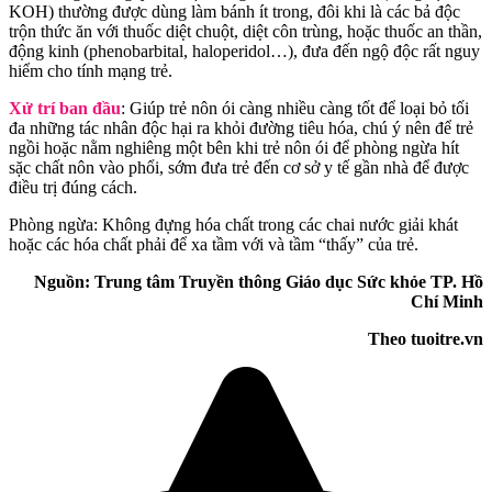
KOH) thường được dùng làm bánh ít trong, đôi khi là các bả độc
trộn thức ăn với thuốc diệt chuột, diệt côn trùng, hoặc thuốc an thần,
động kinh (phenobarbital, haloperidol…), đưa đến ngộ độc rất nguy
hiểm cho tính mạng trẻ.
Xử trí ban đầu
: Giúp trẻ nôn ói càng nhiều càng tốt để loại bỏ tối
đa những tác nhân độc hại ra khỏi đường tiêu hóa, chú ý nên để trẻ
ngồi hoặc nằm nghiêng một bên khi trẻ nôn ói để phòng ngừa hít
sặc chất nôn vào phổi, sớm đưa trẻ đến cơ sở y tế gần nhà để được
điều trị đúng cách.
Phòng ngừa: Không đựng hóa chất trong các chai nước giải khát
hoặc các hóa chất phải để xa tầm với và tầm “thấy” của trẻ.
Nguồn: Trung tâm Truyền thông Giáo dục Sức khỏe TP. Hồ
Chí Minh
Theo tuoitre.vn