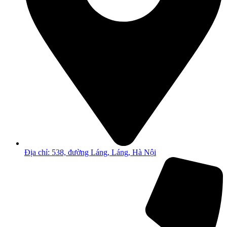
Địa chỉ: 538, đường Láng, Láng, Hà Nội