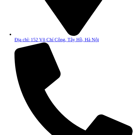
Địa chỉ: 152 Võ Chí Công, Tây Hồ, Hà Nội