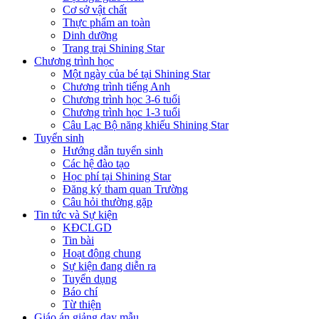
Cơ sở vật chất
Thực phẩm an toàn
Dinh dưỡng
Trang trại Shining Star
Chương trình học
Một ngày của bé tại Shining Star
Chương trình tiếng Anh
Chương trình học 3-6 tuổi
Chương trình học 1-3 tuổi
Câu Lạc Bộ năng khiếu Shining Star
Tuyển sinh
Hướng dẫn tuyển sinh
Các hệ đào tạo
Học phí tại Shining Star
Đăng ký tham quan Trường
Câu hỏi thường gặp
Tin tức và Sự kiện
KĐCLGD
Tin bài
Hoạt động chung
Sự kiện đang diễn ra
Tuyển dụng
Báo chí
Từ thiện
Giáo án giảng dạy mẫu