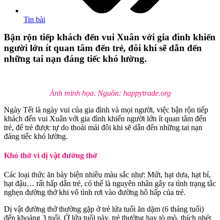
Tin bài
Bận rộn tiếp khách đến vui Xuân với gia đình khiến
người lớn ít quan tâm đến trẻ, đôi khi sẽ dẫn đến
những tai nạn đáng tiếc khó lường.
Ảnh minh họa. Nguồn: happytrade.org
Ngày Tết là ngày vui của gia đình và mọi người, việc bận rộn tiếp
khách đến vui Xuân với gia đình khiến người lớn ít quan tâm đến
trẻ, để trẻ được tự do thoải mái đôi khi sẽ dẫn đến những tai nạn
đáng tiếc khó lường.
Khó thở vì dị vật đường thở
Các loại thức ăn bày biện nhiều màu sắc như: Mứt, hạt dưa, hạt bí,
hạt đậu… rất hấp dẫn trẻ, có thể là nguyên nhân gây ra tình trạng tắc
nghẹn đường thở khi vô tình rơi vào đường hô hấp của trẻ.
Dị vật đường thở thường gặp ở trẻ lứa tuổi ăn dặm (6 tháng tuổi)
đến khoảng 3 tuổi. Ở lứa tuổi này, trẻ thường hay tò mò, thích nhét