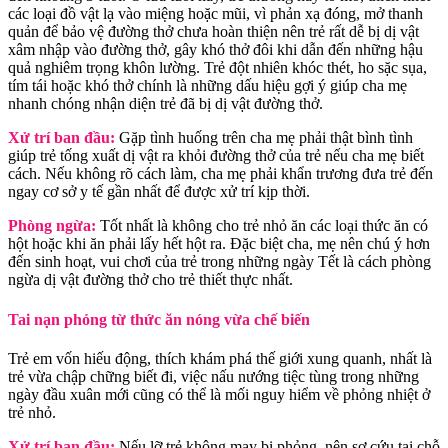
các loại đồ vật lạ vào miệng hoặc mũi, vì phản xạ đóng, mở thanh
quản để bảo vệ đường thở chưa hoàn thiện nên trẻ rất dễ bị dị vật
xâm nhập vào đường thở, gây khó thở đôi khi dẫn đến những hậu
quả nghiêm trọng khôn lường. Trẻ đột nhiên khóc thét, ho sặc sụa,
tím tái hoặc khó thở chính là những dấu hiệu gợi ý giúp cha mẹ
nhanh chóng nhận diện trẻ đã bị dị vật đường thở.
Xử trí ban đầu:
Gặp tình huống trên cha mẹ phải thật bình tình
giúp trẻ tống xuất dị vật ra khỏi đường thở của trẻ nếu cha mẹ biết
cách. Nếu không rõ cách làm, cha mẹ phải khẩn trương đưa trẻ đến
ngay cơ sở y tế gần nhất để được xử trí kịp thời.
Phòng ngừa:
Tốt nhất là không cho trẻ nhỏ ăn các loại thức ăn có
hột hoặc khi ăn phải lấy hết hột ra. Đặc biệt cha, mẹ nên chú ý hơn
đến sinh hoạt, vui chơi của trẻ trong những ngày Tết là cách phòng
ngừa dị vật đường thở cho trẻ thiết thực nhất.
Tai nạn phỏng từ thức ăn nóng vừa chế biến
Trẻ em vốn hiếu động, thích khám phá thế giới xung quanh, nhất là
trẻ vừa chập chững biết đi, việc nấu nướng tiệc tùng trong những
ngày đầu xuân mới cũng có thể là mối nguy hiểm về phỏng nhiệt ở
trẻ nhỏ.
Xử trí ban đầu:
Nếu lỡ trẻ không may bị phỏng, nên sơ cứu tại chỗ