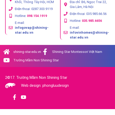
Khối, Thông Tây Hội, HCM
Địa chỉ: B6, Ngọc Trai 22,
Gia Lâm, Hà Nội
Điện thoại: 0287.303.9119
Điện thoại: 035.985.66.56
Hotline:
098.154.1919
Hotline:
035.985.6656
E-mail:
infogovap@shining-
E-mail:
star.edu.vn
infovinhomes@shining-
star.edu.vn
shining-star.edu.vn
Shining Star Montessori Việt Nam
Trường Mầm Non Shining Star
2©17. Trường Mầm Non Shining Star
Web design: phongluudesign