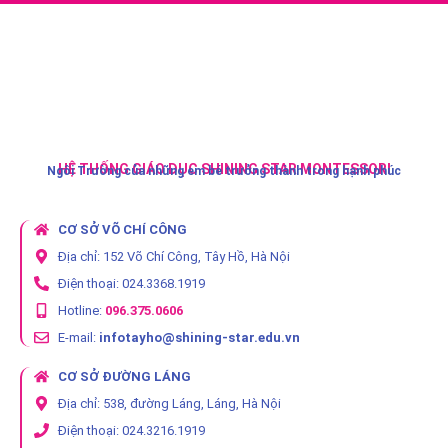
HỆ THỐNG GIÁO DỤC SHINING STAR MONTESSORI
Ngôi Trường của những em bé trưởng thành trong hạnh phúc
CƠ SỞ VÕ CHÍ CÔNG
Địa chỉ: 152 Võ Chí Công, Tây Hồ, Hà Nội
Điện thoại: 024.3368.1919
Hotline:
096.375.0606
E-mail:
infotayho@shining-star.edu.vn
CƠ SỞ ĐƯỜNG LÁNG
Địa chỉ: 538, đường Láng, Láng, Hà Nội
Điện thoại: 024.3216.1919