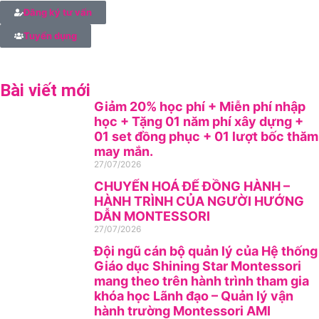
Đăng ký tư vấn
Tuyển dụng
Bài viết mới
Giảm 20% học phí + Miễn phí nhập
học + Tặng 01 năm phí xây dựng +
01 set đồng phục + 01 lượt bốc thăm
may mắn.
27/07/2026
CHUYỂN HOÁ ĐỂ ĐỒNG HÀNH –
HÀNH TRÌNH CỦA NGƯỜI HƯỚNG
DẪN MONTESSORI
27/07/2026
Đội ngũ cán bộ quản lý của Hệ thống
Giáo dục Shining Star Montessori
mang theo trên hành trình tham gia
khóa học Lãnh đạo – Quản lý vận
hành trường Montessori AMI