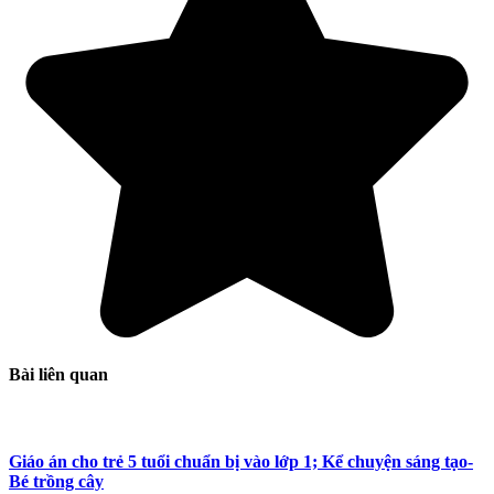
Bài liên quan
Giáo án cho trẻ 5 tuổi chuẩn bị vào lớp 1; Kể chuyện sáng tạo-
Bé trồng cây