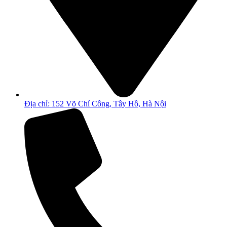
Địa chỉ: 152 Võ Chí Công, Tây Hồ, Hà Nội