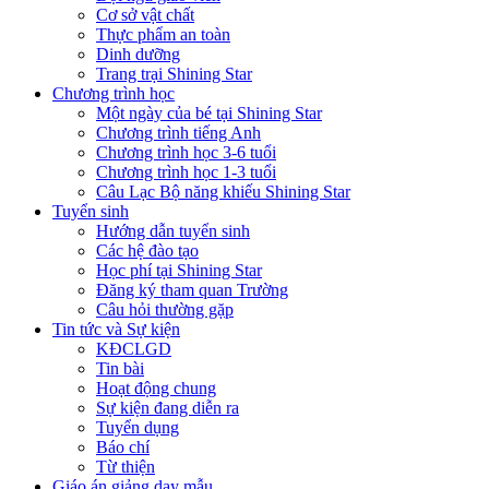
Cơ sở vật chất
Thực phẩm an toàn
Dinh dưỡng
Trang trại Shining Star
Chương trình học
Một ngày của bé tại Shining Star
Chương trình tiếng Anh
Chương trình học 3-6 tuổi
Chương trình học 1-3 tuổi
Câu Lạc Bộ năng khiếu Shining Star
Tuyển sinh
Hướng dẫn tuyển sinh
Các hệ đào tạo
Học phí tại Shining Star
Đăng ký tham quan Trường
Câu hỏi thường gặp
Tin tức và Sự kiện
KĐCLGD
Tin bài
Hoạt động chung
Sự kiện đang diễn ra
Tuyển dụng
Báo chí
Từ thiện
Giáo án giảng dạy mẫu