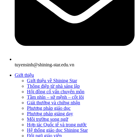
tuyensinh@shining-star.edu.vn
Giới thiệu
Giới thiệu về Shining Star
Thông điệp từ nhà sáng lập
Hội đồng cố vấn chuyên môn
Tầm nhìn – sứ mệnh – cốt lõi
Giải thưởng và chứng nhận
Phương pháp giáo dục
Phương pháp giảng dạy
Môi trường song ngữ
Hợp tác Quốc tế và trong nước
Hệ thống giáo dục Shining Star
Đội ngũ giáo viên