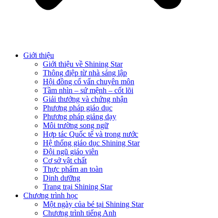
Giới thiệu
Giới thiệu về Shining Star
Thông điệp từ nhà sáng lập
Hội đồng cố vấn chuyên môn
Tầm nhìn – sứ mệnh – cốt lõi
Giải thưởng và chứng nhận
Phương pháp giáo dục
Phương pháp giảng dạy
Môi trường song ngữ
Hợp tác Quốc tế và trong nước
Hệ thống giáo dục Shining Star
Đội ngũ giáo viên
Cơ sở vật chất
Thực phẩm an toàn
Dinh dưỡng
Trang trại Shining Star
Chương trình học
Một ngày của bé tại Shining Star
Chương trình tiếng Anh