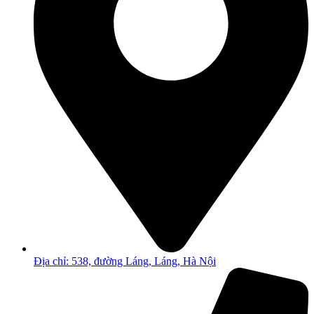
Địa chỉ: 538, đường Láng, Láng, Hà Nội