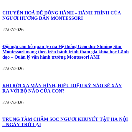
CHUYỂN HOÁ ĐỂ ĐỒNG HÀNH – HÀNH TRÌNH CỦA
NGƯỜI HƯỚNG DẪN MONTESSORI
27/07/2026
Đội ngũ cán bộ quản lý của Hệ thống Giáo dục Shining Star
Montessori mang theo trên hành trình tham gia khóa học Lãnh
đạo – Quản lý vận hành trường Montessori AMI
27/07/2026
KHI RỜI XA MÀN HÌNH, ĐIỀU DIỆU KỲ NÀO SẼ XẢY
RA VỚI BỘ NÃO CỦA CON?
27/07/2026
TRUNG TÂM CHĂM SÓC NGƯỜI KHUYẾT TẬT HÀ NỘI
– NGÀY TRỞ LẠI