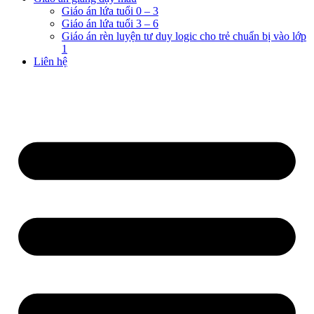
Giáo án lứa tuổi 0 – 3
Giáo án lứa tuổi 3 – 6
Giáo án rèn luyện tư duy logic cho trẻ chuẩn bị vào lớp
1
Liên hệ