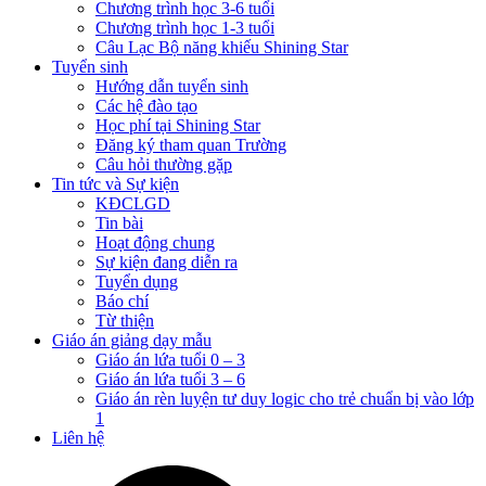
Chương trình học 3-6 tuổi
Chương trình học 1-3 tuổi
Câu Lạc Bộ năng khiếu Shining Star
Tuyển sinh
Hướng dẫn tuyển sinh
Các hệ đào tạo
Học phí tại Shining Star
Đăng ký tham quan Trường
Câu hỏi thường gặp
Tin tức và Sự kiện
KĐCLGD
Tin bài
Hoạt động chung
Sự kiện đang diễn ra
Tuyển dụng
Báo chí
Từ thiện
Giáo án giảng dạy mẫu
Giáo án lứa tuổi 0 – 3
Giáo án lứa tuổi 3 – 6
Giáo án rèn luyện tư duy logic cho trẻ chuẩn bị vào lớp
1
Liên hệ