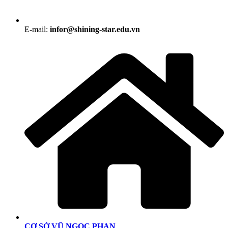
E-mail:
infor@shining-star.edu.vn
CƠ SỞ VŨ NGỌC PHAN