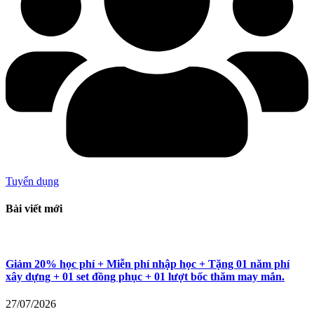
Tuyển dụng
Bài viết mới
Giảm 20% học phí + Miễn phí nhập học + Tặng 01 năm phí
xây dựng + 01 set đồng phục + 01 lượt bốc thăm may mắn.
27/07/2026