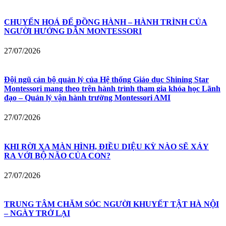
CHUYỂN HOÁ ĐỂ ĐỒNG HÀNH – HÀNH TRÌNH CỦA
NGƯỜI HƯỚNG DẪN MONTESSORI
27/07/2026
Đội ngũ cán bộ quản lý của Hệ thống Giáo dục Shining Star
Montessori mang theo trên hành trình tham gia khóa học Lãnh
đạo – Quản lý vận hành trường Montessori AMI
27/07/2026
KHI RỜI XA MÀN HÌNH, ĐIỀU DIỆU KỲ NÀO SẼ XẢY
RA VỚI BỘ NÃO CỦA CON?
27/07/2026
TRUNG TÂM CHĂM SÓC NGƯỜI KHUYẾT TẬT HÀ NỘI
– NGÀY TRỞ LẠI