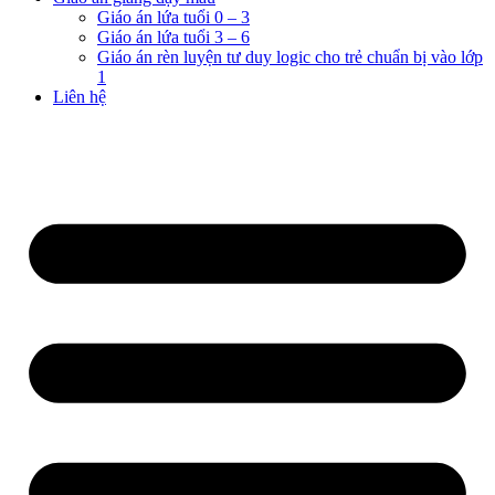
Giáo án lứa tuổi 0 – 3
Giáo án lứa tuổi 3 – 6
Giáo án rèn luyện tư duy logic cho trẻ chuẩn bị vào lớp
1
Liên hệ