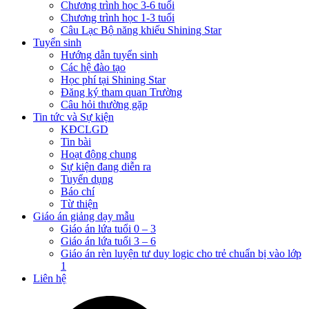
Chương trình học 3-6 tuổi
Chương trình học 1-3 tuổi
Câu Lạc Bộ năng khiếu Shining Star
Tuyển sinh
Hướng dẫn tuyển sinh
Các hệ đào tạo
Học phí tại Shining Star
Đăng ký tham quan Trường
Câu hỏi thường gặp
Tin tức và Sự kiện
KĐCLGD
Tin bài
Hoạt động chung
Sự kiện đang diễn ra
Tuyển dụng
Báo chí
Từ thiện
Giáo án giảng dạy mẫu
Giáo án lứa tuổi 0 – 3
Giáo án lứa tuổi 3 – 6
Giáo án rèn luyện tư duy logic cho trẻ chuẩn bị vào lớp
1
Liên hệ