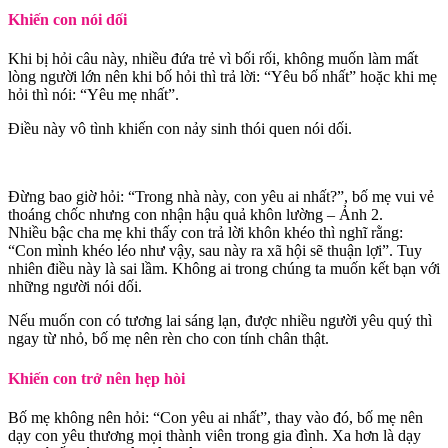
Khiến con nói dối
Khi bị hỏi câu này, nhiều đứa trẻ vì bối rối, không muốn làm mất
lòng người lớn nên khi bố hỏi thì trả lời: “Yêu bố nhất” hoặc khi mẹ
hỏi thì nói: “Yêu mẹ nhất”.
Điều này vô tình khiến con nảy sinh thói quen nói dối.
Đừng bao giờ hỏi: “Trong nhà này, con yêu ai nhất?”, bố mẹ vui vẻ
thoáng chốc nhưng con nhận hậu quả khôn lường – Ảnh 2.
Nhiều bậc cha mẹ khi thấy con trả lời khôn khéo thì nghĩ rằng:
“Con mình khéo léo như vậy, sau này ra xã hội sẽ thuận lợi”. Tuy
nhiên điều này là sai lầm. Không ai trong chúng ta muốn kết bạn với
những người nói dối.
Nếu muốn con có tương lai sáng lạn, được nhiều người yêu quý thì
ngay từ nhỏ, bố mẹ nên rèn cho con tính chân thật.
Khiến con trở nên hẹp hòi
Bố mẹ không nên hỏi: “Con yêu ai nhất”, thay vào đó, bố mẹ nên
dạy con yêu thương mọi thành viên trong gia đình. Xa hơn là dạy