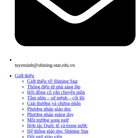
tuyensinh@shining-star.edu.vn
Giới thiệu
Giới thiệu về Shining Star
Thông điệp từ nhà sáng lập
Hội đồng cố vấn chuyên môn
Tầm nhìn – sứ mệnh – cốt lõi
Giải thưởng và chứng nhận
Phương pháp giáo dục
Phương pháp giảng dạy
Môi trường song ngữ
Hợp tác Quốc tế và trong nước
Hệ thống giáo dục Shining Star
Đội ngũ giáo viên