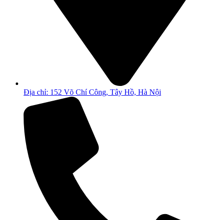
Địa chỉ: 152 Võ Chí Công, Tây Hồ, Hà Nội