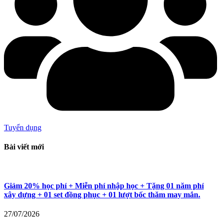
Tuyển dụng
Bài viết mới
Giảm 20% học phí + Miễn phí nhập học + Tặng 01 năm phí
xây dựng + 01 set đồng phục + 01 lượt bốc thăm may mắn.
27/07/2026