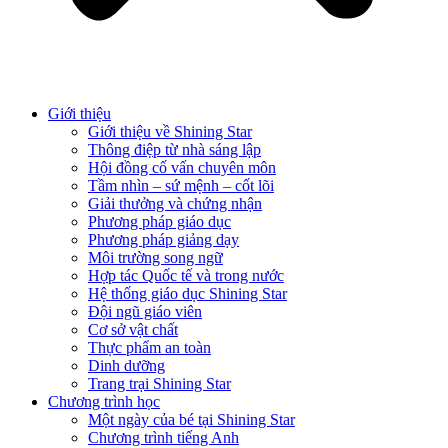
Giới thiệu
Giới thiệu về Shining Star
Thông điệp từ nhà sáng lập
Hội đồng cố vấn chuyên môn
Tầm nhìn – sứ mệnh – cốt lõi
Giải thưởng và chứng nhận
Phương pháp giáo dục
Phương pháp giảng dạy
Môi trường song ngữ
Hợp tác Quốc tế và trong nước
Hệ thống giáo dục Shining Star
Đội ngũ giáo viên
Cơ sở vật chất
Thực phẩm an toàn
Dinh dưỡng
Trang trại Shining Star
Chương trình học
Một ngày của bé tại Shining Star
Chương trình tiếng Anh