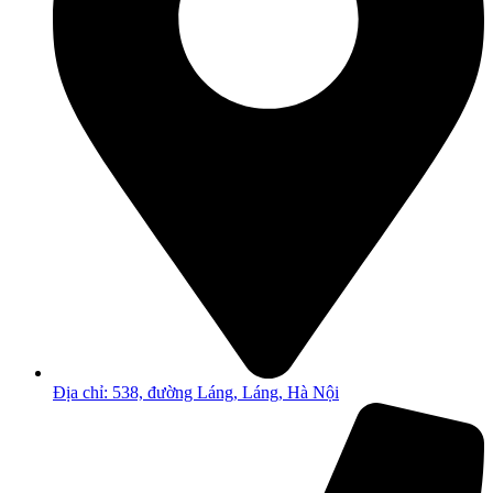
Địa chỉ: 538, đường Láng, Láng, Hà Nội