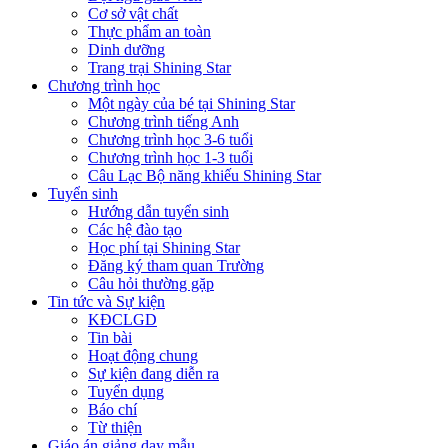
Cơ sở vật chất
Thực phẩm an toàn
Dinh dưỡng
Trang trại Shining Star
Chương trình học
Một ngày của bé tại Shining Star
Chương trình tiếng Anh
Chương trình học 3-6 tuổi
Chương trình học 1-3 tuổi
Câu Lạc Bộ năng khiếu Shining Star
Tuyển sinh
Hướng dẫn tuyển sinh
Các hệ đào tạo
Học phí tại Shining Star
Đăng ký tham quan Trường
Câu hỏi thường gặp
Tin tức và Sự kiện
KĐCLGD
Tin bài
Hoạt động chung
Sự kiện đang diễn ra
Tuyển dụng
Báo chí
Từ thiện
Giáo án giảng dạy mẫu