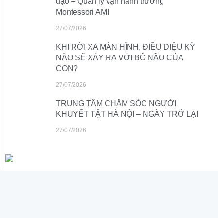
đạo – Quản lý vận hành trường
Montessori AMI
27/07/2026
KHI RỜI XA MÀN HÌNH, ĐIỀU DIỆU KỲ
NÀO SẼ XẢY RA VỚI BỘ NÃO CỦA
CON?
27/07/2026
TRUNG TÂM CHĂM SÓC NGƯỜI
KHUYẾT TẬT HÀ NỘI – NGÀY TRỞ LẠI
27/07/2026