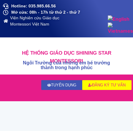
Hotline: 035.985.66.56
Mở cửa: 08h - 17h từ thứ 2 - thứ 7
Viện Nghiên cứu Giáo dục
Montessori Việt Nam
HỆ THỐNG GIÁO DỤC SHINING STAR
MONTESSORI
Ngôi Trường của những em bé trưởng
thành trong hạnh phúc
TUYỂN DỤNG
ĐĂNG KÝ TƯ VẤN