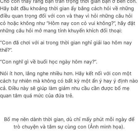
Cho con thấy rằng bạn trân trọng thời gian bạn ở bên con.
Hãy bắt đầu khoảng thời gian ấy bằng cách hỏi về những
điều quan trọng đối với con và thay vì hỏi những câu hỏi
có hoặc không như “Hôm nay con có vui không?”, hãy đặt
những câu hỏi mở mang tính khuyến khích đối thoại:
“Con đã chơi với ai trong thời gian nghỉ giải lao hôm nay
thế?”.
“Con nghĩ gì về buổi học ngày hôm nay?”.
Nói ít hơn, lắng nghe nhiều hơn. Hãy kết nối với con một
cách tự nhiên mà không có bất kỳ một ẩn ý hay ý định nào
cả. Điều này sẽ giúp làm giảm nhu cầu cần được bố mẹ
quan tâm quá mức của đứa trẻ.
Bố mẹ nên dành thời gian, dù chỉ mấy phút mỗi ngày để
trò chuyện và tâm sự cùng con (Ảnh minh họa).