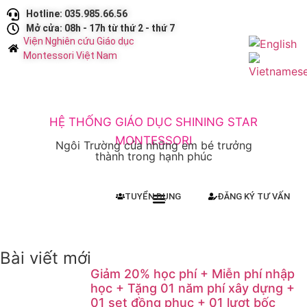
Hotline: 035.985.66.56
Mở cửa: 08h - 17h từ thứ 2 - thứ 7
Viện Nghiên cứu Giáo dục
Montessori Việt Nam
HỆ THỐNG GIÁO DỤC SHINING STAR
MONTESSORI
Ngôi Trường của những em bé trưởng
thành trong hạnh phúc
TUYỂN DỤNG
ĐĂNG KÝ TƯ VẤN
Bài viết mới
Giảm 20% học phí + Miễn phí nhập
học + Tặng 01 năm phí xây dựng +
01 set đồng phục + 01 lượt bốc