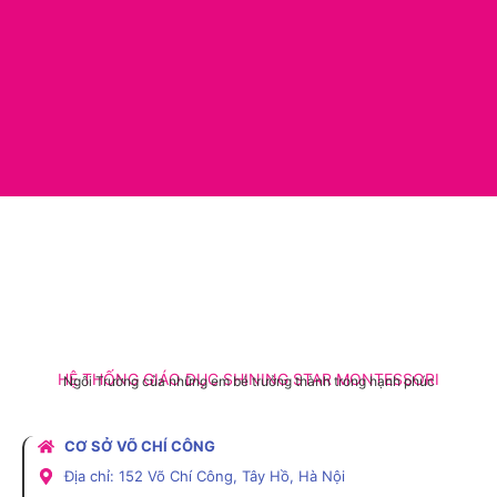
HỆ THỐNG GIÁO DỤC SHINING STAR MONTESSORI
Ngôi Trường của những em bé trưởng thành trong hạnh phúc
CƠ SỞ VÕ CHÍ CÔNG
Địa chỉ: 152 Võ Chí Công, Tây Hồ, Hà Nội