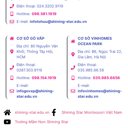
Điện thoại: 024.3202.9119
Hotline:
096.581.1919
E-mail:
infotohuu@shining-star.edu.vn
CƠ SỞ GÒ VẤP
CƠ SỞ VINHOMES
OCEAN PARK
Địa chỉ: 80 Nguyễn Văn
Khối, Thông Tây Hội,
Địa chỉ: B6, Ngọc Trai 22,
HCM
Gia Lâm, Hà Nội
Điện thoại:
Điện thoại:
0287.303.9119
035.985.66.56
Hotline:
098.154.1919
Hotline:
035.985.6656
E-mail:
E-mail:
infogovap@shining-
infovinhomes@shining-
star.edu.vn
star.edu.vn
shining-star.edu.vn
Shining Star Montessori Việt Nam
Trường Mầm Non Shining Star