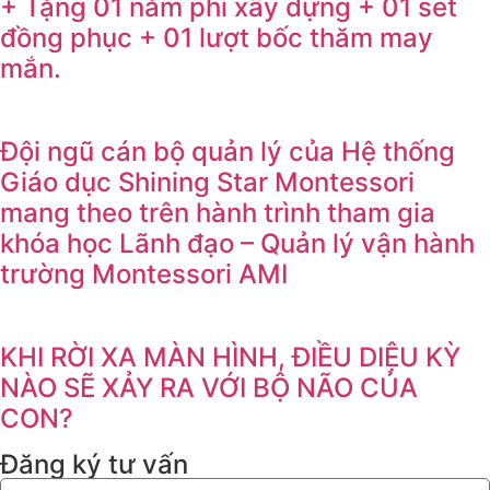
+ Tặng 01 năm phí xây dựng + 01 set
đồng phục + 01 lượt bốc thăm may
mắn.
Đội ngũ cán bộ quản lý của Hệ thống
Giáo dục Shining Star Montessori
mang theo trên hành trình tham gia
khóa học Lãnh đạo – Quản lý vận hành
trường Montessori AMI
KHI RỜI XA MÀN HÌNH, ĐIỀU DIỆU KỲ
NÀO SẼ XẢY RA VỚI BỘ NÃO CỦA
CON?
Đăng ký tư vấn