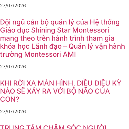
27/07/2026
Đội ngũ cán bộ quản lý của Hệ thống
Giáo dục Shining Star Montessori
mang theo trên hành trình tham gia
khóa học Lãnh đạo – Quản lý vận hành
trường Montessori AMI
27/07/2026
KHI RỜI XA MÀN HÌNH, ĐIỀU DIỆU KỲ
NÀO SẼ XẢY RA VỚI BỘ NÃO CỦA
CON?
27/07/2026
TRUNG TÂM CHĂM SÓC NGƯỜI