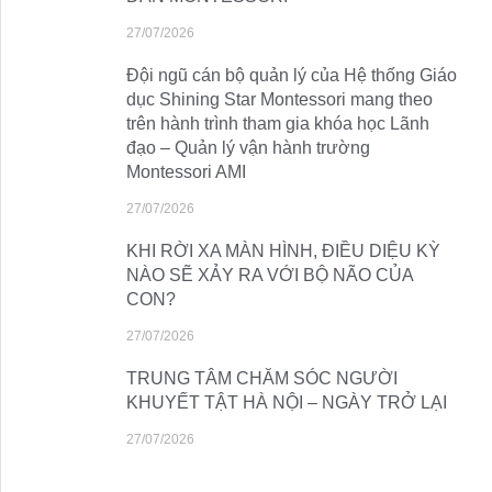
27/07/2026
Đội ngũ cán bộ quản lý của Hệ thống Giáo
dục Shining Star Montessori mang theo
trên hành trình tham gia khóa học Lãnh
đạo – Quản lý vận hành trường
Montessori AMI
27/07/2026
KHI RỜI XA MÀN HÌNH, ĐIỀU DIỆU KỲ
NÀO SẼ XẢY RA VỚI BỘ NÃO CỦA
CON?
27/07/2026
TRUNG TÂM CHĂM SÓC NGƯỜI
KHUYẾT TẬT HÀ NỘI – NGÀY TRỞ LẠI
27/07/2026