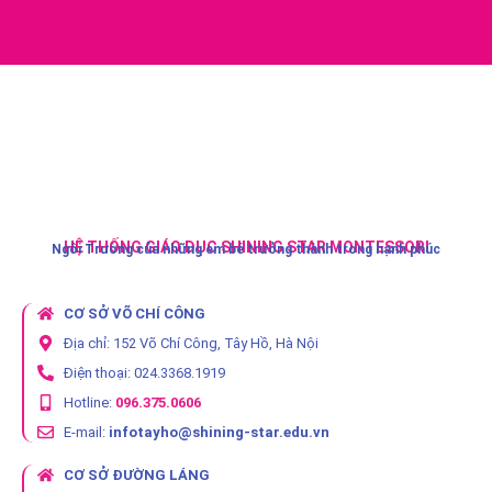
HỆ THỐNG GIÁO DỤC SHINING STAR MONTESSORI
Ngôi Trường của những em bé trưởng thành trong hạnh phúc
CƠ SỞ VÕ CHÍ CÔNG
Địa chỉ: 152 Võ Chí Công, Tây Hồ, Hà Nội
Điện thoại: 024.3368.1919
Hotline:
096.375.0606
E-mail:
infotayho@shining-star.edu.vn
CƠ SỞ ĐƯỜNG LÁNG