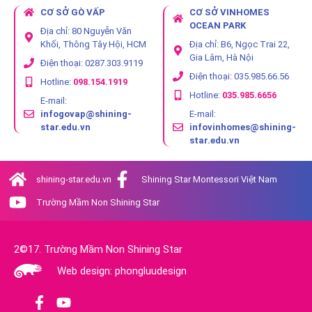
CƠ SỞ GÒ VẤP
CƠ SỞ VINHOMES
OCEAN PARK
Địa chỉ: 80 Nguyễn Văn
Khối, Thông Tây Hội, HCM
Địa chỉ: B6, Ngọc Trai 22,
Gia Lâm, Hà Nội
Điện thoại: 0287.303.9119
Điện thoại: 035.985.66.56
Hotline:
098.154.1919
Hotline:
035.985.6656
E-mail:
infogovap@shining-
E-mail:
star.edu.vn
infovinhomes@shining-
star.edu.vn
shining-star.edu.vn
Shining Star Montessori Việt Nam
Trường Mầm Non Shining Star
2©17. Trường Mầm Non Shining Star
Web design: phongluudesign