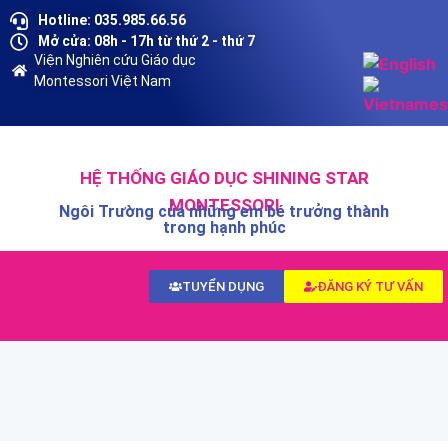
Hotline: 035.985.66.56
Mở cửa: 08h - 17h từ thứ 2 - thứ 7
Viện Nghiên cứu Giáo dục
Montessori Việt Nam
HỆ THỐNG GIÁO DỤC SHINING STAR
MONTESSORI
Ngôi Trường của những em bé trưởng thành
trong hạnh phúc
TUYỂN DỤNG
ĐĂNG KÝ TƯ VẤN