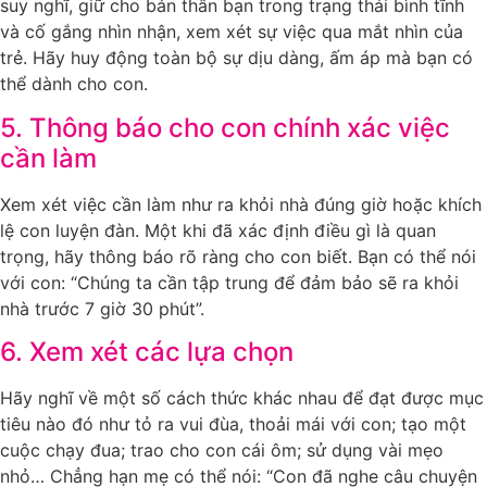
suy nghĩ, giữ cho bản thân bạn trong trạng thái bình tĩnh
và cố gắng nhìn nhận, xem xét sự việc qua mắt nhìn của
trẻ. Hãy huy động toàn bộ sự dịu dàng, ấm áp mà bạn có
thể dành cho con.
5. Thông báo cho con chính xác việc
cần làm
Xem xét việc cần làm như ra khỏi nhà đúng giờ hoặc khích
lệ con luyện đàn. Một khi đã xác định điều gì là quan
trọng, hãy thông báo rõ ràng cho con biết. Bạn có thể nói
với con: “Chúng ta cần tập trung để đảm bảo sẽ ra khỏi
nhà trước 7 giờ 30 phút”.
6. Xem xét các lựa chọn
Hãy nghĩ về một số cách thức khác nhau để đạt được mục
tiêu nào đó như tỏ ra vui đùa, thoải mái với con; tạo một
cuộc chạy đua; trao cho con cái ôm; sử dụng vài mẹo
nhỏ… Chẳng hạn mẹ có thể nói: “Con đã nghe câu chuyện