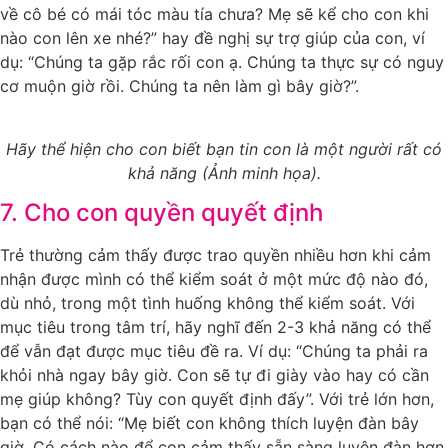
về cô bé có mái tóc màu tía chưa? Mẹ sẽ kể cho con khi
nào con lên xe nhé?” hay đề nghị sự trợ giúp của con, ví
dụ: “Chúng ta gặp rắc rối con ạ. Chúng ta thực sự có nguy
cơ muộn giờ rồi. Chúng ta nên làm gì bây giờ?”.
Hãy thể hiện cho con biết bạn tin con là một người rất có
khả năng (Ảnh minh họa).
7. Cho con quyền quyết định
Trẻ thường cảm thấy được trao quyền nhiều hơn khi cảm
nhận được mình có thể kiểm soát ở một mức độ nào đó,
dù nhỏ, trong một tình huống không thể kiểm soát. Với
mục tiêu trong tâm trí, hãy nghĩ đến 2-3 khả năng có thể
để vẫn đạt được mục tiêu đề ra. Ví dụ: “Chúng ta phải ra
khỏi nhà ngay bây giờ. Con sẽ tự đi giày vào hay có cần
mẹ giúp không? Tùy con quyết định đấy”. Với trẻ lớn hơn,
bạn có thể nói: “Mẹ biết con không thích luyện đàn bây
giờ. Có cách nào để con cảm thấy sẵn sàng luyện đàn hơn