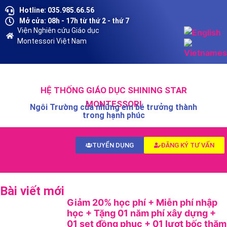
Hotline: 035.985.66.56
Mở cửa: 08h - 17h từ thứ 2 - thứ 7
Viện Nghiên cứu Giáo dục
Montessori Việt Nam
HỆ THỐNG GIÁO DỤC SHINING STAR
MONTESSORI
Ngôi Trường của những em bé trưởng thành
trong hạnh phúc
TUYỂN DỤNG
ĐĂNG KÝ TƯ VẤN
Bài viết mới
Giảm 20% học phí + Miễn phí nhập
học + Tặng 01 năm phí xây dựng +
01 set đồng phục + 01 lượt bốc thăm