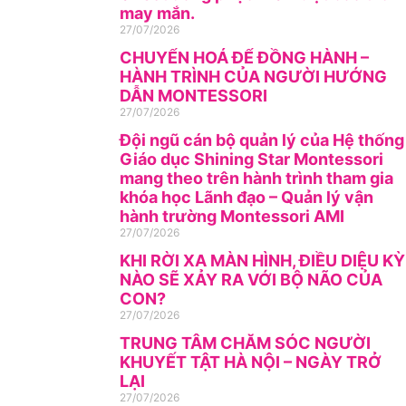
may mắn.
27/07/2026
CHUYỂN HOÁ ĐỂ ĐỒNG HÀNH –
HÀNH TRÌNH CỦA NGƯỜI HƯỚNG
DẪN MONTESSORI
27/07/2026
Đội ngũ cán bộ quản lý của Hệ thống
Giáo dục Shining Star Montessori
mang theo trên hành trình tham gia
khóa học Lãnh đạo – Quản lý vận
hành trường Montessori AMI
27/07/2026
KHI RỜI XA MÀN HÌNH, ĐIỀU DIỆU KỲ
NÀO SẼ XẢY RA VỚI BỘ NÃO CỦA
CON?
27/07/2026
TRUNG TÂM CHĂM SÓC NGƯỜI
KHUYẾT TẬT HÀ NỘI – NGÀY TRỞ
LẠI
27/07/2026