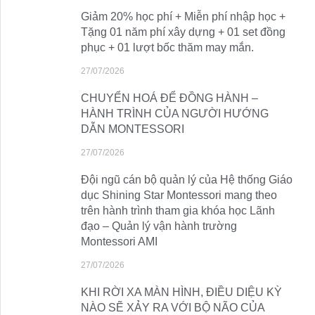
Giảm 20% học phí + Miễn phí nhập học +
Tặng 01 năm phí xây dựng + 01 set đồng
phục + 01 lượt bốc thăm may mắn.
27/07/2026
CHUYỂN HOÁ ĐỂ ĐỒNG HÀNH –
HÀNH TRÌNH CỦA NGƯỜI HƯỚNG
DẪN MONTESSORI
27/07/2026
Đội ngũ cán bộ quản lý của Hệ thống Giáo
dục Shining Star Montessori mang theo
trên hành trình tham gia khóa học Lãnh
đạo – Quản lý vận hành trường
Montessori AMI
27/07/2026
KHI RỜI XA MÀN HÌNH, ĐIỀU DIỆU KỲ
NÀO SẼ XẢY RA VỚI BỘ NÃO CỦA