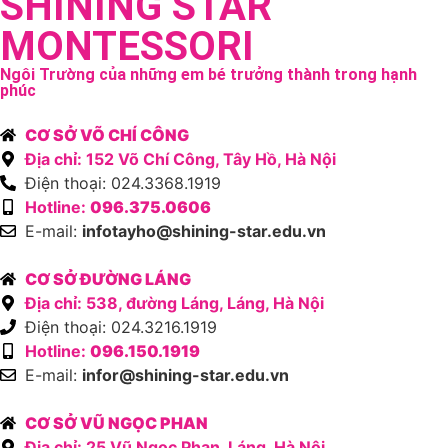
SHINING STAR
MONTESSORI
Ngôi Trường của những em bé trưởng thành trong hạnh
phúc
CƠ SỞ VÕ CHÍ CÔNG
Địa chỉ: 152 Võ Chí Công, Tây Hồ, Hà Nội
Điện thoại: 024.3368.1919
Hotline:
096.375.0606
E-mail:
infotayho@shining-star.edu.vn
CƠ SỞ ĐƯỜNG LÁNG
Địa chỉ: 538, đường Láng, Láng, Hà Nội
Điện thoại: 024.3216.1919
Hotline:
096.150.1919
E-mail:
infor@shining-star.edu.vn
CƠ SỞ VŨ NGỌC PHAN
Địa chỉ: 25 Vũ Ngọc Phan, Láng, Hà Nội