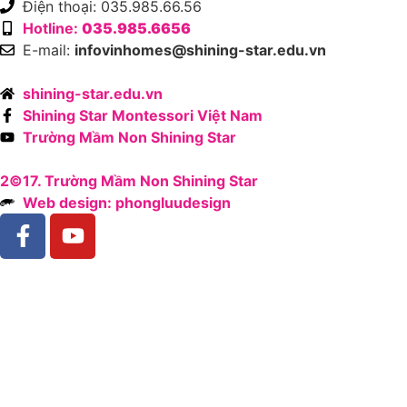
Điện thoại: 035.985.66.56
Hotline:
035.985.6656
E-mail:
infovinhomes@shining-star.edu.vn
shining-star.edu.vn
Shining Star Montessori Việt Nam
Trường Mầm Non Shining Star
2©17. Trường Mầm Non Shining Star
Web design: phongluudesign