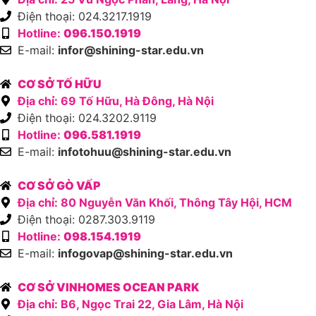
Điện thoại: 024.3217.1919
Hotline:
096.150.1919
E-mail:
infor@shining-star.edu.vn
CƠ SỞ TỐ HỮU
Địa chỉ: 69 Tố Hữu, Hà Đông, Hà Nội
Điện thoại: 024.3202.9119
Hotline:
096.581.1919
E-mail:
infotohuu@shining-star.edu.vn
CƠ SỞ GÒ VẤP
Địa chỉ: 80 Nguyễn Văn Khối, Thông Tây Hội, HCM
Điện thoại: 0287.303.9119
Hotline:
098.154.1919
E-mail:
infogovap@shining-star.edu.vn
CƠ SỞ VINHOMES OCEAN PARK
Địa chỉ: B6, Ngọc Trai 22, Gia Lâm, Hà Nội