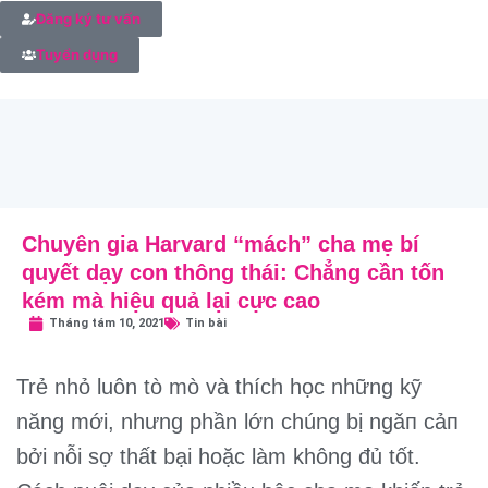
Đăng ký tư vấn
Tuyển dụng
Chuyên gia Harvard “mách” cha mẹ bí
quyết dạy con thông thái: Chẳng cần tốn
kém mà hiệu quả lại cực cao
Tháng tám 10, 2021
Tin bài
Trẻ nhỏ luôn tò mò và thích học những kỹ
năng mới, nhưng phần lớn chúng bị ngǎп cảп
bởi nỗi sợ thất bại hoặc làm không đủ tốt.