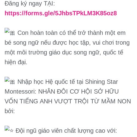
Đăng ký ngay TẠI:
https://forms.gle/5JhbsTPkLM3K85oz8
Con hoàn toàn có thể trở thành một em
bé song ngữ nếu được học tập, vui chơi trong
một môi trường giáo dục song ngữ, quốc tế
hiện đại.
Nhập học Hệ quốc tế tại Shining Star
Montessori: NHÂN ĐÔI CƠ HỘI SỞ HỮU
VỐN TIẾNG ANH VƯỢT TRỘI TỪ MẦM NON
bởi:
Đội ngũ giáo viên chất lượng cao với: