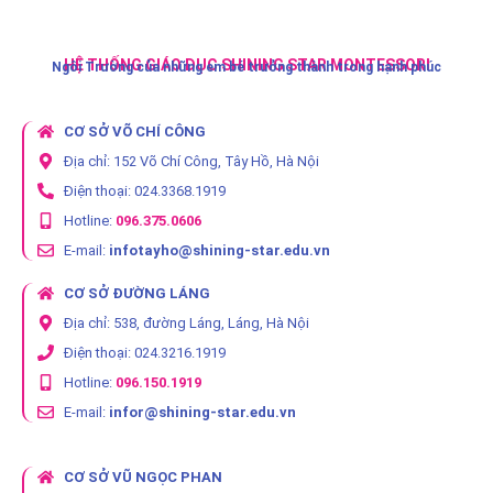
HỆ THỐNG GIÁO DỤC SHINING STAR MONTESSORI
Ngôi Trường của những em bé trưởng thành trong hạnh phúc
CƠ SỞ VÕ CHÍ CÔNG
Địa chỉ: 152 Võ Chí Công, Tây Hồ, Hà Nội
Điện thoại: 024.3368.1919
Hotline:
096.375.0606
E-mail:
infotayho@shining-star.edu.vn
CƠ SỞ ĐƯỜNG LÁNG
Địa chỉ: 538, đường Láng, Láng, Hà Nội
Điện thoại: 024.3216.1919
Hotline:
096.150.1919
E-mail:
infor@shining-star.edu.vn
CƠ SỞ VŨ NGỌC PHAN