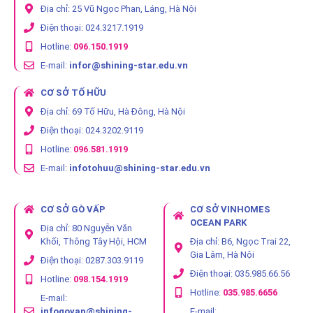
Địa chỉ: 25 Vũ Ngọc Phan, Láng, Hà Nội
Điện thoại: 024.3217.1919
Hotline:
096.150.1919
E-mail:
infor@shining-star.edu.vn
CƠ SỞ TỐ HỮU
Địa chỉ: 69 Tố Hữu, Hà Đông, Hà Nội
Điện thoại: 024.3202.9119
Hotline:
096.581.1919
E-mail:
infotohuu@shining-star.edu.vn
CƠ SỞ GÒ VẤP
CƠ SỞ VINHOMES
OCEAN PARK
Địa chỉ: 80 Nguyễn Văn
Khối, Thông Tây Hội, HCM
Địa chỉ: B6, Ngọc Trai 22,
Gia Lâm, Hà Nội
Điện thoại: 0287.303.9119
Điện thoại: 035.985.66.56
Hotline:
098.154.1919
Hotline:
035.985.6656
E-mail:
infogovap@shining-
E-mail: