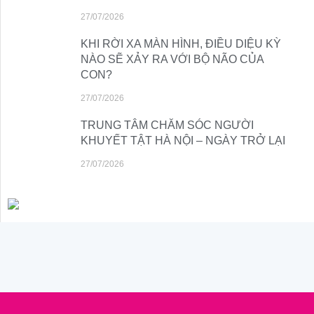
27/07/2026
KHI RỜI XA MÀN HÌNH, ĐIỀU DIỆU KỲ
NÀO SẼ XẢY RA VỚI BỘ NÃO CỦA
CON?
27/07/2026
TRUNG TÂM CHĂM SÓC NGƯỜI
KHUYẾT TẬT HÀ NỘI – NGÀY TRỞ LẠI
27/07/2026