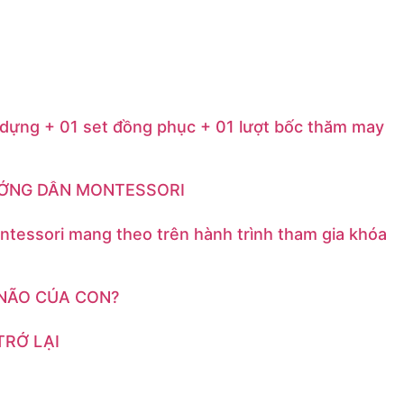
 dựng + 01 set đồng phục + 01 lượt bốc thăm may
ƯỚNG DẪN MONTESSORI
ntessori mang theo trên hành trình tham gia khóa
Ộ NÃO CỦA CON?
TRỞ LẠI