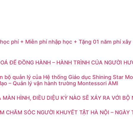
ọc phí + Miễn phí nhập học + Tặng 01 năm phí xây
OÁ ĐỂ ĐỒNG HÀNH – HÀNH TRÌNH CỦA NGƯỜI H
n bộ quản lý của Hệ thống Giáo dục Shining Star Mo
đạo – Quản lý vận hành trường Montessori AMI
A MÀN HÌNH, ĐIỀU DIỆU KỲ NÀO SẼ XẢY RA VỚI B
M CHĂM SÓC NGƯỜI KHUYẾT TẬT HÀ NỘI – NGÀY 