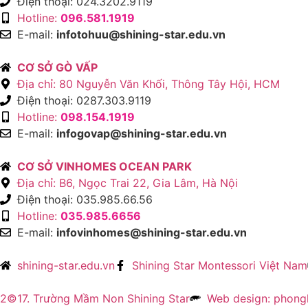
Điện thoại: 024.3202.9119
Hotline:
096.581.1919
E-mail:
infotohuu@shining-star.edu.vn
CƠ SỞ GÒ VẤP
Địa chỉ: 80 Nguyễn Văn Khối, Thông Tây Hội, HCM
Điện thoại: 0287.303.9119
Hotline:
098.154.1919
E-mail:
infogovap@shining-star.edu.vn
CƠ SỞ VINHOMES OCEAN PARK
Địa chỉ: B6, Ngọc Trai 22, Gia Lâm, Hà Nội
Điện thoại: 035.985.66.56
Hotline:
035.985.6656
E-mail:
infovinhomes@shining-star.edu.vn
shining-star.edu.vn
Shining Star Montessori Việt Nam
2©17. Trường Mầm Non Shining Star
Web design: phong