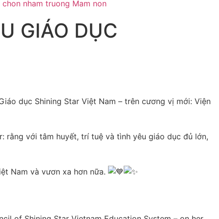
U GIÁO DỤC
áo dục Shining Star Việt Nam – trên cương vị mới: Viện
rằng với tâm huyết, trí tuệ và tình yêu giáo dục đủ lớn,
 Việt Nam và vươn xa hơn nữa.
il of Shining Star Vietnam Education System – on her