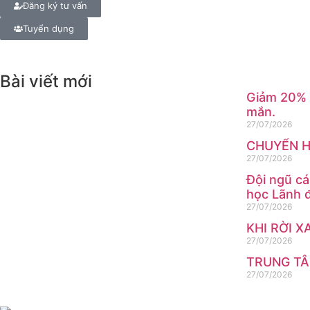
Đăng ký tư vấn
Tuyển dụng
Bài viết mới
Giảm 20% h
mắn.
27/07/2026
CHUYỂN H
27/07/2026
Đội ngũ cá
học Lãnh 
27/07/2026
KHI RỜI X
27/07/2026
TRUNG TÂ
27/07/2026