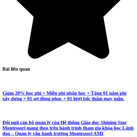
Bài liên quan
Giảm 20% học phí + Miễn phí nhập học + Tặng 01 năm phí
xây dựng + 01 set đồng phục + 01 lượt bốc thăm may mắn.
Đội ngũ cán bộ quản lý của Hệ thống Giáo dục Shining Star
Montessori mang theo trên hành trình tham gia khóa học Lãnh
đạo – Quản lý vận hành trường Montessori AMI