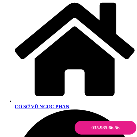
CƠ SỞ VŨ NGỌC PHAN
035.985.66.56