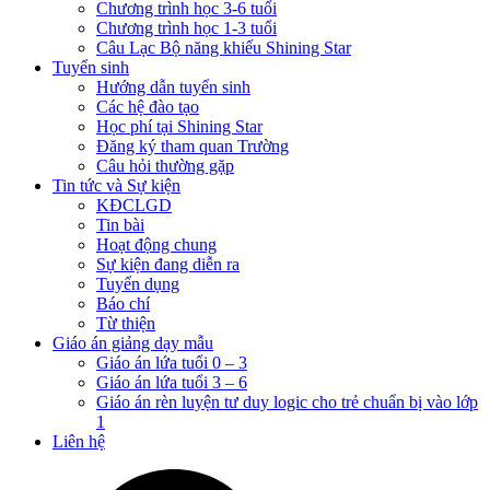
Chương trình học 3-6 tuổi
Chương trình học 1-3 tuổi
Câu Lạc Bộ năng khiếu Shining Star
Tuyển sinh
Hướng dẫn tuyển sinh
Các hệ đào tạo
Học phí tại Shining Star
Đăng ký tham quan Trường
Câu hỏi thường gặp
Tin tức và Sự kiện
KĐCLGD
Tin bài
Hoạt động chung
Sự kiện đang diễn ra
Tuyển dụng
Báo chí
Từ thiện
Giáo án giảng dạy mẫu
Giáo án lứa tuổi 0 – 3
Giáo án lứa tuổi 3 – 6
Giáo án rèn luyện tư duy logic cho trẻ chuẩn bị vào lớp
1
Liên hệ