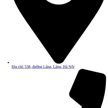
Địa chỉ: 538, đường Láng, Láng, Hà Nội