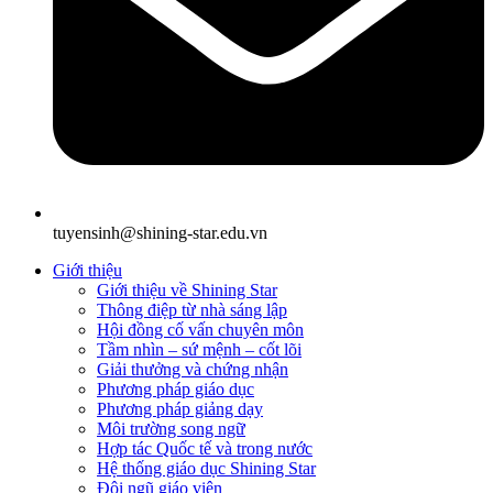
tuyensinh@shining-star.edu.vn
Giới thiệu
Giới thiệu về Shining Star
Thông điệp từ nhà sáng lập
Hội đồng cố vấn chuyên môn
Tầm nhìn – sứ mệnh – cốt lõi
Giải thưởng và chứng nhận
Phương pháp giáo dục
Phương pháp giảng dạy
Môi trường song ngữ
Hợp tác Quốc tế và trong nước
Hệ thống giáo dục Shining Star
Đội ngũ giáo viên