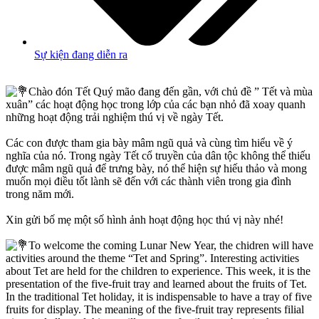
Sự kiện đang diễn ra
Chào đón Tết Quý mão đang đến gần, với chủ đề ” Tết và mùa
xuân” các hoạt động học trong lớp của các bạn nhỏ đã xoay quanh
những hoạt động trải nghiệm thú vị về ngày Tết.
Các con được tham gia bày mâm ngũ quả và cùng tìm hiểu về ý
nghĩa của nó. Trong ngày Tết cổ truyền của dân tộc không thể thiếu
được mâm ngũ quả để trưng bày, nó thể hiện sự hiếu thảo và mong
muốn mọi điều tốt lành sẽ đến với các thành viên trong gia đình
trong năm mới.
Xin gửi bố mẹ một số hình ảnh hoạt động học thú vị này nhé!
To welcome the coming Lunar New Year, the chidren will have
activities around the theme “Tet and Spring”. Interesting activities
about Tet are held for the children to experience. This week, it is the
presentation of the five-fruit tray and learned about the fruits of Tet.
In the traditional Tet holiday, it is indispensable to have a tray of five
fruits for display. The meaning of the five-fruit tray represents filial