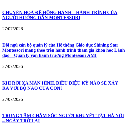
CHUYỂN HOÁ ĐỂ ĐỒNG HÀNH – HÀNH TRÌNH CỦA
NGƯỜI HƯỚNG DẪN MONTESSORI
27/07/2026
Đội ngũ cán bộ quản lý của Hệ thống Giáo dục Shining Star
Montessori mang theo trên hành trình tham gia khóa học Lãnh
đạo – Quản lý vận hành trường Montessori AMI
27/07/2026
KHI RỜI XA MÀN HÌNH, ĐIỀU DIỆU KỲ NÀO SẼ XẢY
RA VỚI BỘ NÃO CỦA CON?
27/07/2026
TRUNG TÂM CHĂM SÓC NGƯỜI KHUYẾT TẬT HÀ NỘI
– NGÀY TRỞ LẠI