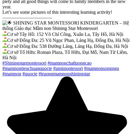
piety and all good things will come to family members in the new
year.
Let’s see some pictures of this interesting learning activity!
——————————-
SHINING STAR MONTESSORI KINDERGARTEN – Hệ
thống Giáo dục Mầm non Shining Star Montessori
Cơ sở Tây Hồ: 152 Võ Chí Công, Xuân La, Tây Hồ, Hà Nội
Cơ sở Đống Đa: 25 Vũ Ngọc Phan, Láng Hạ, Đống Đa, Hà Nội
Cơ sở Đống Đa: 538 Đường Láng, Láng Hạ, Đống Đa, Hà Nội
Cơ sở Tố Hữu: Roman Plaza, Tố Hữu, Đại Mỗ, Nam Từ Liêm,
Hà Nội
#Shiningstarmontessori
#mamnonchatluongcao
#mamnontieuchuanquocte
#amimontessori
#mamnonsongngu
#mamnon
#quocte
#truongmamnonshiningstar