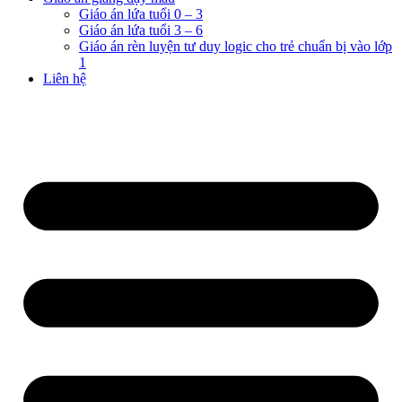
Giáo án lứa tuổi 0 – 3
Giáo án lứa tuổi 3 – 6
Giáo án rèn luyện tư duy logic cho trẻ chuẩn bị vào lớp
1
Liên hệ