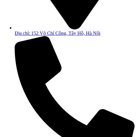
Địa chỉ: 152 Võ Chí Công, Tây Hồ, Hà Nội