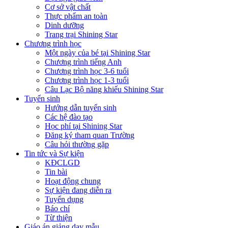
Cơ sở vật chất
Thực phẩm an toàn
Dinh dưỡng
Trang trại Shining Star
Chương trình học
Một ngày của bé tại Shining Star
Chương trình tiếng Anh
Chương trình học 3-6 tuổi
Chương trình học 1-3 tuổi
Câu Lạc Bộ năng khiếu Shining Star
Tuyển sinh
Hướng dẫn tuyển sinh
Các hệ đào tạo
Học phí tại Shining Star
Đăng ký tham quan Trường
Câu hỏi thường gặp
Tin tức và Sự kiện
KĐCLGD
Tin bài
Hoạt động chung
Sự kiện đang diễn ra
Tuyển dụng
Báo chí
Từ thiện
Giáo án giảng dạy mẫu