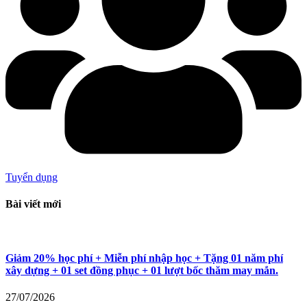
Tuyển dụng
Bài viết mới
Giảm 20% học phí + Miễn phí nhập học + Tặng 01 năm phí
xây dựng + 01 set đồng phục + 01 lượt bốc thăm may mắn.
27/07/2026