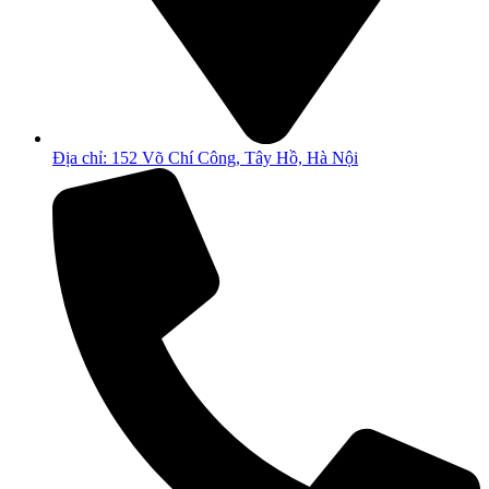
Địa chỉ: 152 Võ Chí Công, Tây Hồ, Hà Nội