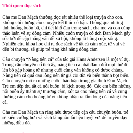
Thói quen đọc sách
Cha mẹ Đan Mạch thường đọc rất nhiều thể loại truyện cho con,
không chỉ những câu chuyện kết thúc có hậu. Thông qua những
tình huống buồn bã, chi tiết khổ đau trong sách, cha mẹ và con cùng
thảo luận về sự đồng cảm. Nhiều cuốn truyện cổ tích Đan Mạch gây
sốc bởi đề cập thẳng vấn đề xã hội, không tô hồng cuộc sống.
Nghiên cứu khoa học chỉ ra đọc sách về tất cả cảm xúc, từ vui vẻ
đến bi thương, sẽ giúp trẻ tăng khả năng đồng cảm.
Câu chuyện “Nàng tiên cá” của tác giả Hans Andersen là một ví dụ.
Trong câu chuyện cổ tích ấy, nàng tiên cá phải đánh đổi mọi thứ để
lên bờ gặp hoàng tử nhưng cuối cùng vẫn không có được chàng.
Nàng tiên cá quá đau lòng nên từ giã cõi đời và biến thành bọt biển.
Câu chuyện mở ra những cuộc thảo luận trong gia đình Đan Mạch.
Trẻ em tiếp thu tất cả nỗi buồn, bi kịch trong đó. Các em biến những
nỗi buồn ấy thành sự thương cảm, xót xa cho nàng tiên cá và cũng
thương cảm cho hoàng tử vì không nhận ra tấm lòng của nàng tiên
cá.
Cha mẹ Đan Mạch tin rằng nếu được tiếp cận câu chuyện buồn, trẻ
sẽ kiên cường hơn và sách là nguồn tài liệu tuyệt vời để truyền dạy
những điều đó.