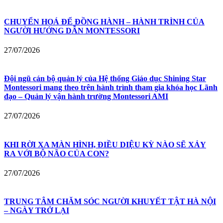
CHUYỂN HOÁ ĐỂ ĐỒNG HÀNH – HÀNH TRÌNH CỦA
NGƯỜI HƯỚNG DẪN MONTESSORI
27/07/2026
Đội ngũ cán bộ quản lý của Hệ thống Giáo dục Shining Star
Montessori mang theo trên hành trình tham gia khóa học Lãnh
đạo – Quản lý vận hành trường Montessori AMI
27/07/2026
KHI RỜI XA MÀN HÌNH, ĐIỀU DIỆU KỲ NÀO SẼ XẢY
RA VỚI BỘ NÃO CỦA CON?
27/07/2026
TRUNG TÂM CHĂM SÓC NGƯỜI KHUYẾT TẬT HÀ NỘI
– NGÀY TRỞ LẠI