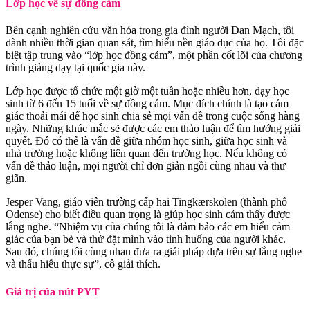
Lớp học về sự đồng cảm
Bên cạnh nghiên cứu văn hóa trong gia đình người Đan Mạch, tôi
dành nhiều thời gian quan sát, tìm hiểu nền giáo dục của họ. Tôi đặc
biệt tập trung vào “lớp học đồng cảm”, một phần cốt lõi của chương
trình giảng dạy tại quốc gia này.
Lớp học được tổ chức một giờ một tuần hoặc nhiều hơn, dạy học
sinh từ 6 đến 15 tuổi về sự đồng cảm. Mục đích chính là tạo cảm
giác thoải mái để học sinh chia sẻ mọi vấn đề trong cuộc sống hàng
ngày. Những khúc mắc sẽ được các em thảo luận để tìm hướng giải
quyết. Đó có thể là vấn đề giữa nhóm học sinh, giữa học sinh và
nhà trường hoặc không liên quan đến trường học. Nếu không có
vấn đề thảo luận, mọi người chỉ đơn giản ngồi cùng nhau và thư
giãn.
Jesper Vang, giáo viên trường cấp hai Tingkærskolen (thành phố
Odense) cho biết điều quan trọng là giúp học sinh cảm thấy được
lắng nghe. “Nhiệm vụ của chúng tôi là đảm bảo các em hiểu cảm
giác của bạn bè và thử đặt mình vào tình huống của người khác.
Sau đó, chúng tôi cùng nhau đưa ra giải pháp dựa trên sự lắng nghe
và thấu hiểu thực sự”, cô giải thích.
Giá trị của nút PYT