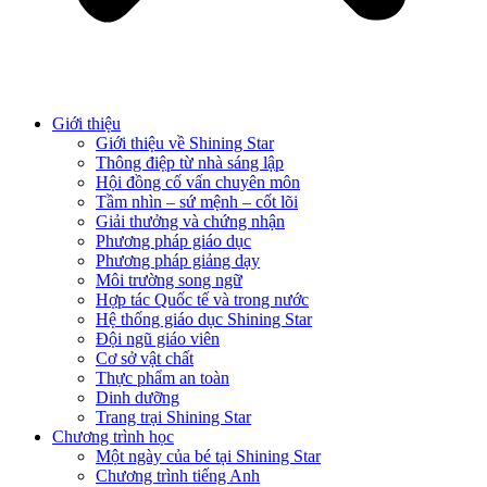
Giới thiệu
Giới thiệu về Shining Star
Thông điệp từ nhà sáng lập
Hội đồng cố vấn chuyên môn
Tầm nhìn – sứ mệnh – cốt lõi
Giải thưởng và chứng nhận
Phương pháp giáo dục
Phương pháp giảng dạy
Môi trường song ngữ
Hợp tác Quốc tế và trong nước
Hệ thống giáo dục Shining Star
Đội ngũ giáo viên
Cơ sở vật chất
Thực phẩm an toàn
Dinh dưỡng
Trang trại Shining Star
Chương trình học
Một ngày của bé tại Shining Star
Chương trình tiếng Anh