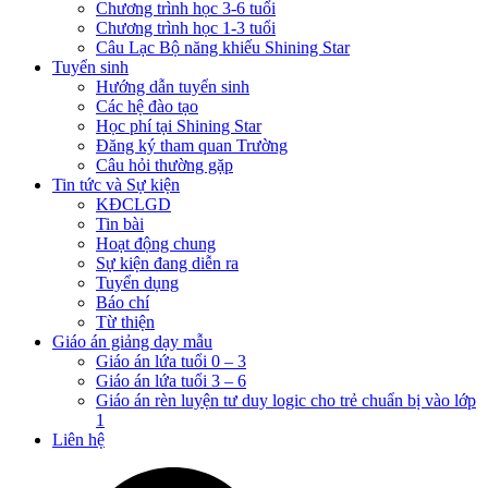
Chương trình học 3-6 tuổi
Chương trình học 1-3 tuổi
Câu Lạc Bộ năng khiếu Shining Star
Tuyển sinh
Hướng dẫn tuyển sinh
Các hệ đào tạo
Học phí tại Shining Star
Đăng ký tham quan Trường
Câu hỏi thường gặp
Tin tức và Sự kiện
KĐCLGD
Tin bài
Hoạt động chung
Sự kiện đang diễn ra
Tuyển dụng
Báo chí
Từ thiện
Giáo án giảng dạy mẫu
Giáo án lứa tuổi 0 – 3
Giáo án lứa tuổi 3 – 6
Giáo án rèn luyện tư duy logic cho trẻ chuẩn bị vào lớp
1
Liên hệ