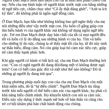
Người Đan Mạch luôn tâm niệm con cái là hình ảnh phản chiếu cha
mẹ. Nếu cha mẹ bình luận về người khác trước mặt con bằng những
từ ngữ tiêu cực, châm chọc như “Cô ấy thật đáng ghét”, “Anh ta ích
kỷ lắm”, đó không phải là ngôn ngữ đồng cảm.
Ở Đan Mạch, bạn hầu như không không bao giờ nghe thấy cha mẹ
nói những điều như vậy trước mặt con. Họ luôn cố gắng giúp con
tìm hiểu hành vi của người khác mà không sử dụng ngôn ngữ tiêu
cực. Trẻ em Đan Mạch được dạy bản chất của tất cả mọi người đều
tốt và luôn có lý do đằng sau những hành vi của họ. Tìm và hiểu
cho những lý do này, chúng ta sẽ thấy mặt tốt của họ, từ đó nảy sinh
sự thấu hiểu, đồng cảm. Nó còn giúp loại bỏ cảm xúc tiêu cực, giúp
trẻ cảm thấy hạnh phúc hơn.
Khi gặp người có hành vi bất lịch sự, cha mẹ Đan Mạch thường hỏi
con: “Con có nghĩ người đó đang đói/đang mệt vì không được ngủ
trưa? Con có biết cảm giác đói và mệt như thế nào không? Đó là
những gì người ấy đang trải qua”.
Trong phương pháp nuôi dạy con của cha mẹ Đan Mạch còn một
khái niệm nữa, đó là “tự điều chỉnh”. Người Đan Mạch tin rằng
trước khi mỗi người có thể hiểu cảm xúc của người khác, họ phải có
khả năng hiểu chính mình. Họ khuyến khích con nói ra cảm xúc.
Điều này xây dựng ý thức mạnh mẽ hơn về bản thân và cũng cho
trẻ cơ hội khám phá bản chất hành động của chúng.