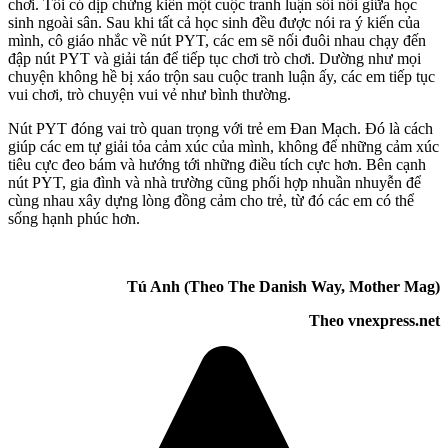
chơi. Tôi có dịp chứng kiến một cuộc tranh luận sôi nổi giữa học
sinh ngoài sân. Sau khi tất cả học sinh đều được nói ra ý kiến của
mình, cô giáo nhắc về nút PYT, các em sẽ nối đuôi nhau chạy đến
đập nút PYT và giải tán để tiếp tục chơi trò chơi. Dường như mọi
chuyện không hề bị xáo trộn sau cuộc tranh luận ấy, các em tiếp tục
vui chơi, trò chuyện vui vẻ như bình thường.
Nút PYT đóng vai trò quan trọng với trẻ em Đan Mạch. Đó là cách
giúp các em tự giải tỏa cảm xúc của mình, không để những cảm xúc
tiêu cực đeo bám và hướng tới những điều tích cực hơn. Bên cạnh
nút PYT, gia đình và nhà trường cũng phối hợp nhuần nhuyễn để
cùng nhau xây dựng lòng đồng cảm cho trẻ, từ đó các em có thể
sống hạnh phúc hơn.
Tú Anh (Theo The Danish Way, Mother Mag)
Theo vnexpress.net