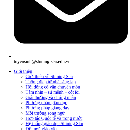
tuyensinh@shining-star.edu.vn
Giới thiệu
Giới thiệu về Shining Star
Thông điệp từ nhà sáng lập
Hội đồng cố vấn chuyên môn
Tầm nhìn – sứ mệnh – cốt lõi
Giải thưởng và chứng nhận
Phương pháp giáo dục
Phương pháp giảng dạy
Môi trường song ngữ
Hợp tác Quốc tế và trong nước
Hệ thống giáo dục Shining Star
Đội ngũ giáo viên