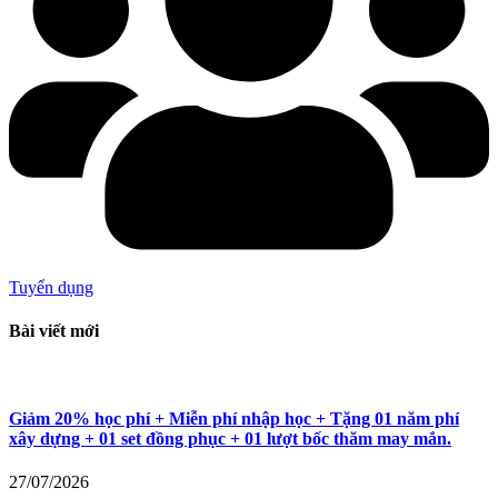
Tuyển dụng
Bài viết mới
Giảm 20% học phí + Miễn phí nhập học + Tặng 01 năm phí
xây dựng + 01 set đồng phục + 01 lượt bốc thăm may mắn.
27/07/2026