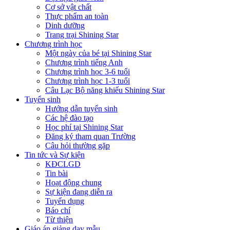
Cơ sở vật chất
Thực phẩm an toàn
Dinh dưỡng
Trang trại Shining Star
Chương trình học
Một ngày của bé tại Shining Star
Chương trình tiếng Anh
Chương trình học 3-6 tuổi
Chương trình học 1-3 tuổi
Câu Lạc Bộ năng khiếu Shining Star
Tuyển sinh
Hướng dẫn tuyển sinh
Các hệ đào tạo
Học phí tại Shining Star
Đăng ký tham quan Trường
Câu hỏi thường gặp
Tin tức và Sự kiện
KĐCLGD
Tin bài
Hoạt động chung
Sự kiện đang diễn ra
Tuyển dụng
Báo chí
Từ thiện
Giáo án giảng dạy mẫu