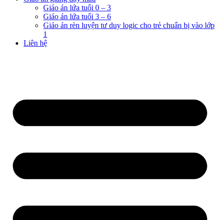
Giáo án lứa tuổi 0 – 3
Giáo án lứa tuổi 3 – 6
Giáo án rèn luyện tư duy logic cho trẻ chuẩn bị vào lớp
1
Liên hệ