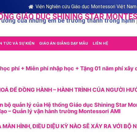
Viện Nghiên cứu Giáo dục Montessori Việt Nam
ỐNG GIÁO DỤC SHINING STAR MONTES
rường của những em bé trưởng thành trong hạnh
N TỨC VÀ SỰ KIỆN
GIÁO ÁN GIẢNG DẠY MẪU
LIÊN HỆ
ọc phí + Miễn phí nhập học + Tặng 01 năm phí xây 
OÁ ĐỂ ĐỒNG HÀNH – HÀNH TRÌNH CỦA NGƯỜI H
n bộ quản lý của Hệ thống Giáo dục Shining Star Mo
ạo – Quản lý vận hành trường Montessori AMI
A MÀN HÌNH, ĐIỀU DIỆU KỲ NÀO SẼ XẢY RA VỚI BỘ