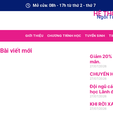
Mở cửa: 08h - 17h từ thứ 2 - thứ 7
HỆ TH
Ngôi T
GIỚI THIỆU
CHƯƠNG TRÌNH HỌC
TUYỂN SINH
TI
Bài viết mới
Giảm 20% h
mắn.
27/07/2026
CHUYỂN H
27/07/2026
Đội ngũ cá
học Lãnh đ
27/07/2026
KHI RỜI X
27/07/2026