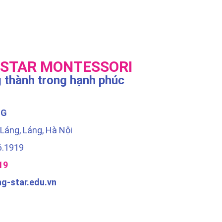
 STAR MONTESSORI
 thành trong hạnh phúc
NG
 Láng, Láng, Hà Nội
6.1919
19
ng-star.edu.vn