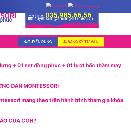
035.985.66.56
SORI
Hotline:
 phúc
tuyensinh@shining-star.edu.vn
TUYỂN DỤNG
ĐĂNG KÝ TƯ VẤN
dựng + 01 set đồng phục + 01 lượt bốc thăm may
ƯỚNG DẪN MONTESSORI
ntessori mang theo trên hành trình tham gia khóa
 NÃO CỦA CON?