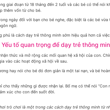
ong giai đoạn từ 18 tháng đến 2 tuổi và các bé có thể nói 
ấp thêm vốn từ cho bé.
rong ngày đối với bạn cho bé nghe, đặc biệt là các bé vừa
 ngôn ngữ.
 phú là cách dạy trẻ thông minh sớm hiệu quả hơn cả việc 
 – Yếu tố quan trọng để dạy trẻ thông mi
ển nhận thức và mở rộng các mối quan hệ xã hội của con. Ch
ia vào các hoạt động xã hội về sau.
ương hay nói cho bé đó đơn giản là một tai nạn, và bé hoàn
hỉ cho thấy những gì được nhận lại. Bố mẹ có thể nói “Con 
cảm xúc cho con đến suốt đời.
hơi trò chơi là một trong các cách dạy trẻ thông minh từ n