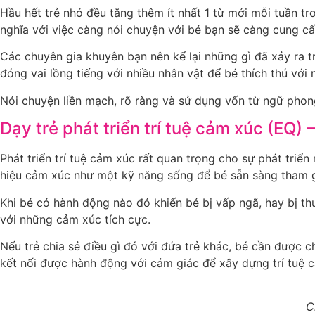
Hầu hết trẻ nhỏ đều tăng thêm ít nhất 1 từ mới mỗi tuần tr
nghĩa với việc càng nói chuyện với bé bạn sẽ càng cung c
Các chuyên gia khuyên bạn nên kể lại những gì đã xảy ra t
đóng vai lồng tiếng với nhiều nhân vật để bé thích thú với
Nói chuyện liền mạch, rõ ràng và sử dụng vốn từ ngữ phong
Dạy trẻ phát triển trí tuệ cảm xúc (EQ)
Phát triển trí tuệ cảm xúc rất quan trọng cho sự phát tri
hiệu cảm xúc như một kỹ năng sống để bé sẵn sàng tham g
Khi bé có hành động nào đó khiến bé bị vấp ngã, hay bị th
với những cảm xúc tích cực.
Nếu trẻ chia sẻ điều gì đó với đứa trẻ khác, bé cần được c
kết nối được hành động với cảm giác để xây dựng trí tuệ 
C