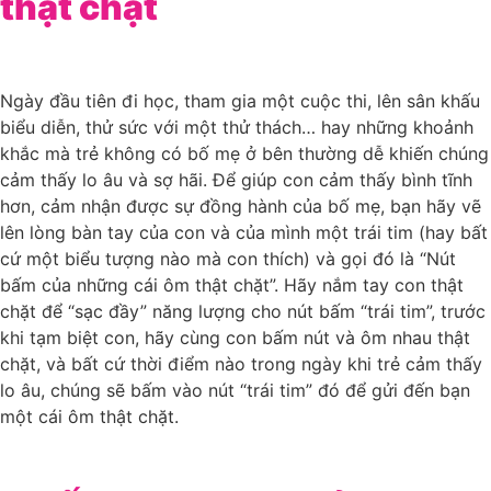
thật chặt
Ngày đầu tiên đi học, tham gia một cuộc thi, lên sân khấu
biểu diễn, thử sức với một thử thách… hay những khoảnh
khắc mà trẻ không có bố mẹ ở bên thường dễ khiến chúng
cảm thấy lo âu và sợ hãi. Để giúp con cảm thấy bình tĩnh
hơn, cảm nhận được sự đồng hành của bố mẹ, bạn hãy vẽ
lên lòng bàn tay của con và của mình một trái tim (hay bất
cứ một biểu tượng nào mà con thích) và gọi đó là “Nút
bấm của những cái ôm thật chặt”. Hãy nắm tay con thật
chặt để “sạc đầy” năng lượng cho nút bấm “trái tim”, trước
khi tạm biệt con, hãy cùng con bấm nút và ôm nhau thật
chặt, và bất cứ thời điểm nào trong ngày khi trẻ cảm thấy
lo âu, chúng sẽ bấm vào nút “trái tim” đó để gửi đến bạn
một cái ôm thật chặt.