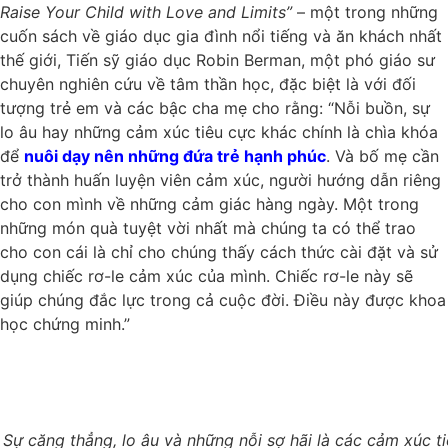
Raise Your Child with Love and Limits”
– một trong những
cuốn sách về giáo dục gia đình nổi tiếng và ăn khách nhất
thế giới, Tiến sỹ giáo dục Robin Berman, một phó giáo sư
chuyên nghiên cứu về tâm thần học, đặc biệt là với đối
tượng trẻ em và các bậc cha mẹ cho rằng: “Nỗi buồn, sự
lo âu hay những cảm xúc tiêu cực khác chính là chìa khóa
để
nuôi dạy nên những đứa trẻ hạnh phúc
. Và bố mẹ cần
trở thành huấn luyện viên cảm xúc, người hướng dẫn riêng
cho con mình về những cảm giác hàng ngày. Một trong
những món quà tuyệt vời nhất mà chúng ta có thể trao
cho con cái là chỉ cho chúng thấy cách thức cài đặt và sử
dụng chiếc rơ-le cảm xúc của mình. Chiếc rơ-le này sẽ
giúp chúng đắc lực trong cả cuộc đời. Điều này được khoa
học chứng minh.”
Sự căng thẳng, lo âu và những nỗi sợ hãi là các cảm xúc t