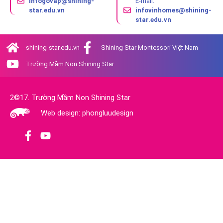
infogovap@shining-
E-mail:
star.edu.vn
infovinhomes@shining-
star.edu.vn
shining-star.edu.vn
Shining Star Montessori Việt Nam
Trường Mầm Non Shining Star
2©17. Trường Mầm Non Shining Star
Web design: phongluudesign