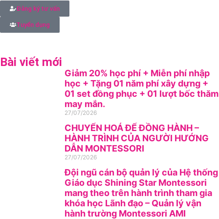
Đăng ký tư vấn
Tuyển dụng
Bài viết mới
Giảm 20% học phí + Miễn phí nhập
học + Tặng 01 năm phí xây dựng +
01 set đồng phục + 01 lượt bốc thăm
may mắn.
27/07/2026
CHUYỂN HOÁ ĐỂ ĐỒNG HÀNH –
HÀNH TRÌNH CỦA NGƯỜI HƯỚNG
DẪN MONTESSORI
27/07/2026
Đội ngũ cán bộ quản lý của Hệ thống
Giáo dục Shining Star Montessori
mang theo trên hành trình tham gia
khóa học Lãnh đạo – Quản lý vận
hành trường Montessori AMI