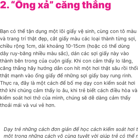
2. “Ống xả” căng thẳng
Bạn có thể tận dụng một lõi giấy vệ sinh, cùng con tô màu
và trang trí thật đẹp, cắt giấy màu các loại thành từng sợi,
chiều rộng 1cm, dài khoảng 10-15cm (hoặc có thể dùng
dây ruy-băng nhiều màu sắc), dán các sợi giấy này vào
thành bên trong của cuộn giấy. Khi con cảm thấy lo lắng,
căng thẳng hãy hướng dẫn con hít một hơi thật sâu rồi thổi
thật mạnh vào ống giấy để những sợi giấy bay rung rinh.
Thực ra, đây là một cách để bố mẹ dạy con kiểm soát hơi
thở khi chúng cảm thấy lo âu, khi trẻ biết cách điều hòa và
kiểm soát hơi thở của mình, chúng sẽ dễ dàng cảm thấy
thoải mái và vui vẻ hơn.
Dạy trẻ những cách đơn giản để học cách kiểm soát hơi th
một trong những cách vô cùng tuyệt vời giúp trẻ có thể