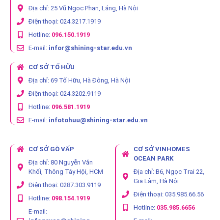
Địa chỉ: 25 Vũ Ngọc Phan, Láng, Hà Nội
Điện thoại: 024.3217.1919
Hotline:
096.150.1919
E-mail:
infor@shining-star.edu.vn
CƠ SỞ TỐ HỮU
Địa chỉ: 69 Tố Hữu, Hà Đông, Hà Nội
Điện thoại: 024.3202.9119
Hotline:
096.581.1919
E-mail:
infotohuu@shining-star.edu.vn
CƠ SỞ GÒ VẤP
CƠ SỞ VINHOMES
OCEAN PARK
Địa chỉ: 80 Nguyễn Văn
Khối, Thông Tây Hội, HCM
Địa chỉ: B6, Ngọc Trai 22,
Gia Lâm, Hà Nội
Điện thoại: 0287.303.9119
Điện thoại: 035.985.66.56
Hotline:
098.154.1919
Hotline:
035.985.6656
E-mail: