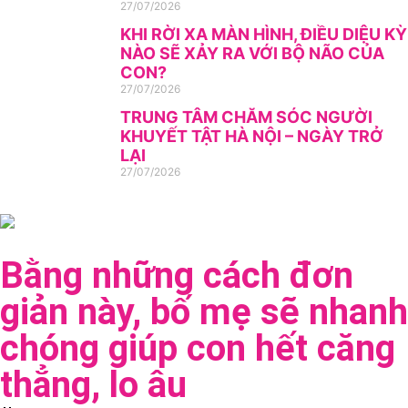
27/07/2026
KHI RỜI XA MÀN HÌNH, ĐIỀU DIỆU KỲ
NÀO SẼ XẢY RA VỚI BỘ NÃO CỦA
CON?
27/07/2026
TRUNG TÂM CHĂM SÓC NGƯỜI
KHUYẾT TẬT HÀ NỘI – NGÀY TRỞ
LẠI
27/07/2026
Bằng những cách đơn
giản này, bố mẹ sẽ nhanh
chóng giúp con hết căng
thẳng, lo âu