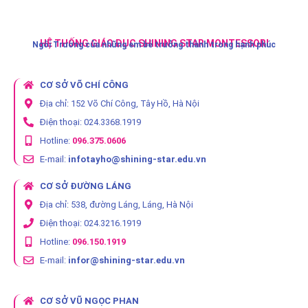
HỆ THỐNG GIÁO DỤC SHINING STAR MONTESSORI
Ngôi Trường của những em bé trưởng thành trong hạnh phúc
CƠ SỞ VÕ CHÍ CÔNG
Địa chỉ: 152 Võ Chí Công, Tây Hồ, Hà Nội
Điện thoại: 024.3368.1919
Hotline:
096.375.0606
E-mail:
infotayho@shining-star.edu.vn
CƠ SỞ ĐƯỜNG LÁNG
Địa chỉ: 538, đường Láng, Láng, Hà Nội
Điện thoại: 024.3216.1919
Hotline:
096.150.1919
E-mail:
infor@shining-star.edu.vn
CƠ SỞ VŨ NGỌC PHAN