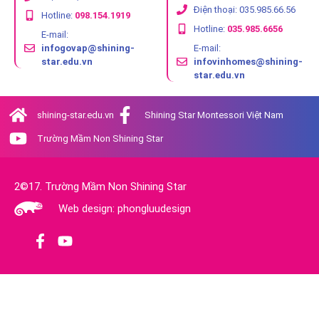
Điện thoại: 035.985.66.56
Hotline:
098.154.1919
Hotline:
035.985.6656
E-mail:
infogovap@shining-
E-mail:
star.edu.vn
infovinhomes@shining-
star.edu.vn
shining-star.edu.vn
Shining Star Montessori Việt Nam
Trường Mầm Non Shining Star
2©17. Trường Mầm Non Shining Star
Web design: phongluudesign