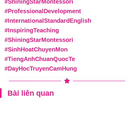
#ShiningStarMontessori
#ProfessionalDevelopment
#InternationalStandardEnglish
#InspiringTeaching
#ShiningStarMontessori
#SinhHoatChuyenMon
#TiengAnhChuanQuocTe
#DayHocTruyenCamHung
Bài liên quan