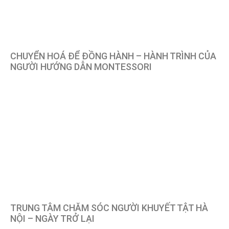
CHUYỂN HOÁ ĐỂ ĐỒNG HÀNH – HÀNH TRÌNH CỦA
NGƯỜI HƯỚNG DẪN MONTESSORI
TRUNG TÂM CHĂM SÓC NGƯỜI KHUYẾT TẬT HÀ
NỘI – NGÀY TRỞ LẠI