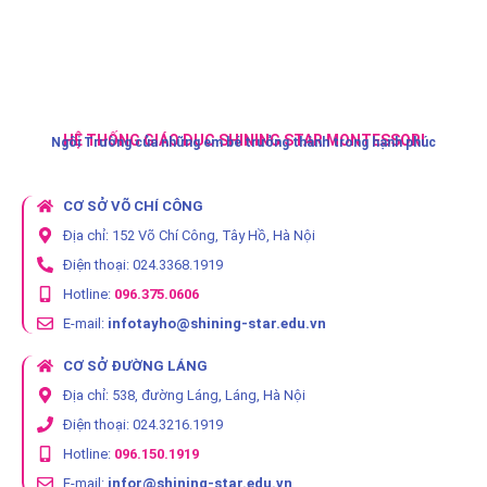
HỆ THỐNG GIÁO DỤC SHINING STAR MONTESSORI
Ngôi Trường của những em bé trưởng thành trong hạnh phúc
CƠ SỞ VÕ CHÍ CÔNG
Địa chỉ: 152 Võ Chí Công, Tây Hồ, Hà Nội
Điện thoại: 024.3368.1919
Hotline:
096.375.0606
E-mail:
infotayho@shining-star.edu.vn
CƠ SỞ ĐƯỜNG LÁNG
Địa chỉ: 538, đường Láng, Láng, Hà Nội
Điện thoại: 024.3216.1919
Hotline:
096.150.1919
E-mail:
infor@shining-star.edu.vn