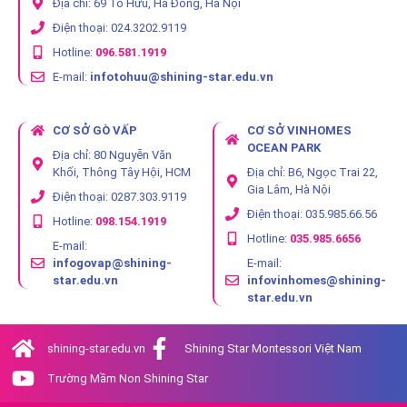
Địa chỉ: 69 Tố Hữu, Hà Đông, Hà Nội
Điện thoại: 024.3202.9119
Hotline:
096.581.1919
E-mail:
infotohuu@shining-star.edu.vn
CƠ SỞ GÒ VẤP
CƠ SỞ VINHOMES
OCEAN PARK
Địa chỉ: 80 Nguyễn Văn
Khối, Thông Tây Hội, HCM
Địa chỉ: B6, Ngọc Trai 22,
Gia Lâm, Hà Nội
Điện thoại: 0287.303.9119
Điện thoại: 035.985.66.56
Hotline:
098.154.1919
Hotline:
035.985.6656
E-mail:
infogovap@shining-
E-mail:
star.edu.vn
infovinhomes@shining-
star.edu.vn
shining-star.edu.vn
Shining Star Montessori Việt Nam
Trường Mầm Non Shining Star