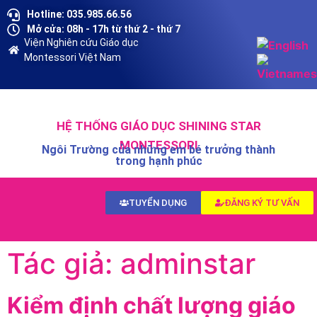
Hotline: 035.985.66.56
Mở cửa: 08h - 17h từ thứ 2 - thứ 7
Viện Nghiên cứu Giáo dục
Montessori Việt Nam
HỆ THỐNG GIÁO DỤC SHINING STAR
MONTESSORI
Ngôi Trường của những em bé trưởng thành
trong hạnh phúc
TUYỂN DỤNG
ĐĂNG KÝ TƯ VẤN
Tác giả:
adminstar
Kiểm định chất lượng giáo