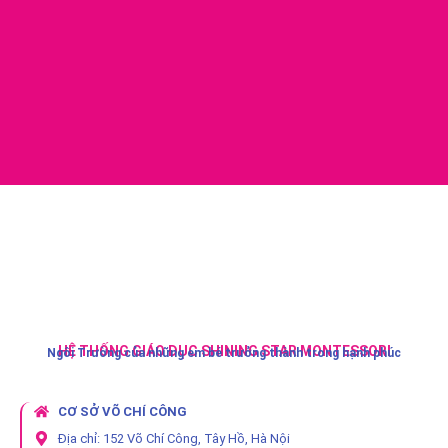
HỆ THỐNG GIÁO DỤC SHINING STAR MONTESSORI
Ngôi Trường của những em bé trưởng thành trong hạnh phúc
CƠ SỞ VÕ CHÍ CÔNG
Địa chỉ: 152 Võ Chí Công, Tây Hồ, Hà Nội