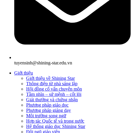
tuyensinh@shining-star.edu.vn
Giới thiệu
Giới thiệu về Shining Star
Thông điệp từ nhà sáng lập
Hội đồng cố vấn chuyên môn
Tầm nhìn – sứ mệnh – cốt lõi
Giải thưởng và chứng nhận
Phương pháp giáo dục
Phương pháp giảng dạy
Môi trường song ngữ
Hợp tác Quốc tế và trong nước
Hệ thống giáo dục Shining Star
Đội ngũ giáo viên