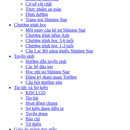
Cơ sở vật chất
Thực phẩm an toàn
Dinh dưỡng
Trang trại Shining Star
Chương trình học
Một ngày của bé tại Shining Star
Chương trình tiếng Anh
Chương trình học 3-6 tuổi
Chương trình học 1-3 tuổi
Câu Lạc Bộ năng khiếu Shining Star
Tuyển sinh
Hướng dẫn tuyển sinh
Các hệ đào tạo
Học phí tại Shining Star
Đăng ký tham quan Trường
Câu hỏi thường gặp
Tin tức và Sự kiện
KĐCLGD
Tin bài
Hoạt động chung
Sự kiện đang diễn ra
Tuyển dụng
Báo chí
Từ thiện
Giáo án giảng dạy mẫu