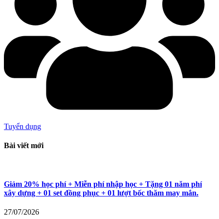
Tuyển dụng
Bài viết mới
Giảm 20% học phí + Miễn phí nhập học + Tặng 01 năm phí
xây dựng + 01 set đồng phục + 01 lượt bốc thăm may mắn.
27/07/2026