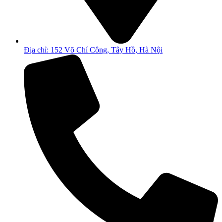
Địa chỉ: 152 Võ Chí Công, Tây Hồ, Hà Nội