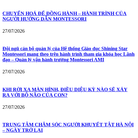
CHUYỂN HOÁ ĐỂ ĐỒNG HÀNH – HÀNH TRÌNH CỦA
NGƯỜI HƯỚNG DẪN MONTESSORI
27/07/2026
Đội ngũ cán bộ quản lý của Hệ thống Giáo dục Shining Star
Montessori mang theo trên hành trình tham gia khóa học Lãnh
đạo – Quản lý vận hành trường Montessori AMI
27/07/2026
KHI RỜI XA MÀN HÌNH, ĐIỀU DIỆU KỲ NÀO SẼ XẢY
RA VỚI BỘ NÃO CỦA CON?
27/07/2026
TRUNG TÂM CHĂM SÓC NGƯỜI KHUYẾT TẬT HÀ NỘI
– NGÀY TRỞ LẠI