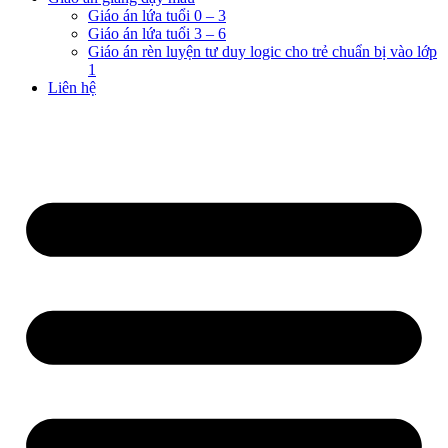
Giáo án lứa tuổi 0 – 3
Giáo án lứa tuổi 3 – 6
Giáo án rèn luyện tư duy logic cho trẻ chuẩn bị vào lớp
1
Liên hệ