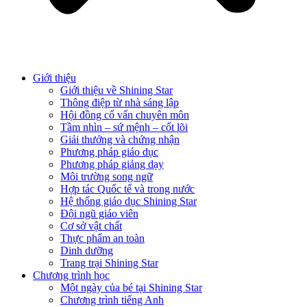
Giới thiệu
Giới thiệu về Shining Star
Thông điệp từ nhà sáng lập
Hội đồng cố vấn chuyên môn
Tầm nhìn – sứ mệnh – cốt lõi
Giải thưởng và chứng nhận
Phương pháp giáo dục
Phương pháp giảng dạy
Môi trường song ngữ
Hợp tác Quốc tế và trong nước
Hệ thống giáo dục Shining Star
Đội ngũ giáo viên
Cơ sở vật chất
Thực phẩm an toàn
Dinh dưỡng
Trang trại Shining Star
Chương trình học
Một ngày của bé tại Shining Star
Chương trình tiếng Anh