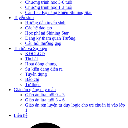
Chương trình học 3-6 tuổi
Chương trình học 1-3 tuổi
Câu Lạc Bộ năng khiếu Shining Star
Tuyển sinh
Hướng dẫn tuyển sinh
Các hệ đào tạo
Học phí tại Shining Star
Đăng ký tham quan Trường
Câu hỏi thường gặp
Tin tức và Sự kiện
KĐCLGD
Tin bài
Hoạt động chung
Sự kiện đang diễn ra
Tuyển dụng
Báo chí
Từ thiện
Giáo án giảng dạy mẫu
Giáo án lứa tuổi 0 – 3
Giáo án lứa tuổi 3 – 6
Giáo án rèn luyện tư duy logic cho trẻ chuẩn bị vào lớp
1
Liên hệ