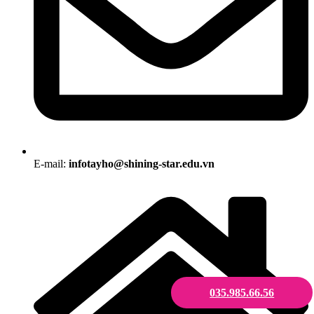
E-mail:
infotayho@shining-star.edu.vn
035.985.66.56