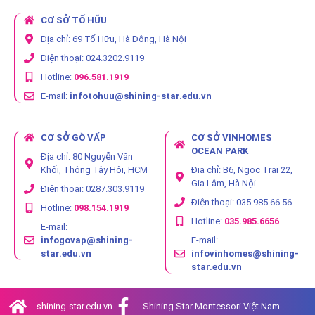
CƠ SỞ TỐ HỮU
Địa chỉ: 69 Tố Hữu, Hà Đông, Hà Nội
Điện thoại: 024.3202.9119
Hotline:
096.581.1919
E-mail:
infotohuu@shining-star.edu.vn
CƠ SỞ GÒ VẤP
CƠ SỞ VINHOMES
OCEAN PARK
Địa chỉ: 80 Nguyễn Văn
Khối, Thông Tây Hội, HCM
Địa chỉ: B6, Ngọc Trai 22,
Gia Lâm, Hà Nội
Điện thoại: 0287.303.9119
Điện thoại: 035.985.66.56
Hotline:
098.154.1919
Hotline:
035.985.6656
E-mail:
infogovap@shining-
E-mail:
star.edu.vn
infovinhomes@shining-
star.edu.vn
shining-star.edu.vn
Shining Star Montessori Việt Nam