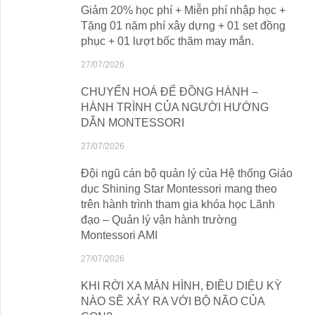
Giảm 20% học phí + Miễn phí nhập học +
Tặng 01 năm phí xây dựng + 01 set đồng
phục + 01 lượt bốc thăm may mắn.
27/07/2026
CHUYỂN HOÁ ĐỂ ĐỒNG HÀNH –
HÀNH TRÌNH CỦA NGƯỜI HƯỚNG
DẪN MONTESSORI
27/07/2026
Đội ngũ cán bộ quản lý của Hệ thống Giáo
dục Shining Star Montessori mang theo
trên hành trình tham gia khóa học Lãnh
đạo – Quản lý vận hành trường
Montessori AMI
27/07/2026
KHI RỜI XA MÀN HÌNH, ĐIỀU DIỆU KỲ
NÀO SẼ XẢY RA VỚI BỘ NÃO CỦA