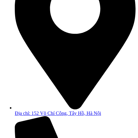
Địa chỉ: 152 Võ Chí Công, Tây Hồ, Hà Nội