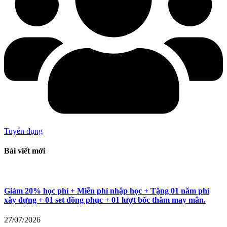
Tuyển dụng
Bài viết mới
Giảm 20% học phí + Miễn phí nhập học + Tặng 01 năm phí
xây dựng + 01 set đồng phục + 01 lượt bốc thăm may mắn.
27/07/2026