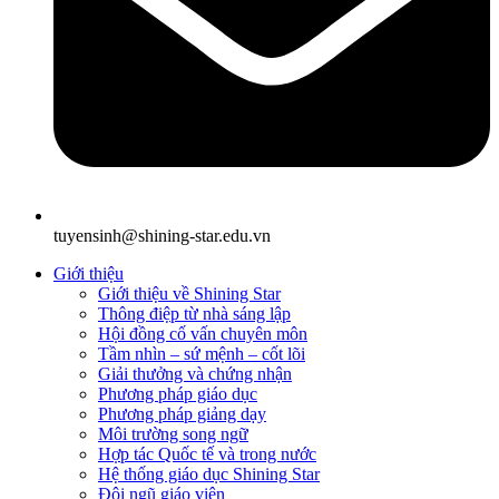
tuyensinh@shining-star.edu.vn
Giới thiệu
Giới thiệu về Shining Star
Thông điệp từ nhà sáng lập
Hội đồng cố vấn chuyên môn
Tầm nhìn – sứ mệnh – cốt lõi
Giải thưởng và chứng nhận
Phương pháp giáo dục
Phương pháp giảng dạy
Môi trường song ngữ
Hợp tác Quốc tế và trong nước
Hệ thống giáo dục Shining Star
Đội ngũ giáo viên