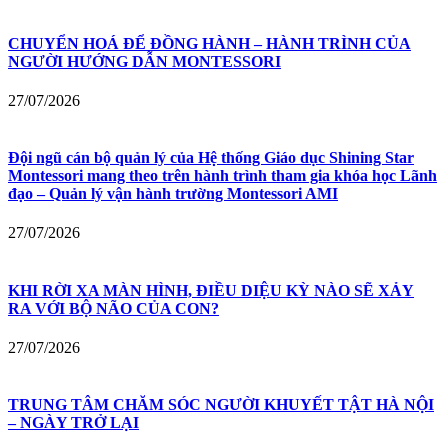
CHUYỂN HOÁ ĐỂ ĐỒNG HÀNH – HÀNH TRÌNH CỦA
NGƯỜI HƯỚNG DẪN MONTESSORI
27/07/2026
Đội ngũ cán bộ quản lý của Hệ thống Giáo dục Shining Star
Montessori mang theo trên hành trình tham gia khóa học Lãnh
đạo – Quản lý vận hành trường Montessori AMI
27/07/2026
KHI RỜI XA MÀN HÌNH, ĐIỀU DIỆU KỲ NÀO SẼ XẢY
RA VỚI BỘ NÃO CỦA CON?
27/07/2026
TRUNG TÂM CHĂM SÓC NGƯỜI KHUYẾT TẬT HÀ NỘI
– NGÀY TRỞ LẠI