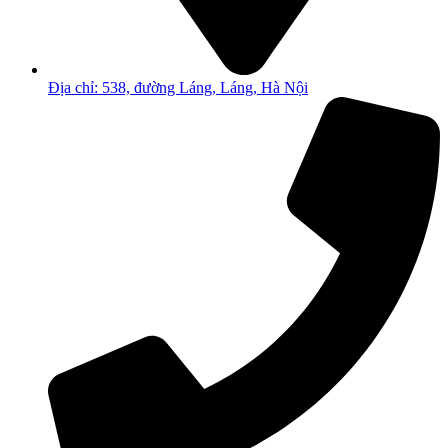
Địa chỉ: 538, đường Láng, Láng, Hà Nội