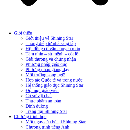
Giới thiệu
Giới thiệu về Shining Star
Thông điệp từ nhà sáng lập
Hội đồng cố vấn chuyên môn
Tầm nhìn – sứ mệnh – cốt lõi
Giải thưởng và chứng nhận
Phương pháp giáo dục
Phương pháp giảng dạy
Môi trường song ngữ
Hợp tác Quốc tế và trong nước
Hệ thống giáo dục Shining Star
Đội ngũ giáo viên
Cơ sở vật chất
Thực phẩm an toàn
Dinh dưỡng
Trang trại Shining Star
Chương trình học
Một ngày của bé tại Shining Star
Chương trình tiếng Anh