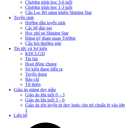
Chương trình học 3-6 tuổi
Chương trình học 1-3 tuổi
Câu Lạc Bộ năng khiếu Shining Star
Tuyển sinh
Hướng dẫn tuyển sinh
Các hệ đào tạo
Học phí tại Shining Star
Đăng ký tham quan Trường
Câu hỏi thường gặp
Tin tức và Sự kiện
KĐCLGD
Tin bài
Hoạt động chung
Sự kiện đang diễn ra
Tuyển dụng
Báo chí
Từ thiện
Giáo án giảng dạy mẫu
Giáo án lứa tuổi 0 – 3
Giáo án lứa tuổi 3 – 6
Giáo án rèn luyện tư duy logic cho trẻ chuẩn bị vào lớp
1
Liên hệ