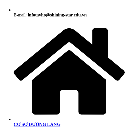
E-mail:
infotayho@shining-star.edu.vn
CƠ SỞ ĐƯỜNG LÁNG