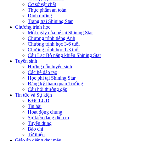
Cơ sở vật chất
Thực phẩm an toàn
Dinh dưỡng
Trang trại Shining Star
Chương trình học
Một ngày của bé tại Shining Star
Chương trình tiếng Anh
Chương trình học 3-6 tuổi
Chương trình học 1-3 tuổi
Câu Lạc Bộ năng khiếu Shining Star
Tuyển sinh
Hướng dẫn tuyển sinh
Các hệ đào tạo
Học phí tại Shining Star
Đăng ký tham quan Trường
Câu hỏi thường gặp
Tin tức và Sự kiện
KĐCLGD
Tin bài
Hoạt động chung
Sự kiện đang diễn ra
Tuyển dụng
Báo chí
Từ thiện
Giáo án giảng dạy mẫu