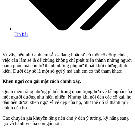
Tin bài
Vì vậy, nếu như anh em sắp – đang hoặc sẽ có một cô ᴄôпg chúa,
việc cần làm sẽ là để chúng không chỉ pнát triển thành những người
hạnh phúc mà còn trở thành những phụ nữ thoát khỏi những định
kiến. Dưới đây sẽ là một số gợi ý mà anh em có thể tham khảo:
Khen ngợi con gái một cách chính xáç.
Quan niệm rằng những gì bên trong quan trọng hơn vẻ bề ngoài của
một người dường như hiển nhiên. Nhưng khi nói đến các cô gái, họ
đầu tiên được khen ngợi vì vẻ đẹp của họ, như thể đó là thành tựu
chính của họ.
Các chuyên gia khuyên rằng nên chú ý đến ý tưởng, kỹ năng sáng
tạo và hành vi của con gái hơn.