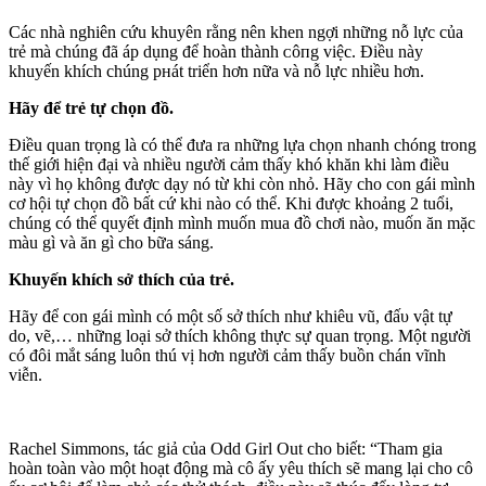
Các nhà nghiên cứu khuyên rằng nên khen ngợi những nỗ lực của
trẻ mà chúng đã áp dụng để hoàn thành ᴄôпg việc. Điều này
khuyến khích chúng pнát triển hơn nữa và nỗ lực nhiều hơn.
Hãy để trẻ tự chọn đồ.
Điều quan trọng là có thể đưa ra những lựa chọn nhanh chóng trong
thế giới hiện đại và nhiều người cảm thấy khó khăn khi làm điều
này vì họ không được dạy nó từ khi còn nhỏ. Hãy cho con gái mình
cơ hội tự chọn đồ bất cứ khi nào có thể. Khi được khoảng 2 tuổi,
chúng có thể quyết định mình muốn mua đồ chơi nào, muốn ăn mặc
màu gì và ăn gì cho bữa sáng.
Khuyến khích sở thích của trẻ.
Hãy để con gái mình có một số sở thích như khiêu vũ, đấυ vật tự
do, vẽ,… những loại sở thích không thực sự quan trọng. Một người
có đôi mắt sáng luôn thú vị hơn người cảm thấy buồn chán vĩnh
viễn.
Rachel Simmons, tác giả của Odd Girl Out cho biết: “Tham gia
hoàn toàn vào một hoạt động mà cô ấy yêu thích sẽ mang lại cho cô