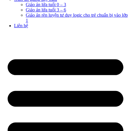
Giáo án lứa tuổi 0 – 3
Giáo án lứa tuổi 3 – 6
Giáo án rèn luyện tư duy logic cho trẻ chuẩn bị vào lớp
1
Liên hệ