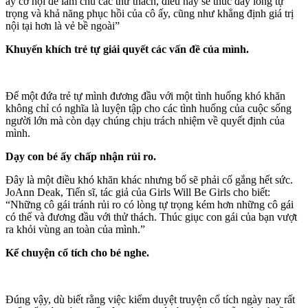
ấy cơ hội để làm chủ các thử thách, điều này sẽ thúc đẩy lòng tự
trọng và khả năng phục hồi của cô ấy, cũng như khẳng định giá trị
nội tại hơn là vẻ bề ngoài”
Khuyến khích trẻ tự giải quyết các vấn đề của mình.
Để một đứa trẻ tự mình đương đầu với một tình huống khó khăn
không chỉ có nghĩa là luyện tập cho các tình huống của cuộc sống
người lớn mà còn dạy chúng chịu trách nhiệm về quyết định của
mình.
Dạy con bé ấy chấp nhận rủi ro.
Đây là một điều khó khăn khác nhưng bố sẽ phải cố gắng hết sức.
JoAnn Deak, Tiến sĩ, tác giả của Girls Will Be Girls cho biết:
“Những cô gái tránh rủi ro có lòng tự trọng kém hơn những cô gái
có thể và đương đầu với thử thách. Thúc giục con gái của bạn vượt
ra khỏi vùng an toàn của mình.”
Kể chuyện cổ tích cho bé nghe.
Đúng vậy, dù biết rằng việc kiểm duyệt truyện cổ tích ngày nay rất