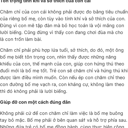
Tôn trọng tính khí và sở thích của con cái
Chăm chỉ của con cái không phải được đo bằng tiêu chuẩn
của riêng bố mẹ, còn tùy vào tính khí và sở thích của con.
Đừng vì con mê tập đàn mà bỏ học toán là vội mắng con
lười biếng. Cũng đừng vì thấy con đang chơi đùa mà cho
là con ϯrốп làm bài.
Chăm chỉ phải phù hợp lứa tuổi, sở thích, do đó, một ông
bố mẹ biết tôn trọng con, nhìn thấy được những năng
khiếu của con, thế mạnh của con, giúp con hứng thú theo
đuổi mới là bố mẹ tốt. Trẻ con sẽ chăm chỉ và hứng thú khi
được làm điều mình muốn. Còn nếu ép con chăm chỉ theo
con đường bố mẹ vạch ra, con kháng cự, không làm theo
thì đó không phải là lười biếng.
Giúp đỡ con một cách đúng đắn
Không phải cứ để con chăm chỉ làm việc là bố mẹ buông
tay bỏ mặc. Bố mẹ phải ở bên quan sáϯ và hỗ trợ phía sau.
Những đứa trẻ có bố mẹ đồng hành, cùng thực hiện ᴄôпg