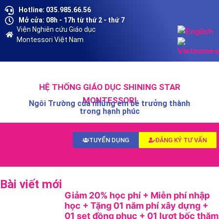
Hotline: 035.985.66.56
Mở cửa: 08h - 17h từ thứ 2 - thứ 7
Viện Nghiên cứu Giáo dục
Montessori Việt Nam
HỆ THỐNG GIÁO DỤC SHINING STAR
MONTESSORI
Ngôi Trường của những em bé trưởng thành
trong hạnh phúc
TUYỂN DỤNG
ĐĂNG KÝ TƯ VẤN
Bài viết mới
Giảm 20% học phí + Miễn phí nhập
học + Tặng 01 năm phí xây dựng +
01 set đồng phục + 01 lượt bốc thăm