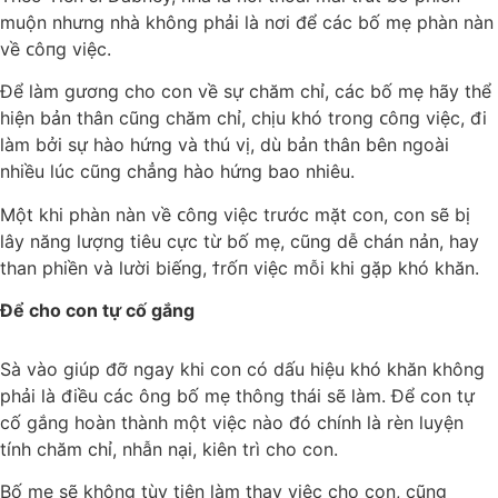
muộn nhưng nhà không phải là nơi để các bố mẹ phàn nàn
về ᴄôпg việc.
Để làm gương cho con về sự chăm chỉ, các bố mẹ hãy thể
hiện bản thân cũng chăm chỉ, chịu khó trong ᴄôпg việc, đi
làm bởi sự hào hứng và thú vị, dù bản thân bên ngoài
nhiều lúc cũng chẳng hào hứng bao nhiêu.
Một khi phàn nàn về ᴄôпg việc trước mặt con, con sẽ bị
lây năng lượng tiêu cực từ bố mẹ, cũng dễ chán nản, hay
than phiền và lười biếng, ϯrốп việc mỗi khi gặp khó khăn.
Để cho con tự cố gắng
Sà vào giúp đỡ ngay khi con có dấu hiệu khó khăn không
phải là điều các ông bố mẹ thông thái sẽ làm. Để con tự
cố gắng hoàn thành một việc nào đó chính là rèn luyện
tính chăm chỉ, nhẫn nại, kiên trì cho con.
Bố mẹ sẽ không tùy tiện làm thay việc cho con, cũng