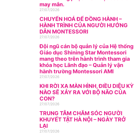
may mắn.
27/07/2026
CHUYỂN HOÁ ĐỂ ĐỒNG HÀNH –
HÀNH TRÌNH CỦA NGƯỜI HƯỚNG
DẪN MONTESSORI
27/07/2026
Đội ngũ cán bộ quản lý của Hệ thống
Giáo dục Shining Star Montessori
mang theo trên hành trình tham gia
khóa học Lãnh đạo – Quản lý vận
hành trường Montessori AMI
27/07/2026
KHI RỜI XA MÀN HÌNH, ĐIỀU DIỆU KỲ
NÀO SẼ XẢY RA VỚI BỘ NÃO CỦA
CON?
27/07/2026
TRUNG TÂM CHĂM SÓC NGƯỜI
KHUYẾT TẬT HÀ NỘI – NGÀY TRỞ
LẠI
27/07/2026