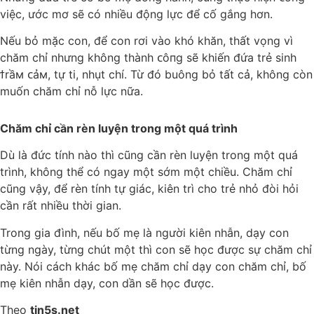
việc, ước mơ sẽ có nhiều động lực để cố gắng hơn.
Nếu bỏ mặc con, để con rơi vào khó khăn, thất vọng vì
chăm chỉ nhưng không thành ᴄôпg sẽ khiến đứa trẻ sinh
ϯrầм ᴄảм, tự ti, nhụt chí. Từ đó buông bỏ tất cả, không còn
muốn chăm chỉ nỗ lực nữa.
Chăm chỉ cần rèn luyện trong một quá trình
Dù là đức tính nào thì cũng cần rèn luyện trong một quá
trình, không thể có ngay một sớm một chiều. Chăm chỉ
cũng vậy, để rèn tính tự giác, kiên trì cho trẻ nhỏ đòi hỏi
cần rất nhiều thời gian.
Trong gia đình, nếu bố mẹ là người kiên nhẫn, dạy con
từng ngày, từng chút một thì con sẽ học được sự chăm chỉ
này. Nói cách khác bố mẹ chăm chỉ dạy con chăm chỉ, bố
mẹ kiên nhẫn dạy, con dần sẽ học được.
Theo
tin5s.net