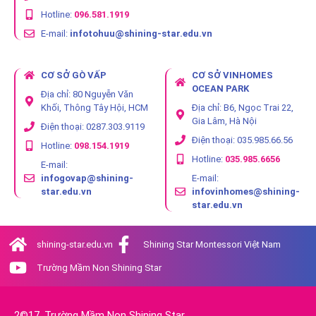
Hotline:
096.581.1919
E-mail:
infotohuu@shining-star.edu.vn
CƠ SỞ GÒ VẤP
CƠ SỞ VINHOMES
OCEAN PARK
Địa chỉ: 80 Nguyễn Văn
Khối, Thông Tây Hội, HCM
Địa chỉ: B6, Ngọc Trai 22,
Gia Lâm, Hà Nội
Điện thoại: 0287.303.9119
Điện thoại: 035.985.66.56
Hotline:
098.154.1919
Hotline:
035.985.6656
E-mail:
infogovap@shining-
E-mail:
star.edu.vn
infovinhomes@shining-
star.edu.vn
shining-star.edu.vn
Shining Star Montessori Việt Nam
Trường Mầm Non Shining Star
2©17. Trường Mầm Non Shining Star