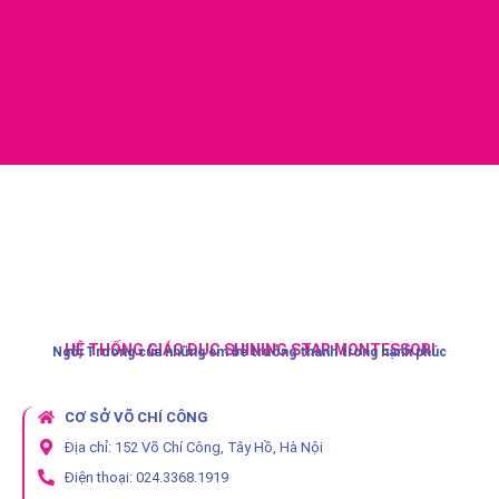
HỆ THỐNG GIÁO DỤC SHINING STAR MONTESSORI
Ngôi Trường của những em bé trưởng thành trong hạnh phúc
CƠ SỞ VÕ CHÍ CÔNG
Địa chỉ: 152 Võ Chí Công, Tây Hồ, Hà Nội
Điện thoại: 024.3368.1919