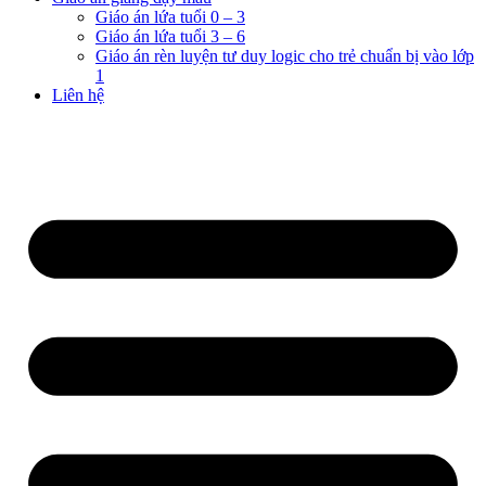
Giáo án lứa tuổi 0 – 3
Giáo án lứa tuổi 3 – 6
Giáo án rèn luyện tư duy logic cho trẻ chuẩn bị vào lớp
1
Liên hệ