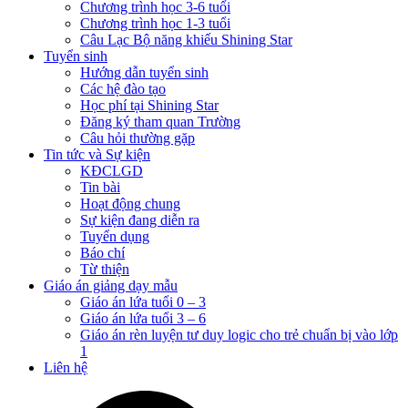
Chương trình học 3-6 tuổi
Chương trình học 1-3 tuổi
Câu Lạc Bộ năng khiếu Shining Star
Tuyển sinh
Hướng dẫn tuyển sinh
Các hệ đào tạo
Học phí tại Shining Star
Đăng ký tham quan Trường
Câu hỏi thường gặp
Tin tức và Sự kiện
KĐCLGD
Tin bài
Hoạt động chung
Sự kiện đang diễn ra
Tuyển dụng
Báo chí
Từ thiện
Giáo án giảng dạy mẫu
Giáo án lứa tuổi 0 – 3
Giáo án lứa tuổi 3 – 6
Giáo án rèn luyện tư duy logic cho trẻ chuẩn bị vào lớp
1
Liên hệ