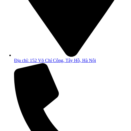
Địa chỉ: 152 Võ Chí Công, Tây Hồ, Hà Nội