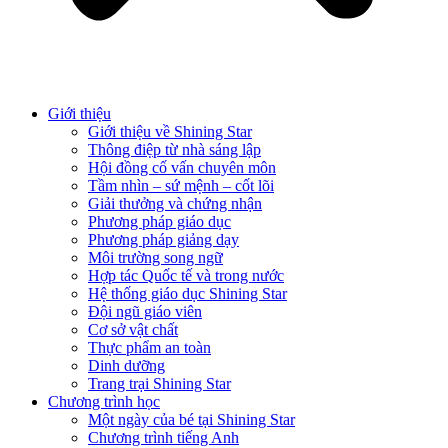
Giới thiệu
Giới thiệu về Shining Star
Thông điệp từ nhà sáng lập
Hội đồng cố vấn chuyên môn
Tầm nhìn – sứ mệnh – cốt lõi
Giải thưởng và chứng nhận
Phương pháp giáo dục
Phương pháp giảng dạy
Môi trường song ngữ
Hợp tác Quốc tế và trong nước
Hệ thống giáo dục Shining Star
Đội ngũ giáo viên
Cơ sở vật chất
Thực phẩm an toàn
Dinh dưỡng
Trang trại Shining Star
Chương trình học
Một ngày của bé tại Shining Star
Chương trình tiếng Anh