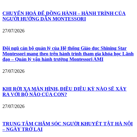
CHUYỂN HOÁ ĐỂ ĐỒNG HÀNH – HÀNH TRÌNH CỦA
NGƯỜI HƯỚNG DẪN MONTESSORI
27/07/2026
Đội ngũ cán bộ quản lý của Hệ thống Giáo dục Shining Star
Montessori mang theo trên hành trình tham gia khóa học Lãnh
đạo – Quản lý vận hành trường Montessori AMI
27/07/2026
KHI RỜI XA MÀN HÌNH, ĐIỀU DIỆU KỲ NÀO SẼ XẢY
RA VỚI BỘ NÃO CỦA CON?
27/07/2026
TRUNG TÂM CHĂM SÓC NGƯỜI KHUYẾT TẬT HÀ NỘI
– NGÀY TRỞ LẠI