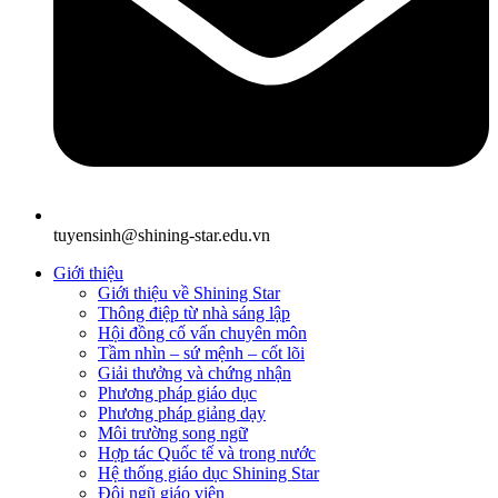
tuyensinh@shining-star.edu.vn
Giới thiệu
Giới thiệu về Shining Star
Thông điệp từ nhà sáng lập
Hội đồng cố vấn chuyên môn
Tầm nhìn – sứ mệnh – cốt lõi
Giải thưởng và chứng nhận
Phương pháp giáo dục
Phương pháp giảng dạy
Môi trường song ngữ
Hợp tác Quốc tế và trong nước
Hệ thống giáo dục Shining Star
Đội ngũ giáo viên