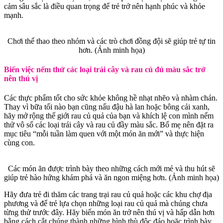
cảm sâu sắc là điều quan trọng để trẻ trở nên hạnh phúc và khỏe
mạnh.
Chơi thể thao theo nhóm và các trò chơi đồng đội sẽ giúp trẻ tự tin
hơn. (Ảnh minh họa)
Biến việc nếm thử các loại trái cây và rau củ đủ màu sắc trở
nên thú vị
Các thực phẩm tốt cho sức khỏe không hề nhạt nhẽo và nhàm chán.
Thay vì bữa tối nào bạn cũng nấu đậu hà lan hoặc bông cải xanh,
hãy mở rộng thế giới rau củ quả của bạn và khích lệ con mình nếm
thử vô số các loại trái cây và rau củ đầy màu sắc. Bố mẹ nên đặt ra
mục tiêu “mỗi tuần làm quen với một món ăn mới” và thực hiện
cùng con.
Các món ăn được trình bày theo những cách mới mẻ và thu hút sẽ
giúp trẻ hào hứng khám phá và ăn ngon miệng hơn. (Ảnh minh họa)
Hãy đưa trẻ đi thăm các trang trại rau củ quả hoặc các khu chợ địa
phương và để trẻ lựa chọn những loại rau củ quả mà chúng chưa
từng thử trước đây. Hãy biến món ăn trở nên thú vị và hấp dẫn hơn
bằng cách cắt chúng thành những hình thù độc đáo hoặc trình bày