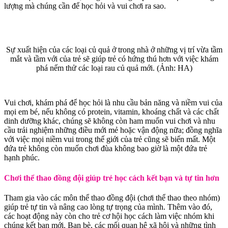
lượng mà chúng cần để học hỏi và vui chơi ra sao.
Sự xuất hiện của các loại củ quả ở trong nhà ở những vị trí vừa tầm
mắt và tầm với của trẻ sẽ giúp trẻ có hứng thú hơn với việc khám
phá nếm thử các loại rau củ quả mới. (Ảnh: HA)
Vui chơi, khám phá để học hỏi là nhu cầu bản năng và niềm vui của
mọi em bé, nếu không có protein, vitamin, khoáng chất và các chất
dinh dưỡng khác, chúng sẽ không còn ham muốn vui chơi và nhu
cầu trải nghiệm những điều mới mẻ hoặc vận động nữa; đồng nghĩa
với việc mọi niềm vui trong thế giới của trẻ cũng sẽ biến mất. Một
đứa trẻ không còn muốn chơi đùa không bao giờ là một đứa trẻ
hạnh phúc.
Chơi thể thao đồng đội giúp trẻ học cách kết bạn và tự tin hơn
Tham gia vào các môn thể thao đồng đội (chơi thể thao theo nhóm)
giúp trẻ tự tin và nâng cao lòng tự trọng của mình. Thêm vào đó,
các hoạt động này còn cho trẻ cơ hội học cách làm việc nhóm khi
chúng kết bạn mới. Bạn bè, các mối quan hệ xã hội và những tình