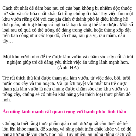
Cách tốt nhất để đảm bảo rau củ của bạn không bị nhiễm độc thuốc
trừ sâu và các hóa chất khác là trồng chúng ở nhà. Tuy việc làm một
khu vườn riêng đối với các gia đình ở thành phố là điều không hề
đơn giản, nhưng không có nghĩa là bạn không thể làm được. Một số
loại rau củ quả có thể trồng dễ dàng trong chậu hoặc thùng xốp đặt
trên ban công như các loại đỗ, cà chua, rau gia vị, rau mầm, dâu
tây…
Một khu vườn nhỏ để trẻ được làm vườn và chăm sóc cây cối là trải
nghiệm giúp trẻ dễ dàng yêu thích việc ăn uống lành mạnh hơn.
(Ảnh: HA)
Trẻ rất thích thú khi được tham gia làm vườn, từ việc đào, bới, tưới
nước cho cây và thu hoạch. Và lợi ích tuyệt vời nhất khi trẻ được
tham gia làm vườn là nếu chúng được chăm sóc cho khu vườn và
trồng cây, chúng sẽ có nhiều khả năng yêu thích loại thực phẩm đó
hơn.
Ăn uống lành mạnh rất quan trọng với hạnh phúc tinh thần
Chúng ta biết rằng thực phẩm giàu dinh dưỡng rất cần thiết để trẻ
lớn lên khỏe mạnh, để xương và răng phát triển chắc khỏe và có đủ
năng lượng để vui chơi, học hỏi. Tuy nhiên, ăn uống đúng cách với