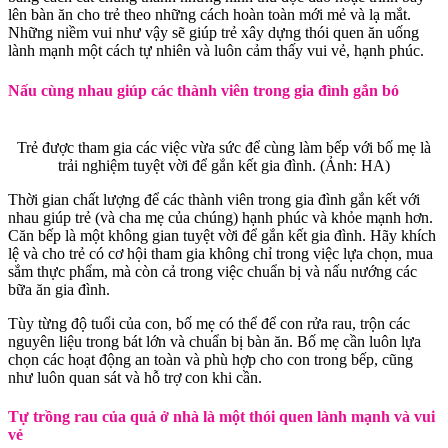
lên bàn ăn cho trẻ theo những cách hoàn toàn mới mẻ và lạ mắt.
Những niềm vui như vậy sẽ giúp trẻ xây dựng thói quen ăn uống
lành mạnh một cách tự nhiên và luôn cảm thấy vui vẻ, hạnh phúc.
Nấu cùng nhau giúp các thành viên trong gia đình gắn bó
Trẻ được tham gia các việc vừa sức để cùng làm bếp với bố mẹ là
trải nghiệm tuyệt vời để gắn kết gia đình. (Ảnh: HA)
Thời gian chất lượng để các thành viên trong gia đình gắn kết với
nhau giúp trẻ (và cha mẹ của chúng) hạnh phúc và khỏe mạnh hơn.
Căn bếp là một không gian tuyệt vời để gắn kết gia đình. Hãy khích
lệ và cho trẻ có cơ hội tham gia không chỉ trong việc lựa chọn, mua
sắm thực phẩm, mà còn cả trong việc chuẩn bị và nấu nướng các
bữa ăn gia đình.
Tùy từng độ tuổi của con, bố mẹ có thể để con rửa rau, trộn các
nguyên liệu trong bát lớn và chuẩn bị bàn ăn. Bố mẹ cần luôn lựa
chọn các hoạt động an toàn và phù hợp cho con trong bếp, cũng
như luôn quan sát và hỗ trợ con khi cần.
Tự trồng rau của quả ở nhà là một thói quen lành mạnh và vui
vẻ