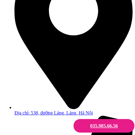
Địa chỉ: 538, đường Láng, Láng, Hà Nội
035.985.66.56