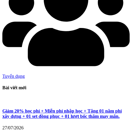
Tuyển dụng
Bài viết mới
Giảm 20% học phí + Miễn phí nhập học + Tặng 01 năm phí
xây dựng + 01 set đồng phục + 01 lượt bốc thăm may mắn.
27/07/2026