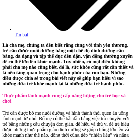
Tin bài
Là cha mẹ, chúng ta đều biết rằng cùng với tình yêu thương,
trẻ cần được nuôi dưỡng bằng một chế độ dinh dưỡng cân
bằng, đa dạng và tập thể dục đều đặn, vận động thường xuyên
để có thể lớn lên khỏe mạnh. Tuy nhiên, có một điều không
phải cha mẹ nào cũng biết, đó là, sức khỏe cũng rất cần thiết và
là nền tảng quan trọng cho hạnh phúc của con bạn. Những
điều được chia sẻ trong bài viết này sẽ giúp bạn hiểu vì sao
những đứa trẻ khỏe mạnh lại là những đứa trẻ hạnh phúc.
Thực phẩm lành mạnh cung cấp năng lượng cho trẻ học và
chơi
Trẻ cần được bố mẹ nuôi dưỡng và hình thành thói quen ăn uống
lành mạnh từ nhỏ. Bố mẹ có thể bắt đầu bằng việc trò chuyện với
trẻ bằng những câu chuyện đơn giản, dễ hiểu và thú vị để trẻ hiểu
được những thực phẩm giàu dinh dưỡng sẽ giúp chúng lớn lên và
khỏe mạnh như thế nào, đồng thời cũng tiếp “nhiên liệu” và năng