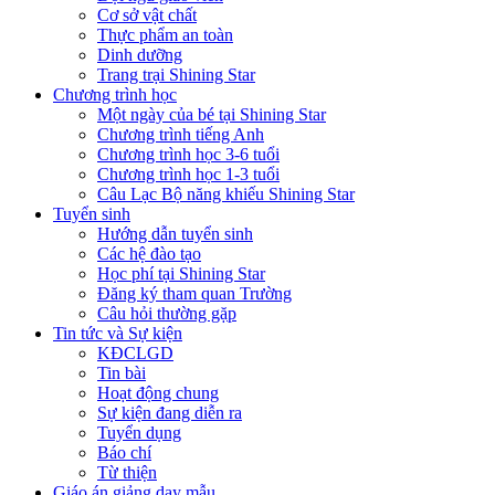
Cơ sở vật chất
Thực phẩm an toàn
Dinh dưỡng
Trang trại Shining Star
Chương trình học
Một ngày của bé tại Shining Star
Chương trình tiếng Anh
Chương trình học 3-6 tuổi
Chương trình học 1-3 tuổi
Câu Lạc Bộ năng khiếu Shining Star
Tuyển sinh
Hướng dẫn tuyển sinh
Các hệ đào tạo
Học phí tại Shining Star
Đăng ký tham quan Trường
Câu hỏi thường gặp
Tin tức và Sự kiện
KĐCLGD
Tin bài
Hoạt động chung
Sự kiện đang diễn ra
Tuyển dụng
Báo chí
Từ thiện
Giáo án giảng dạy mẫu