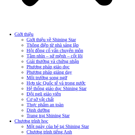
Giới thiệu
Giới thiệu về Shining Star
Thông điệp từ nhà sáng lập
Hội đồng cố vấn chuyên môn
Tầm nhìn – sứ mệnh – cốt lõi
Giải thưởng và chứng nhận
Phương pháp giáo dục
Phương pháp giảng dạy
Môi trường song ngữ
Hợp tác Quốc tế và trong nước
Hệ thống giáo dục Shining Star
Đội ngũ giáo viên
Cơ sở vật chất
Thực phẩm an toàn
Dinh dưỡng
Trang trại Shining Star
Chương trình học
Một ngày của bé tại Shining Star
Chương trình tiếng Anh