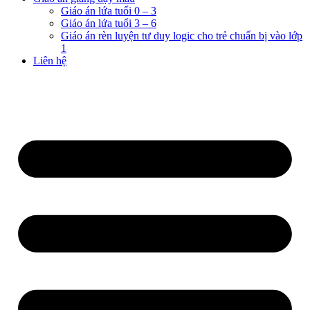
Giáo án lứa tuổi 0 – 3
Giáo án lứa tuổi 3 – 6
Giáo án rèn luyện tư duy logic cho trẻ chuẩn bị vào lớp
1
Liên hệ