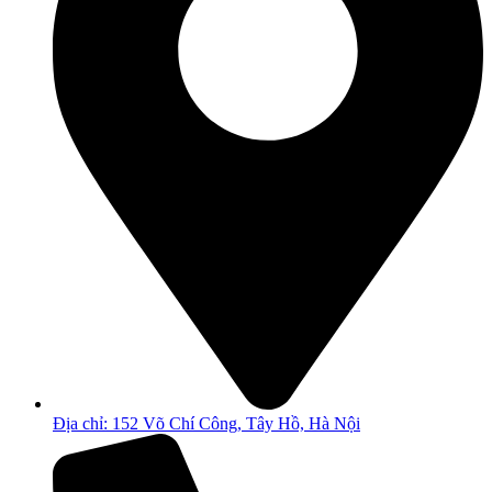
Địa chỉ: 152 Võ Chí Công, Tây Hồ, Hà Nội