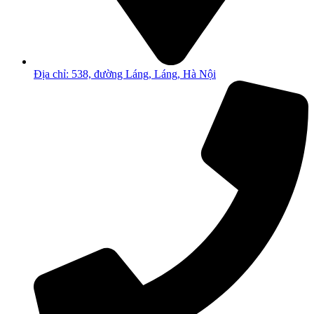
Địa chỉ: 538, đường Láng, Láng, Hà Nội