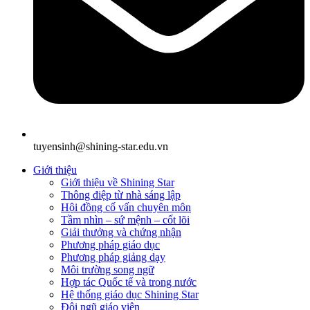
tuyensinh@shining-star.edu.vn
Giới thiệu
Giới thiệu về Shining Star
Thông điệp từ nhà sáng lập
Hội đồng cố vấn chuyên môn
Tầm nhìn – sứ mệnh – cốt lõi
Giải thưởng và chứng nhận
Phương pháp giáo dục
Phương pháp giảng dạy
Môi trường song ngữ
Hợp tác Quốc tế và trong nước
Hệ thống giáo dục Shining Star
Đội ngũ giáo viên