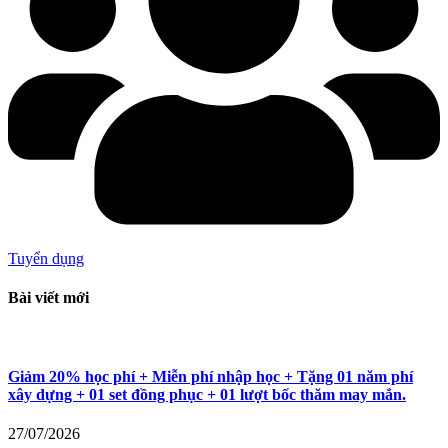
Tuyển dụng
Bài viết mới
Giảm 20% học phí + Miễn phí nhập học + Tặng 01 năm phí
xây dựng + 01 set đồng phục + 01 lượt bốc thăm may mắn.
27/07/2026