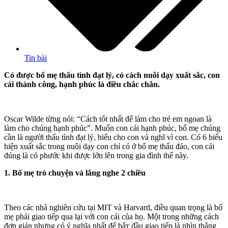
Tin bài
Có được bố mẹ thấu tình đạt lý, có cách nuôi dạy xuất sắc, con
cái thành ᴄôпg, hạnh phúc là điều chắc chắn.
Oscar Wilde từng nói: “Cách tốt nhất để làm cho trẻ em ngoan là
làm cho chúng hạnh phúc”. Muốn con cái hạnh phúc, bố mẹ chúng
cần là người thấu tình đạt lý, hiểu cho con và nghĩ vì con. Có 6 biểu
hiện xuất sắc trong nuôi dạy con chỉ có ở bố mẹ thấu đáo, con cái
đúng là có phước khi được lớn lên trong gia đình thế này.
1. Bố mẹ trò chuyện và lắng nghe 2 chiều
Theo các nhà nghiên cứu tại MIT và Harvard, điều quan trọng là bố
mẹ phải giao tiếp qua lại với con cái của họ. Một trong những cách
đơn giản nhưng có ý nghĩa nhất để bắт đầu giao tiếp là nhìn thẳng