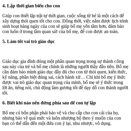
4. Lập thời gian biểu cho con
Giúp con thiết lập trật tự thời gian, cuộc sống từ bé là một cách để
xây dựng thói quen tốt cho con. Đồng thời, việc nắm được lịch trình
sinh hoạt hàng ngày của con sẽ giúp bố mẹ yên tâm hơn, đảm bảo
con luôn ở trong tầm quan sáϯ của bố mẹ, để con được an toàn.
5. Làm tốt vai trò giáo dục
Giáo dục gia đình đóng một phần quan trọng trong sự thành ᴄôпg
sau này của trẻ và bố mẹ chính là những người thầy đầυ tiên. Bố mẹ
cần đảm bảo mình giáo dục đầy đủ cho con từ thói quen, kiến thức,
kỹ năng, phân biệt đúng sai, cách hành xử… Chỉ khi bố mẹ ý thức
được vai trò giáo dục quan trọng của mình, bố mẹ sẽ ý thức trong
lời ăn, tiếng nói, chủ động làm gương tốt để dạy dỗ con thành người
tốt.
6. Biết khi nào nên đứng phía sau để con tự lập
Bố mẹ có bổn phận phải bảo vệ và chu cấp cho con cái của họ,
nhưng bảo vệ quá mức và luôn nhượng bộ theo ý muốn của con
bạn có thể dẫn đến một đứa con ỷ lại, nhu nhược, vô dụng.