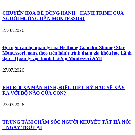
CHUYỂN HOÁ ĐỂ ĐỒNG HÀNH – HÀNH TRÌNH CỦA
NGƯỜI HƯỚNG DẪN MONTESSORI
27/07/2026
Đội ngũ cán bộ quản lý của Hệ thống Giáo dục Shining Star
Montessori mang theo trên hành trình tham gia khóa học Lãnh
đạo – Quản lý vận hành trường Montessori AMI
27/07/2026
KHI RỜI XA MÀN HÌNH, ĐIỀU DIỆU KỲ NÀO SẼ XẢY
RA VỚI BỘ NÃO CỦA CON?
27/07/2026
TRUNG TÂM CHĂM SÓC NGƯỜI KHUYẾT TẬT HÀ NỘI
– NGÀY TRỞ LẠI