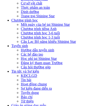
Cơ sở vật chất
Thực phẩm an toàn
Dinh dưỡng
Trang trại Shining Star
Chương trình học
Một ngày của bé tại Shining Star
Chương trình tiếng Anh
Chương trình học 3-6 tuổi
Chương trình học 1-3 tuổi
Câu Lạc Bộ năng khiếu Shining Star
Tuyển sinh
Hướng dẫn tuyển sinh
Các hệ đào tạo
Học phí tại Shining Star
Đăng ký tham quan Trường
Câu hỏi thường gặp
Tin tức và Sự kiện
KĐCLGD
Tin bài
Hoạt động chung
Sự kiện đang diễn ra
Tuyển dụng
Báo chí
Từ thiện
Giáo án giảng dạy mẫu