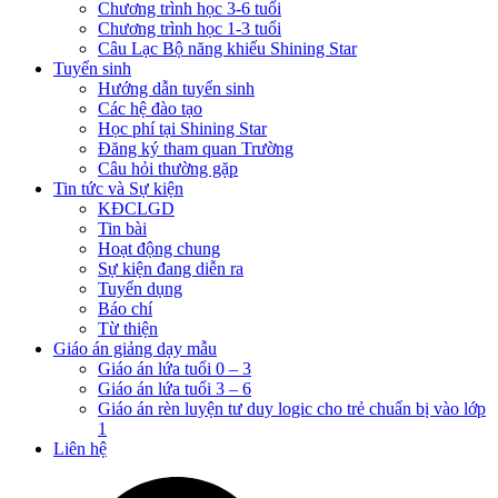
Chương trình học 3-6 tuổi
Chương trình học 1-3 tuổi
Câu Lạc Bộ năng khiếu Shining Star
Tuyển sinh
Hướng dẫn tuyển sinh
Các hệ đào tạo
Học phí tại Shining Star
Đăng ký tham quan Trường
Câu hỏi thường gặp
Tin tức và Sự kiện
KĐCLGD
Tin bài
Hoạt động chung
Sự kiện đang diễn ra
Tuyển dụng
Báo chí
Từ thiện
Giáo án giảng dạy mẫu
Giáo án lứa tuổi 0 – 3
Giáo án lứa tuổi 3 – 6
Giáo án rèn luyện tư duy logic cho trẻ chuẩn bị vào lớp
1
Liên hệ