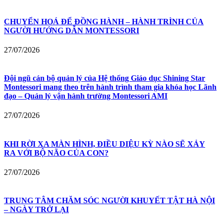
CHUYỂN HOÁ ĐỂ ĐỒNG HÀNH – HÀNH TRÌNH CỦA
NGƯỜI HƯỚNG DẪN MONTESSORI
27/07/2026
Đội ngũ cán bộ quản lý của Hệ thống Giáo dục Shining Star
Montessori mang theo trên hành trình tham gia khóa học Lãnh
đạo – Quản lý vận hành trường Montessori AMI
27/07/2026
KHI RỜI XA MÀN HÌNH, ĐIỀU DIỆU KỲ NÀO SẼ XẢY
RA VỚI BỘ NÃO CỦA CON?
27/07/2026
TRUNG TÂM CHĂM SÓC NGƯỜI KHUYẾT TẬT HÀ NỘI
– NGÀY TRỞ LẠI