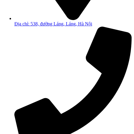
Địa chỉ: 538, đường Láng, Láng, Hà Nội