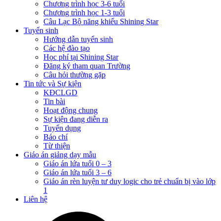
Chương trình học 3-6 tuổi
Chương trình học 1-3 tuổi
Câu Lạc Bộ năng khiếu Shining Star
Tuyển sinh
Hướng dẫn tuyển sinh
Các hệ đào tạo
Học phí tại Shining Star
Đăng ký tham quan Trường
Câu hỏi thường gặp
Tin tức và Sự kiện
KĐCLGD
Tin bài
Hoạt động chung
Sự kiện đang diễn ra
Tuyển dụng
Báo chí
Từ thiện
Giáo án giảng dạy mẫu
Giáo án lứa tuổi 0 – 3
Giáo án lứa tuổi 3 – 6
Giáo án rèn luyện tư duy logic cho trẻ chuẩn bị vào lớp
1
Liên hệ