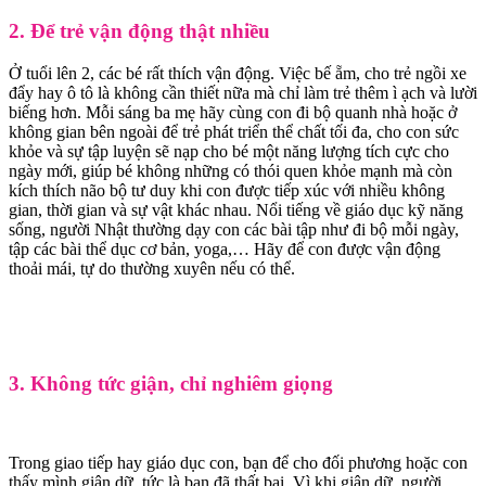
2. Để trẻ vận động thật nhiều
Ở tuổi lên 2, các bé rất thích vận động. Việc bế ẵm, cho trẻ ngồi xe
đẩy hay ô tô là không cần thiết nữa mà chỉ làm trẻ thêm ì ạch và lười
biếng hơn. Mỗi sáng ba mẹ hãy cùng con đi bộ quanh nhà hoặc ở
không gian bên ngoài để trẻ phát triển thể chất tối đa, cho con sức
khỏe và sự tập luyện sẽ nạp cho bé một năng lượng tích cực cho
ngày mới, giúp bé không những có thói quen khỏe mạnh mà còn
kích thích não bộ tư duy khi con được tiếp xúc với nhiều không
gian, thời gian và sự vật khác nhau. Nổi tiếng về giáo dục kỹ năng
sống, người Nhật thường dạy con các bài tập như đi bộ mỗi ngày,
tập các bài thể dục cơ bản, yoga,… Hãy để con được vận động
thoải mái, tự do thường xuyên nếu có thể.
3. Không tức giận, chỉ nghiêm giọng
Trong giao tiếp hay giáo dục con, bạn để cho đối phương hoặc con
thấy mình giận dữ, tức là bạn đã thất bại. Vì khi giận dữ, người