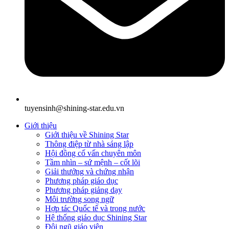
tuyensinh@shining-star.edu.vn
Giới thiệu
Giới thiệu về Shining Star
Thông điệp từ nhà sáng lập
Hội đồng cố vấn chuyên môn
Tầm nhìn – sứ mệnh – cốt lõi
Giải thưởng và chứng nhận
Phương pháp giáo dục
Phương pháp giảng dạy
Môi trường song ngữ
Hợp tác Quốc tế và trong nước
Hệ thống giáo dục Shining Star
Đội ngũ giáo viên