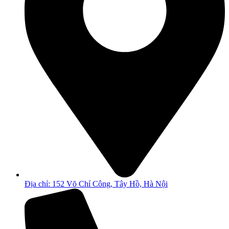
Địa chỉ: 152 Võ Chí Công, Tây Hồ, Hà Nội