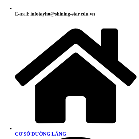
E-mail:
infotayho@shining-star.edu.vn
CƠ SỞ ĐƯỜNG LÁNG