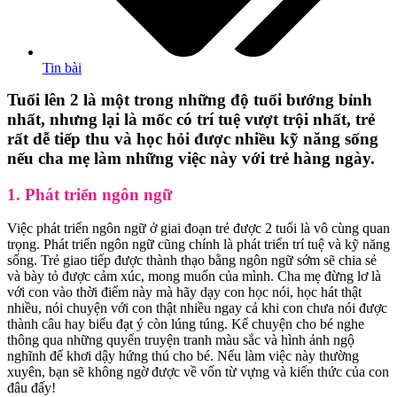
Tin bài
Tuổi lên 2 là một trong những độ tuổi bướng bỉnh
nhất, nhưng lại là mốc có trí tuệ vượt trội nhất, trẻ
rất dễ tiếp thu và học hỏi được nhiều kỹ năng sống
nếu cha mẹ làm những việc này với trẻ hàng ngày.
1. Phát triển ngôn ngữ
Việc phát triển ngôn ngữ ở giai đoạn trẻ được 2 tuổi là vô cùng quan
trọng. Phát triển ngôn ngữ cũng chính là phát triển trí tuệ và kỹ năng
sống. Trẻ giao tiếp được thành thạo bằng ngôn ngữ sớm sẽ chia sẻ
và bày tỏ được cảm xúc, mong muốn của mình. Cha mẹ đừng lơ là
với con vào thời điểm này mà hãy dạy con học nói, học hát thật
nhiều, nói chuyện với con thật nhiều ngay cả khi con chưa nói được
thành câu hay biểu đạt ý còn lúng túng. Kể chuyện cho bé nghe
thông qua những quyển truyện tranh màu sắc và hình ảnh ngộ
nghĩnh để khơi dậy hứng thú cho bé. Nếu làm việc này thường
xuyên, bạn sẽ không ngờ được về vốn từ vựng và kiến thức của con
đâu đấy!