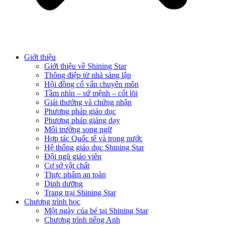
Giới thiệu
Giới thiệu về Shining Star
Thông điệp từ nhà sáng lập
Hội đồng cố vấn chuyên môn
Tầm nhìn – sứ mệnh – cốt lõi
Giải thưởng và chứng nhận
Phương pháp giáo dục
Phương pháp giảng dạy
Môi trường song ngữ
Hợp tác Quốc tế và trong nước
Hệ thống giáo dục Shining Star
Đội ngũ giáo viên
Cơ sở vật chất
Thực phẩm an toàn
Dinh dưỡng
Trang trại Shining Star
Chương trình học
Một ngày của bé tại Shining Star
Chương trình tiếng Anh