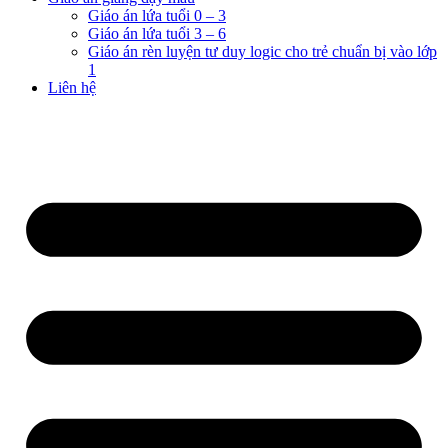
Giáo án lứa tuổi 0 – 3
Giáo án lứa tuổi 3 – 6
Giáo án rèn luyện tư duy logic cho trẻ chuẩn bị vào lớp
1
Liên hệ