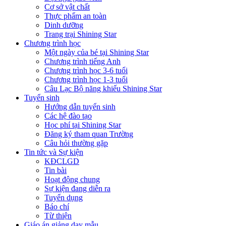
Cơ sở vật chất
Thực phẩm an toàn
Dinh dưỡng
Trang trại Shining Star
Chương trình học
Một ngày của bé tại Shining Star
Chương trình tiếng Anh
Chương trình học 3-6 tuổi
Chương trình học 1-3 tuổi
Câu Lạc Bộ năng khiếu Shining Star
Tuyển sinh
Hướng dẫn tuyển sinh
Các hệ đào tạo
Học phí tại Shining Star
Đăng ký tham quan Trường
Câu hỏi thường gặp
Tin tức và Sự kiện
KĐCLGD
Tin bài
Hoạt động chung
Sự kiện đang diễn ra
Tuyển dụng
Báo chí
Từ thiện
Giáo án giảng dạy mẫu