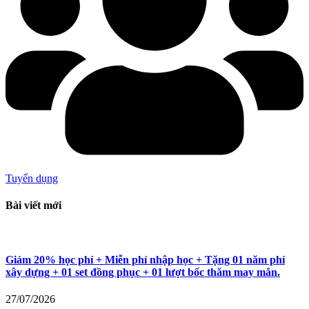
Tuyển dụng
Bài viết mới
Giảm 20% học phí + Miễn phí nhập học + Tặng 01 năm phí
xây dựng + 01 set đồng phục + 01 lượt bốc thăm may mắn.
27/07/2026