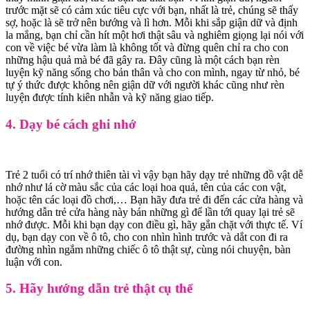
trước mặt sẽ có cảm xúc tiêu cực với bạn, nhất là trẻ, chúng sẽ thấy
sợ, hoặc là sẽ trở nên bướng và lì hơn. Mỗi khi sắp giận dữ và định
la mắng, bạn chỉ cần hít một hơi thật sâu và nghiêm giọng lại nói với
con về việc bé vừa làm là không tốt và đừng quên chỉ ra cho con
những hậu quả mà bé đã gây ra. Đây cũng là một cách bạn rèn
luyện kỹ năng sống cho bản thân và cho con mình, ngay từ nhỏ, bé
tự ý thức được không nên giận dữ với người khác cũng như rèn
luyện được tính kiên nhẫn và kỹ năng giao tiếp.
4. Dạy bé cách ghi nhớ
Trẻ 2 tuổi có trí nhớ thiên tài vì vậy bạn hãy dạy trẻ những đồ vật dễ
nhớ như lá cờ màu sắc của các loại hoa quả, tên của các con vật,
hoặc tên các loại đồ chơi,… Bạn hãy đưa trẻ đi đến các cửa hàng và
hướng dẫn trẻ cửa hàng này bán những gì để lần tới quay lại trẻ sẽ
nhớ được. Mỗi khi bạn dạy con điều gì, hãy gắn chặt với thực tế. Ví
dụ, bạn dạy con về ô tô, cho con nhìn hình trước và dắt con đi ra
đường nhìn ngắm những chiếc ô tô thật sự, cùng nói chuyện, bàn
luận với con.
5. Hãy hướng dẫn trẻ thật cụ thể