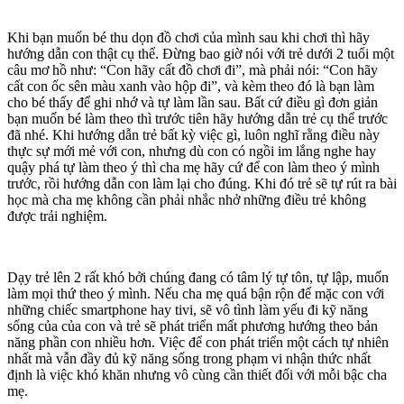
Khi bạn muốn bé thu dọn đồ chơi của mình sau khi chơi thì hãy
hướng dẫn con thật cụ thể. Đừng bao giờ nói với trẻ dưới 2 tuổi một
câu mơ hồ như: “Con hãy cất đồ chơi đi”, mà phải nói: “Con hãy
cất con ốc sên màu xanh vào hộp đi”, và kèm theo đó là bạn làm
cho bé thấy để ghi nhớ và tự làm lần sau. Bất cứ điều gì đơn giản
bạn muốn bé làm theo thì trước tiên hãy hướng dẫn trẻ cụ thể trước
đã nhé. Khi hướng dẫn trẻ bất kỳ việc gì, luôn nghĩ rằng điều này
thực sự mới mẻ với con, nhưng dù con có ngồi im lắng nghe hay
quậy phá tự làm theo ý thì cha mẹ hãy cứ để con làm theo ý mình
trước, rồi hướng dẫn con làm lại cho đúng. Khi đó trẻ sẽ tự rút ra bài
học mà cha mẹ không cần phải nhắc nhở những điều trẻ không
được trải nghiệm.
Dạy trẻ lên 2 rất khó bởi chúng đang có tâm lý tự tôn, tự lập, muốn
làm mọi thứ theo ý mình. Nếu cha mẹ quá bận rộn để mặc con với
những chiếc smartphone hay tivi, sẽ vô tình làm yếu đi kỹ năng
sống của của con và trẻ sẽ phát triển mất phương hướng theo bản
năng phần con nhiều hơn. Việc để con phát triển một cách tự nhiên
nhất mà vẫn đầy đủ kỹ năng sống trong phạm vi nhận thức nhất
định là việc khó khăn nhưng vô cùng cần thiết đối với mỗi bậc cha
mẹ.