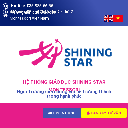
Hotline: 035.985.66.56
Mở cửa: 08h - 17h từ thứ 2 - thứ 7
Viện Nghiên cứu Giáo dục
Montessori Việt Nam
HỆ THỐNG GIÁO DỤC SHINING STAR
MONTESSORI
Ngôi Trường của những em bé trưởng thành
trong hạnh phúc
TUYỂN DỤNG
ĐĂNG KÝ TƯ VẤN