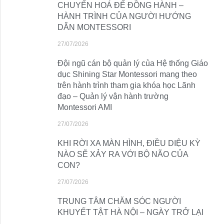
CHUYỂN HOÁ ĐỂ ĐỒNG HÀNH –
HÀNH TRÌNH CỦA NGƯỜI HƯỚNG
DẪN MONTESSORI
27/07/2026
Đội ngũ cán bộ quản lý của Hệ thống Giáo
dục Shining Star Montessori mang theo
trên hành trình tham gia khóa học Lãnh
đạo – Quản lý vận hành trường
Montessori AMI
27/07/2026
KHI RỜI XA MÀN HÌNH, ĐIỀU DIỆU KỲ
NÀO SẼ XẢY RA VỚI BỘ NÃO CỦA
CON?
27/07/2026
TRUNG TÂM CHĂM SÓC NGƯỜI
KHUYẾT TẬT HÀ NỘI – NGÀY TRỞ LẠI