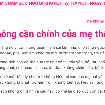
M CHĂM SÓC NGƯỜI KHUYẾT TẬT HÀ NỘI – NGÀY T
hông cần chỉnh của mẹ t
ặng nề vì có những quan niệm sai lầm như: cho rằng người l
 ngoãn, phải nghiêm khắc thì mới được trẻ tôn trọng, trẻ 
ng tích cho cơ thể của trẻ như đánh, cấu véo, đá, tát, nhố
ng chửi, chế nhạo, sỉ nhục, đe dọa, không chăm sóc, bỏ rơ
về mặt tâm lý như: trẻ không hiểu tại sao cha mẹ nói yêu q
sau không bị phạt, trở nên trơ lì không biết sợ, hiểu sai rằ
ách không ổn định và sau này, có thể lại giáo dục con cái 