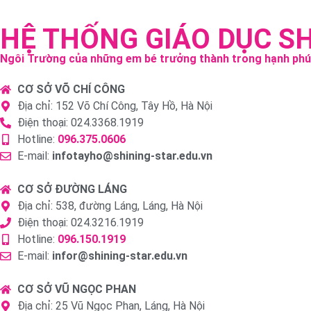
HỆ THỐNG GIÁO DỤC S
Ngôi Trường của những em bé trưởng thành trong hạnh ph
CƠ SỞ VÕ CHÍ CÔNG
Địa chỉ: 152 Võ Chí Công, Tây Hồ, Hà Nội
Điện thoại: 024.3368.1919
Hotline:
096.375.0606
E-mail:
infotayho@shining-star.edu.vn
CƠ SỞ ĐƯỜNG LÁNG
Địa chỉ: 538, đường Láng, Láng, Hà Nội
Điện thoại: 024.3216.1919
Hotline:
096.150.1919
E-mail:
infor@shining-star.edu.vn
CƠ SỞ VŨ NGỌC PHAN
Địa chỉ: 25 Vũ Ngọc Phan, Láng, Hà Nội