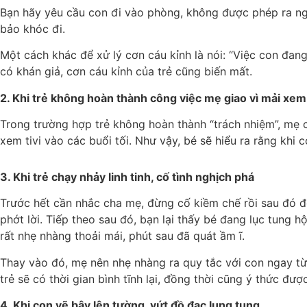
Bạn hãy yêu cầu con đi vào phòng, không được phép ra ngoà
bảo khóc đi.
Một cách khác để xử lý cơn cáu kỉnh là nói: “Việc con đan
có khán giả, cơn cáu kỉnh của trẻ cũng biến mất.
2. Khi trẻ không hoàn thành công việc mẹ giao vì mải xem 
Trong trường hợp trẻ không hoàn thành “trách nhiệm”, mẹ 
xem tivi vào các buổi tối. Như vậy, bé sẽ hiểu ra rằng kh
3. Khi trẻ chạy nhảy linh tinh, cố tình nghịch phá
Trước hết cần nhắc cha mẹ, đừng cố kiềm chế rồi sau đó đ
phớt lời. Tiếp theo sau đó, bạn lại thấy bé đang lục tung h
rất nhẹ nhàng thoải mái, phút sau đã quát ầm ĩ.
Thay vào đó, mẹ nên nhẹ nhàng ra quy tắc với con ngay từ
trẻ sẽ có thời gian bình tĩnh lại, đồng thời cũng ý thức đ
4. Khi con vẽ bậy lên tường, vứt đồ đạc lung tung