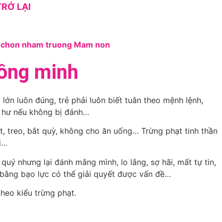
RỞ LẠI
hông minh
ớn luôn đúng, trẻ phải luôn biết tuân theo mệnh lệnh,
dễ hư nếu không bị đánh…
t, treo, bắt quỳ, không cho ăn uống… Trừng phạt tinh thần
i…
uý nhưng lại đánh mắng mình, lo lắng, sợ hãi, mất tự tin,
ng bằng bạo lực có thể giải quyết được vấn đề…
theo kiểu trừng phạt.