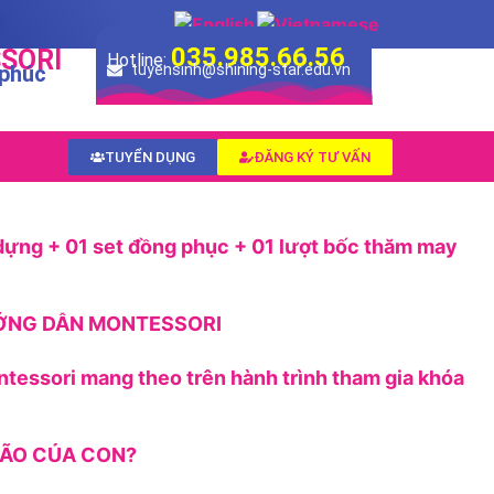
035.985.66.56
SORI
Hotline:
 phúc
tuyensinh@shining-star.edu.vn
TUYỂN DỤNG
ĐĂNG KÝ TƯ VẤN
dựng + 01 set đồng phục + 01 lượt bốc thăm may
ƯỚNG DẪN MONTESSORI
ntessori mang theo trên hành trình tham gia khóa
 NÃO CỦA CON?