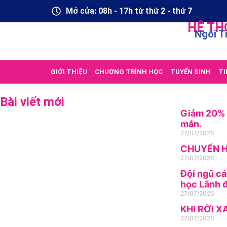
Mở cửa: 08h - 17h từ thứ 2 - thứ 7
HỆ TH
Ngôi T
GIỚI THIỆU
CHƯƠNG TRÌNH HỌC
TUYỂN SINH
TI
Bài viết mới
Giảm 20% h
mắn.
27/07/2026
CHUYỂN H
27/07/2026
Đội ngũ cá
học Lãnh đ
27/07/2026
KHI RỜI X
27/07/2026