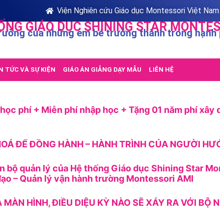
Viện Nghiên cứu Giáo dục Montessori Việt Nam
ỐNG GIÁO DỤC SHINING STAR MONTES
rường của những em bé trưởng thành trong hạnh
N TỨC VÀ SỰ KIỆN
GIÁO ÁN GIẢNG DẠY MẪU
LIÊN HỆ
ọc phí + Miễn phí nhập học + Tặng 01 năm phí xây 
OÁ ĐỂ ĐỒNG HÀNH – HÀNH TRÌNH CỦA NGƯỜI H
n bộ quản lý của Hệ thống Giáo dục Shining Star Mo
ạo – Quản lý vận hành trường Montessori AMI
A MÀN HÌNH, ĐIỀU DIỆU KỲ NÀO SẼ XẢY RA VỚI BỘ