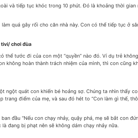
i và tiếp tục khóc trong 10 phút. Đó là khoảng thời gian r
g làm quá gây rối cho căn nhà này. Con có thể tiếp tục ở s
tivi/ chơi đùa
có thể tước đi của con một “quyền” nào đó. Ví dụ trẻ khôn
i con không hoàn thành trách nhiệm của mình, thì con cũng 
ột ngột quát con khiến bé hoảng sợ. Chúng ta nhìn thấy co
ộp trang điểm của mẹ, và sau đó hét to “Con làm gì thế, thô
 ban đầu “Nếu con chạy nhảy, quậy phá, mẹ sẽ bắt con đứn
ược là đang bị phạt nên sẽ không dám chạy nhảy nữa.