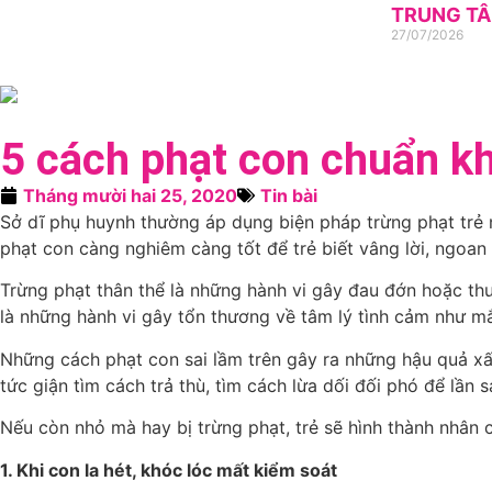
TRUNG TÂ
27/07/2026
5 cách phạt con chuẩn k
Tháng mười hai 25, 2020
Tin bài
Sở dĩ phụ huynh thường áp dụng biện pháp trừng phạt trẻ n
phạt con càng nghiêm càng tốt để trẻ biết vâng lời, ngoan
Trừng phạt thân thể là những hành vi gây đau đớn hoặc thươ
là những hành vi gây tổn thương về tâm lý tình cảm như mắ
Những cách phạt con sai lầm trên gây ra những hậu quả xấu 
tức giận tìm cách trả thù, tìm cách lừa dối đối phó để lần 
Nếu còn nhỏ mà hay bị trừng phạt, trẻ sẽ hình thành nhân c
1. Khi con la hét, khóc lóc mất kiểm soát