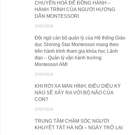
CHUYỂN HOÁ ĐỂ ĐỒNG HÀNH –
HÀNH TRÌNH CỦA NGƯỜI HƯỚNG
DẪN MONTESSORI
27/07/2026
Đội ngũ cán bộ quản lý của Hệ thống Giáo
dục Shining Star Montessori mang theo
trên hành trình tham gia khóa học Lãnh
đạo – Quản lý vận hành trường
Montessori AMI
27/07/2026
KHI RỜI XA MÀN HÌNH, ĐIỀU DIỆU KỲ
NÀO SẼ XẢY RA VỚI BỘ NÃO CỦA
CON?
27/07/2026
TRUNG TÂM CHĂM SÓC NGƯỜI
KHUYẾT TẬT HÀ NỘI – NGÀY TRỞ LẠI