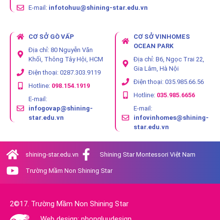
E-mail:
infotohuu@shining-star.edu.vn
CƠ SỞ GÒ VẤP
CƠ SỞ VINHOMES
OCEAN PARK
Địa chỉ: 80 Nguyễn Văn
Khối, Thông Tây Hội, HCM
Địa chỉ: B6, Ngọc Trai 22,
Gia Lâm, Hà Nội
Điện thoại: 0287.303.9119
Điện thoại: 035.985.66.56
Hotline:
098.154.1919
Hotline:
035.985.6656
E-mail:
infogovap@shining-
E-mail:
star.edu.vn
infovinhomes@shining-
star.edu.vn
shining-star.edu.vn
Shining Star Montessori Việt Nam
Trường Mầm Non Shining Star
2©17. Trường Mầm Non Shining Star
Web design: phongluudesign