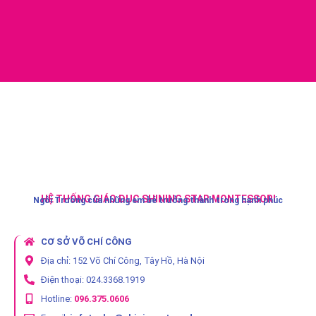
HỆ THỐNG GIÁO DỤC SHINING STAR MONTESSORI
Ngôi Trường của những em bé trưởng thành trong hạnh phúc
CƠ SỞ VÕ CHÍ CÔNG
Địa chỉ: 152 Võ Chí Công, Tây Hồ, Hà Nội
Điện thoại: 024.3368.1919
Hotline:
096.375.0606