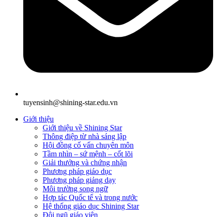
tuyensinh@shining-star.edu.vn
Giới thiệu
Giới thiệu về Shining Star
Thông điệp từ nhà sáng lập
Hội đồng cố vấn chuyên môn
Tầm nhìn – sứ mệnh – cốt lõi
Giải thưởng và chứng nhận
Phương pháp giáo dục
Phương pháp giảng dạy
Môi trường song ngữ
Hợp tác Quốc tế và trong nước
Hệ thống giáo dục Shining Star
Đội ngũ giáo viên