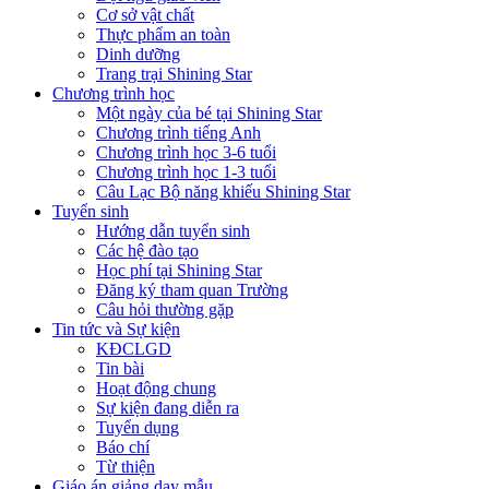
Cơ sở vật chất
Thực phẩm an toàn
Dinh dưỡng
Trang trại Shining Star
Chương trình học
Một ngày của bé tại Shining Star
Chương trình tiếng Anh
Chương trình học 3-6 tuổi
Chương trình học 1-3 tuổi
Câu Lạc Bộ năng khiếu Shining Star
Tuyển sinh
Hướng dẫn tuyển sinh
Các hệ đào tạo
Học phí tại Shining Star
Đăng ký tham quan Trường
Câu hỏi thường gặp
Tin tức và Sự kiện
KĐCLGD
Tin bài
Hoạt động chung
Sự kiện đang diễn ra
Tuyển dụng
Báo chí
Từ thiện
Giáo án giảng dạy mẫu