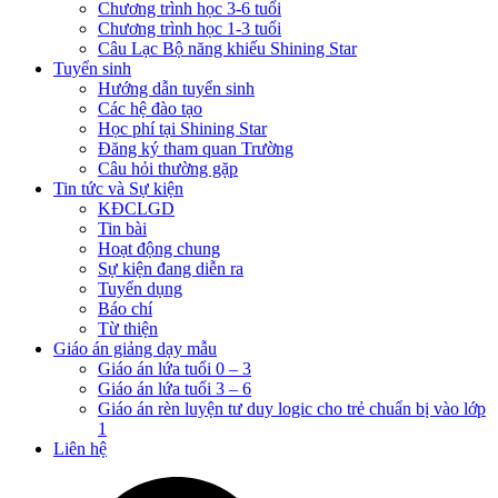
Chương trình học 3-6 tuổi
Chương trình học 1-3 tuổi
Câu Lạc Bộ năng khiếu Shining Star
Tuyển sinh
Hướng dẫn tuyển sinh
Các hệ đào tạo
Học phí tại Shining Star
Đăng ký tham quan Trường
Câu hỏi thường gặp
Tin tức và Sự kiện
KĐCLGD
Tin bài
Hoạt động chung
Sự kiện đang diễn ra
Tuyển dụng
Báo chí
Từ thiện
Giáo án giảng dạy mẫu
Giáo án lứa tuổi 0 – 3
Giáo án lứa tuổi 3 – 6
Giáo án rèn luyện tư duy logic cho trẻ chuẩn bị vào lớp
1
Liên hệ