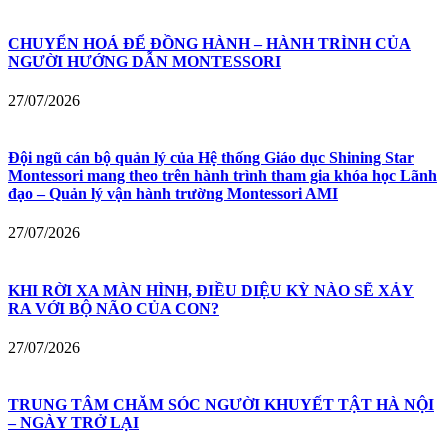
CHUYỂN HOÁ ĐỂ ĐỒNG HÀNH – HÀNH TRÌNH CỦA
NGƯỜI HƯỚNG DẪN MONTESSORI
27/07/2026
Đội ngũ cán bộ quản lý của Hệ thống Giáo dục Shining Star
Montessori mang theo trên hành trình tham gia khóa học Lãnh
đạo – Quản lý vận hành trường Montessori AMI
27/07/2026
KHI RỜI XA MÀN HÌNH, ĐIỀU DIỆU KỲ NÀO SẼ XẢY
RA VỚI BỘ NÃO CỦA CON?
27/07/2026
TRUNG TÂM CHĂM SÓC NGƯỜI KHUYẾT TẬT HÀ NỘI
– NGÀY TRỞ LẠI