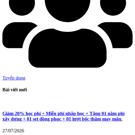
Tuyển dụng
Bài viết mới
Giảm 20% học phí + Miễn phí nhập học + Tặng 01 năm phí
xây dựng + 01 set đồng phục + 01 lượt bốc thăm may mắn.
27/07/2026