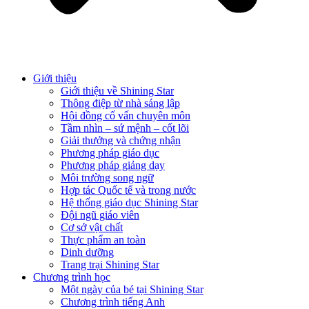
Giới thiệu
Giới thiệu về Shining Star
Thông điệp từ nhà sáng lập
Hội đồng cố vấn chuyên môn
Tầm nhìn – sứ mệnh – cốt lõi
Giải thưởng và chứng nhận
Phương pháp giáo dục
Phương pháp giảng dạy
Môi trường song ngữ
Hợp tác Quốc tế và trong nước
Hệ thống giáo dục Shining Star
Đội ngũ giáo viên
Cơ sở vật chất
Thực phẩm an toàn
Dinh dưỡng
Trang trại Shining Star
Chương trình học
Một ngày của bé tại Shining Star
Chương trình tiếng Anh