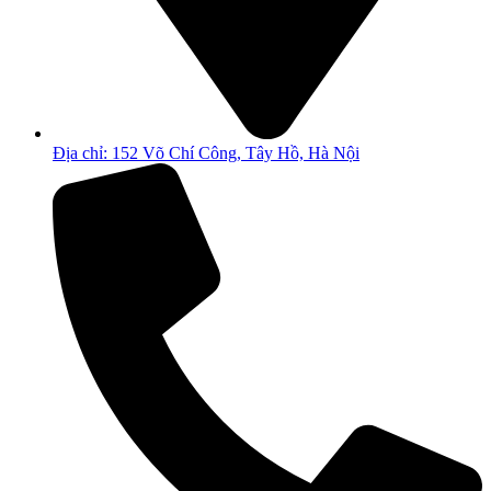
Địa chỉ: 152 Võ Chí Công, Tây Hồ, Hà Nội