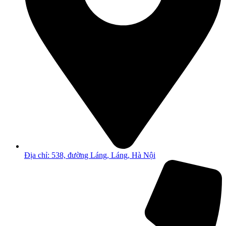
Địa chỉ: 538, đường Láng, Láng, Hà Nội