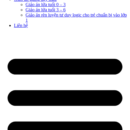
Giáo án lứa tuổi 0 – 3
Giáo án lứa tuổi 3 – 6
Giáo án rèn luyện tư duy logic cho trẻ chuẩn bị vào lớp
1
Liên hệ