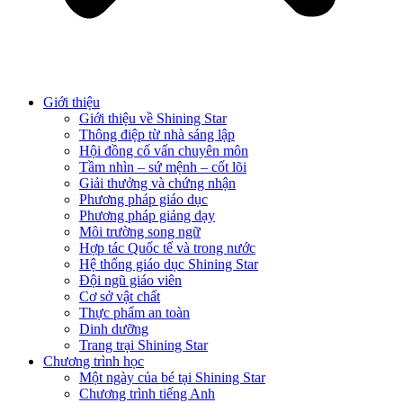
Giới thiệu
Giới thiệu về Shining Star
Thông điệp từ nhà sáng lập
Hội đồng cố vấn chuyên môn
Tầm nhìn – sứ mệnh – cốt lõi
Giải thưởng và chứng nhận
Phương pháp giáo dục
Phương pháp giảng dạy
Môi trường song ngữ
Hợp tác Quốc tế và trong nước
Hệ thống giáo dục Shining Star
Đội ngũ giáo viên
Cơ sở vật chất
Thực phẩm an toàn
Dinh dưỡng
Trang trại Shining Star
Chương trình học
Một ngày của bé tại Shining Star
Chương trình tiếng Anh