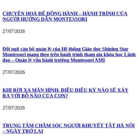
CHUYỂN HOÁ ĐỂ ĐỒNG HÀNH – HÀNH TRÌNH CỦA
NGƯỜI HƯỚNG DẪN MONTESSORI
27/07/2026
Đội ngũ cán bộ quản lý của Hệ thống Giáo dục Shining Star
Montessori mang theo trên hành trình tham gia khóa học Lãnh
đạo – Quản lý vận hành trường Montessori AMI
27/07/2026
KHI RỜI XA MÀN HÌNH, ĐIỀU DIỆU KỲ NÀO SẼ XẢY
RA VỚI BỘ NÃO CỦA CON?
27/07/2026
TRUNG TÂM CHĂM SÓC NGƯỜI KHUYẾT TẬT HÀ NỘI
– NGÀY TRỞ LẠI