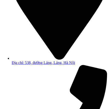
Địa chỉ: 538, đường Láng, Láng, Hà Nội