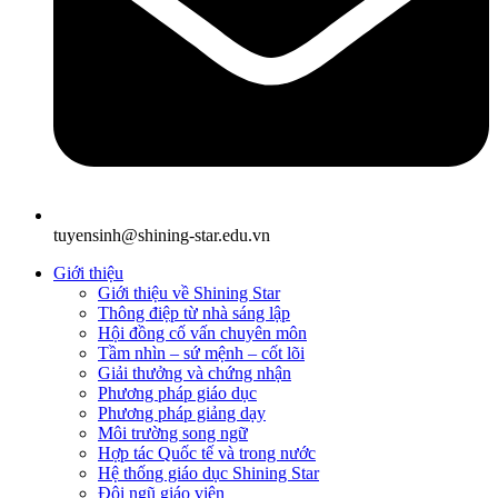
tuyensinh@shining-star.edu.vn
Giới thiệu
Giới thiệu về Shining Star
Thông điệp từ nhà sáng lập
Hội đồng cố vấn chuyên môn
Tầm nhìn – sứ mệnh – cốt lõi
Giải thưởng và chứng nhận
Phương pháp giáo dục
Phương pháp giảng dạy
Môi trường song ngữ
Hợp tác Quốc tế và trong nước
Hệ thống giáo dục Shining Star
Đội ngũ giáo viên