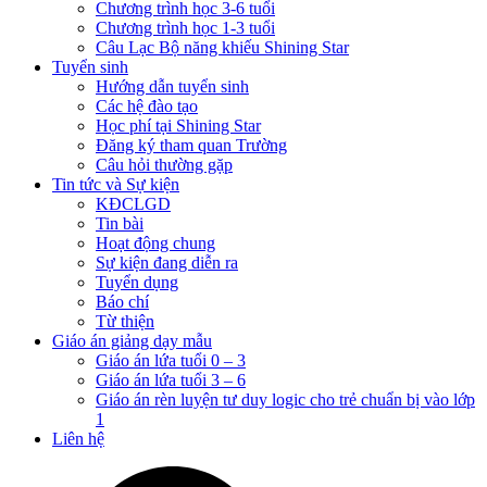
Chương trình học 3-6 tuổi
Chương trình học 1-3 tuổi
Câu Lạc Bộ năng khiếu Shining Star
Tuyển sinh
Hướng dẫn tuyển sinh
Các hệ đào tạo
Học phí tại Shining Star
Đăng ký tham quan Trường
Câu hỏi thường gặp
Tin tức và Sự kiện
KĐCLGD
Tin bài
Hoạt động chung
Sự kiện đang diễn ra
Tuyển dụng
Báo chí
Từ thiện
Giáo án giảng dạy mẫu
Giáo án lứa tuổi 0 – 3
Giáo án lứa tuổi 3 – 6
Giáo án rèn luyện tư duy logic cho trẻ chuẩn bị vào lớp
1
Liên hệ