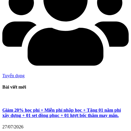
Tuyển dụng
Bài viết mới
Giảm 20% học phí + Miễn phí nhập học + Tặng 01 năm phí
xây dựng + 01 set đồng phục + 01 lượt bốc thăm may mắn.
27/07/2026