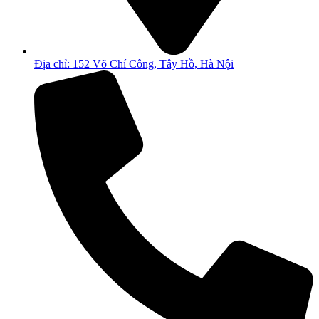
Địa chỉ: 152 Võ Chí Công, Tây Hồ, Hà Nội