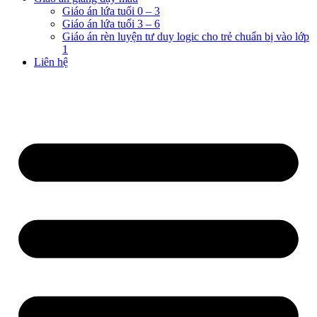
Giáo án lứa tuổi 0 – 3
Giáo án lứa tuổi 3 – 6
Giáo án rèn luyện tư duy logic cho trẻ chuẩn bị vào lớp
1
Liên hệ