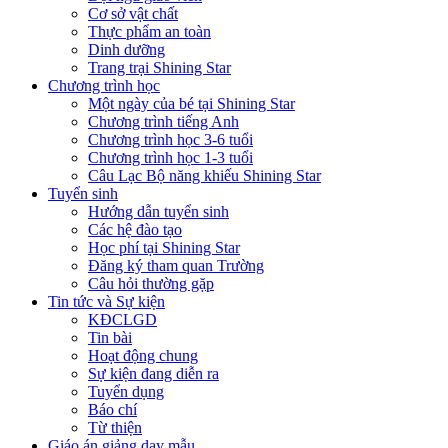
Cơ sở vật chất
Thực phẩm an toàn
Dinh dưỡng
Trang trại Shining Star
Chương trình học
Một ngày của bé tại Shining Star
Chương trình tiếng Anh
Chương trình học 3-6 tuổi
Chương trình học 1-3 tuổi
Câu Lạc Bộ năng khiếu Shining Star
Tuyển sinh
Hướng dẫn tuyển sinh
Các hệ đào tạo
Học phí tại Shining Star
Đăng ký tham quan Trường
Câu hỏi thường gặp
Tin tức và Sự kiện
KĐCLGD
Tin bài
Hoạt động chung
Sự kiện đang diễn ra
Tuyển dụng
Báo chí
Từ thiện
Giáo án giảng dạy mẫu