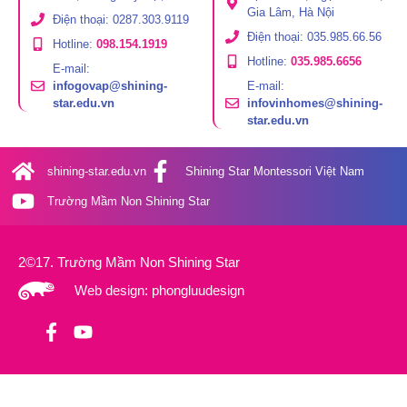
Gia Lâm, Hà Nội
Điện thoại: 0287.303.9119
Điện thoại: 035.985.66.56
Hotline:
098.154.1919
Hotline:
035.985.6656
E-mail:
infogovap@shining-
E-mail:
star.edu.vn
infovinhomes@shining-
star.edu.vn
shining-star.edu.vn
Shining Star Montessori Việt Nam
Trường Mầm Non Shining Star
2©17. Trường Mầm Non Shining Star
Web design: phongluudesign