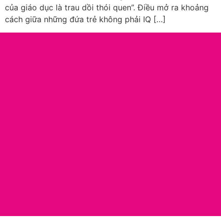
của giáo dục là trau dồi thói quen”. Điều mở ra khoảng
cách giữa những đứa trẻ không phải IQ […]