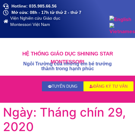
Hotline: 035.985.66.56
Mở cửa: 08h - 17h từ thứ 2 - thứ 7
Viện Nghiên cứu Giáo dục
Montessori Việt Nam
HỆ THỐNG GIÁO DỤC SHINING STAR
MONTESSORI
Ngôi Trường của những em bé trưởng
thành trong hạnh phúc
TUYỂN DỤNG
ĐĂNG KÝ TƯ VẤN
Ngày:
Tháng chín 29,
2020