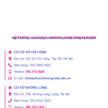
HỆ THỐNG GIÁO DỤC SHINING STAR MONTESSORI
Ngôi Trường của những em bé trưởng thành trong hạnh phúc
CƠ SỞ VÕ CHÍ CÔNG
Địa chỉ: 152 Võ Chí Công, Tây Hồ, Hà Nội
Điện thoại: 024.3368.1919
Hotline:
096.375.0606
E-mail:
infotayho@shining-star.edu.vn
CƠ SỞ ĐƯỜNG LÁNG
Địa chỉ: 538, đường Láng, Láng, Hà Nội
Điện thoại: 024.3216.1919
Hotline:
096.150.1919