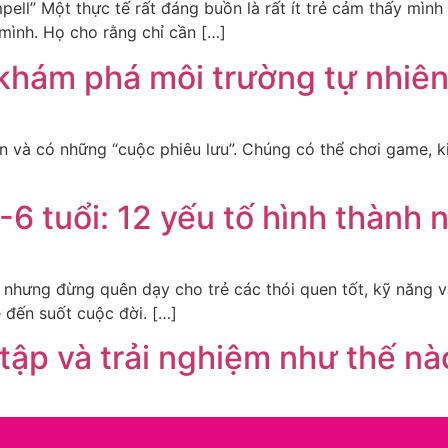
ll” Một thực tế rất đáng buồn là rất ít trẻ cảm thấy mìn
 mình. Họ cho rằng chỉ cần […]
i khám phá môi trường tự nhiê
n và có những “cuộc phiêu lưu”. Chúng có thể chơi game, ki
-6 tuổi: 12 yếu tố hình thành 
g nhưng đừng quên dạy cho trẻ các thói quen tốt, kỹ năng 
ẻ đến suốt cuộc đời. […]
 tập và trải nghiệm như thế nà