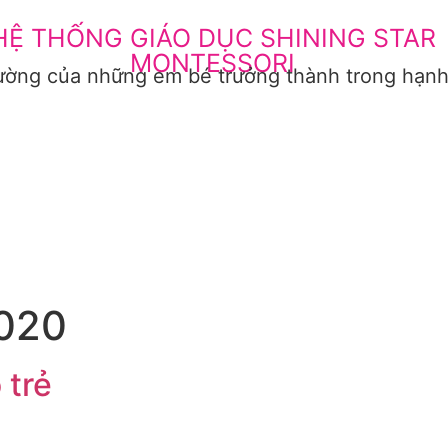
HỆ THỐNG GIÁO DỤC SHINING STAR
MONTESSORI
ường của những em bé trưởng thành trong hạn
IN TỨC VÀ SỰ KIỆN
GIÁO ÁN GIẢNG DẠY MẪU
LIÊN HỆ
2020
 trẻ