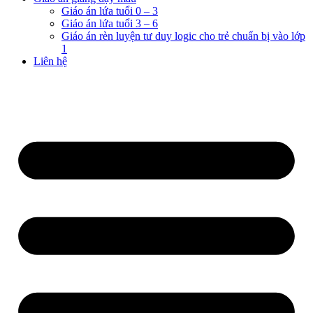
Giáo án lứa tuổi 0 – 3
Giáo án lứa tuổi 3 – 6
Giáo án rèn luyện tư duy logic cho trẻ chuẩn bị vào lớp
1
Liên hệ