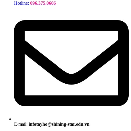
Hotline:
096.375.0606
E-mail:
infotayho@shining-star.edu.vn