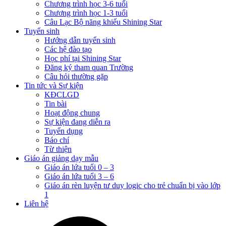
Chương trình học 3-6 tuổi
Chương trình học 1-3 tuổi
Câu Lạc Bộ năng khiếu Shining Star
Tuyển sinh
Hướng dẫn tuyển sinh
Các hệ đào tạo
Học phí tại Shining Star
Đăng ký tham quan Trường
Câu hỏi thường gặp
Tin tức và Sự kiện
KĐCLGD
Tin bài
Hoạt động chung
Sự kiện đang diễn ra
Tuyển dụng
Báo chí
Từ thiện
Giáo án giảng dạy mẫu
Giáo án lứa tuổi 0 – 3
Giáo án lứa tuổi 3 – 6
Giáo án rèn luyện tư duy logic cho trẻ chuẩn bị vào lớp
1
Liên hệ