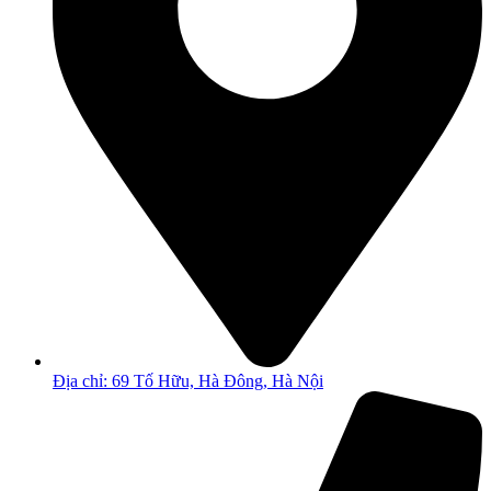
Địa chỉ: 69 Tố Hữu, Hà Đông, Hà Nội