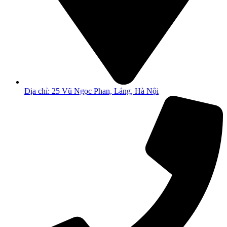
Địa chỉ: 25 Vũ Ngọc Phan, Láng, Hà Nội