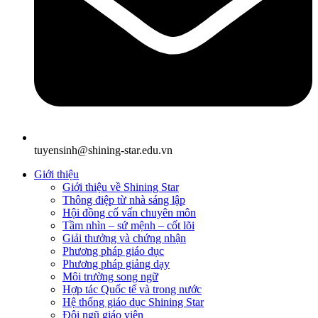
tuyensinh@shining-star.edu.vn
Giới thiệu
Giới thiệu về Shining Star
Thông điệp từ nhà sáng lập
Hội đồng cố vấn chuyên môn
Tầm nhìn – sứ mệnh – cốt lõi
Giải thưởng và chứng nhận
Phương pháp giáo dục
Phương pháp giảng dạy
Môi trường song ngữ
Hợp tác Quốc tế và trong nước
Hệ thống giáo dục Shining Star
Đội ngũ giáo viên