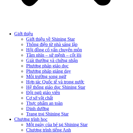
Giới thiệu
Giới thiệu về Shining Star
Thông điệp từ nhà sáng lập
Hội đồng cố vấn chuyên môn
Tầm nhìn – sứ mệnh – cốt lõi
Giải thưởng và chứng nhận
Phương pháp giáo dục
Phương pháp giảng dạy
Môi trường song ngữ
Hợp tác Quốc tế và trong nước
Hệ thống giáo dục Shining Star
Đội ngũ giáo viên
Cơ sở vật chất
Thực phẩm an toàn
Dinh dưỡng
Trang trại Shining Star
Chương trình học
Một ngày của bé tại Shining Star
Chương trình tiếng Anh