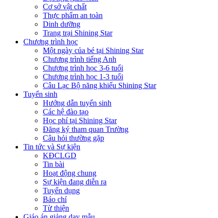
Cơ sở vật chất
Thực phẩm an toàn
Dinh dưỡng
Trang trại Shining Star
Chương trình học
Một ngày của bé tại Shining Star
Chương trình tiếng Anh
Chương trình học 3-6 tuổi
Chương trình học 1-3 tuổi
Câu Lạc Bộ năng khiếu Shining Star
Tuyển sinh
Hướng dẫn tuyển sinh
Các hệ đào tạo
Học phí tại Shining Star
Đăng ký tham quan Trường
Câu hỏi thường gặp
Tin tức và Sự kiện
KĐCLGD
Tin bài
Hoạt động chung
Sự kiện đang diễn ra
Tuyển dụng
Báo chí
Từ thiện
Giáo án giảng dạy mẫu