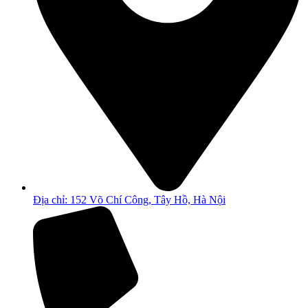
Địa chỉ: 152 Võ Chí Công, Tây Hồ, Hà Nội