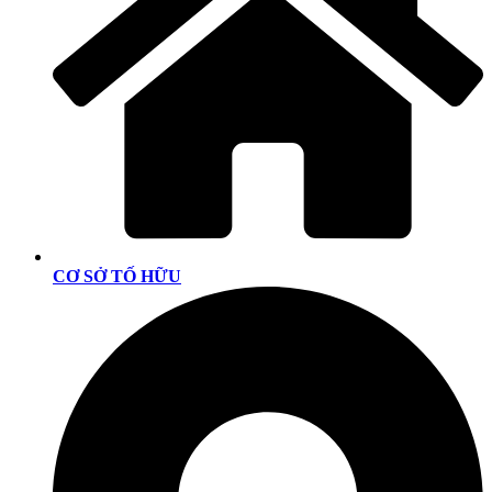
CƠ SỞ TỐ HỮU