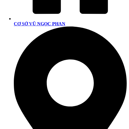
CƠ SỞ VŨ NGỌC PHAN