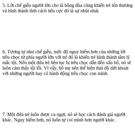
5. Lời chế giễu người lớn cho là bông đùa cũng khiến trẻ tổn thương
và hình thành tính cách tiêu cực đó là sự nhút nhát.
6. Tương tự như chế giễu, mức độ nguy hiểm hơn của những lời
trêu chọc từ phía người lớn với trẻ đó là khiến trẻ hình thành tâm lý
mắc tội. Nếu một đứa trẻ liên tục bị trêu chọc dẫn đến xấu hổ, nó sẽ
luôn cảm thấy tội lỗi. Vì vậy, bố mẹ nên thể hiện thái độ dứt khoát
với những người hay có hành động trêu chọc con mình.
7. Một đứa trẻ luôn được ca ngợi, nó sẽ học cách đánh giá người
khác. Nguy hiểm hơn, nó luôn tự coi mình hơn người khác.