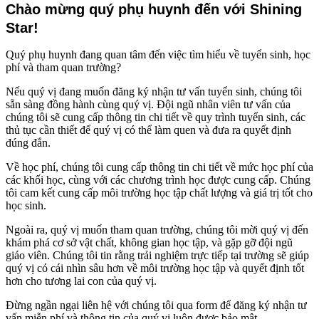
Chào mừng quý phụ huynh đến với Shining
Star!
Quý phụ huynh đang quan tâm đến việc tìm hiểu về tuyển sinh, học
phí và tham quan trường?
Nếu quý vị đang muốn đăng ký nhận tư vấn tuyển sinh, chúng tôi
sẵn sàng đồng hành cùng quý vị. Đội ngũ nhân viên tư vấn của
chúng tôi sẽ cung cấp thông tin chi tiết về quy trình tuyển sinh, các
thủ tục cần thiết để quý vị có thể làm quen và đưa ra quyết định
đúng đắn.
Về học phí, chúng tôi cung cấp thông tin chi tiết về mức học phí của
các khối học, cùng với các chương trình học được cung cấp. Chúng
tôi cam kết cung cấp môi trường học tập chất lượng và giá trị tốt cho
học sinh.
Ngoài ra, quý vị muốn tham quan trường, chúng tôi mời quý vị đến
khám phá cơ sở vật chất, không gian học tập, và gặp gỡ đội ngũ
giáo viên. Chúng tôi tin rằng trải nghiệm trực tiếp tại trường sẽ giúp
quý vị có cái nhìn sâu hơn về môi trường học tập và quyết định tốt
hơn cho tương lai con của quý vị.
Đừng ngần ngại liên hệ với chúng tôi qua form để đăng ký nhận tư
vấn miễn phí và thông tin của quý vị luôn được bảo mật.