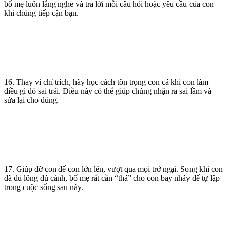
bố mẹ luôn lắng nghe và trả lời mỗi câu hỏi hoặc yêu cầu của con
khi chúng tiếp cận bạn.
16. Thay vì chỉ trích, hãy học cách tôn trọng con cả khi con làm
điều gì đó sai trái. Điều này có thể giúp chúng nhận ra sai lầm và
sửa lại cho đúng.
17. Giúp đỡ con để con lớn lên, vượt qua mọi trở ngại. Song khi con
đã đủ lông đủ cánh, bố mẹ rất cần “thả” cho con bay nhảy để tự lập
trong cuộc sống sau này.