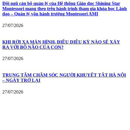
Đội ngũ cán bộ quản lý của Hệ thống Giáo dục Shining Star
Montessori mang theo trên hành trình tham gia khóa học Lãnh
đạo – Quản lý vận hành trường Montessori AMI
27/07/2026
KHI RỜI XA MÀN HÌNH, ĐIỀU DIỆU KỲ NÀO SẼ XẢY
RA VỚI BỘ NÃO CỦA CON?
27/07/2026
TRUNG TÂM CHĂM SÓC NGƯỜI KHUYẾT TẬT HÀ NỘI
– NGÀY TRỞ LẠI
27/07/2026