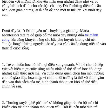
biết đến với những lời khuyên ngắn gọn nhưng đáng nhớ và vô
cùng hữu ích dành cho các bậc cha mẹ. Đó là những điều rất căn
bản, đơn giản nhưng lại là tiền đề cho một trí tuệ lớn khi nuôi dạy
con.
Dưới đây là 19 lời khuyên mà chuyên gia giáo dục Maria
Montessori đưa ra để giúp bố mẹ nuôi dạy những đứa
trẻ thành
công
. Bà cũng khuyên rằng các bậc phụ huynh không chỉ nên
“thuộc lòng” những nguyên tắc này mà còn cần áp dụng triệt để vào
thực tế cuộc sống.
1. Trẻ em luôn học hỏi từ mọi điều xung quanh. Vì thế cho trẻ tiếp
xúc với hiện thực cuộc sống nhiều nhất có thể để trẻ học hỏi được
những kiến thức mới mẻ. Và cũng đừng quên chọn lựa môi trường
cho trẻ giao tiếp, hòa nhập vì chính môi trường là thứ vô tình ngấm
dần vào tính cách của trẻ, hình thành thói quen khó có thể điều
chỉnh về sau.
2. Thường xuyên phê phán trẻ sẽ không giúp trẻ tiến bộ mà chỉ
khiến cho trẻ hình thành thói quen xấu. Bởi lẽ, nếu một đứa trẻ