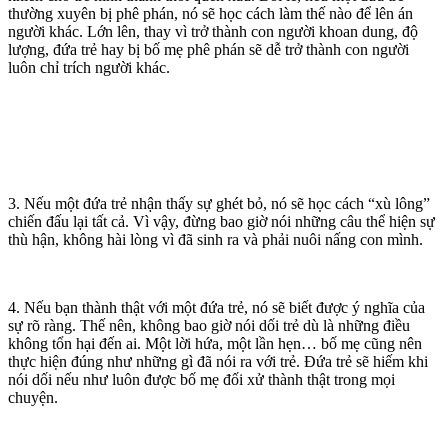
thường xuyên bị phê phán, nó sẽ học cách làm thế nào để lên án
người khác. Lớn lên, thay vì trở thành con người khoan dung, độ
lượng, đứa trẻ hay bị bố mẹ phê phán sẽ dễ trở thành con người
luôn chỉ trích người khác.
3. Nếu một đứa trẻ nhận thấy sự ghét bỏ, nó sẽ học cách “xù lông”
chiến đấu lại tất cả. Vì vậy, đừng bao giờ nói những câu thể hiện sự
thù hận, không hài lòng vì đã sinh ra và phải nuôi nấng con mình.
4. Nếu bạn thành thật với một đứa trẻ, nó sẽ biết được ý nghĩa của
sự rõ ràng. Thế nên, không bao giờ nói dối trẻ dù là những điều
không tổn hại đến ai. Một lời hứa, một lần hẹn… bố mẹ cũng nên
thực hiện đúng như những gì đã nói ra với trẻ. Đứa trẻ sẽ hiếm khi
nói dối nếu như luôn được bố mẹ đối xử thành thật trong mọi
chuyện.