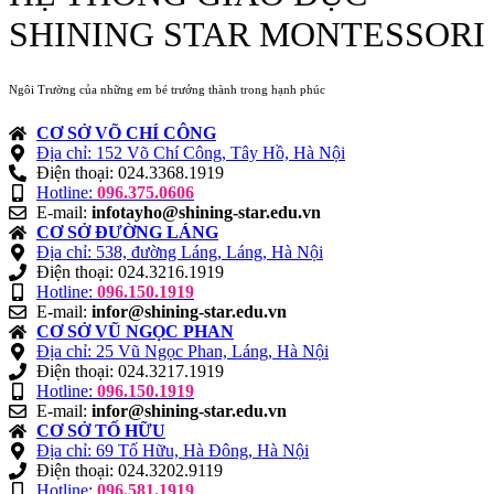
SHINING STAR MONTESSORI
Ngôi Trường của những em bé trưởng thành trong hạnh phúc
CƠ SỞ VÕ CHÍ CÔNG
Địa chỉ: 152 Võ Chí Công, Tây Hồ, Hà Nội
Điện thoại: 024.3368.1919
Hotline:
096.375.0606
E-mail:
infotayho@shining-star.edu.vn
CƠ SỞ ĐƯỜNG LÁNG
Địa chỉ: 538, đường Láng, Láng, Hà Nội
Điện thoại: 024.3216.1919
Hotline:
096.150.1919
E-mail:
infor@shining-star.edu.vn
CƠ SỞ VŨ NGỌC PHAN
Địa chỉ: 25 Vũ Ngọc Phan, Láng, Hà Nội
Điện thoại: 024.3217.1919
Hotline:
096.150.1919
E-mail:
infor@shining-star.edu.vn
CƠ SỞ TỐ HỮU
Địa chỉ: 69 Tố Hữu, Hà Đông, Hà Nội
Điện thoại: 024.3202.9119
Hotline:
096.581.1919