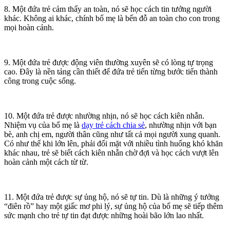
8. Một đứa trẻ cảm thấy an toàn, nó sẽ học cách tin tưởng người
khác. Không ai khác, chính bố mẹ là bến đỗ an toàn cho con trong
mọi hoàn cảnh.
9. Một đứa trẻ được động viên thường xuyên sẽ có lòng tự trọng
cao. Đây là nền tảng cần thiết để đứa trẻ tiến từng bước tiến thành
công trong cuộc sống.
10. Một đứa trẻ được nhường nhịn, nó sẽ học cách kiên nhẫn.
Nhiệm vụ của bố mẹ là
dạy trẻ cách chia sẻ
, nhường nhịn với bạn
bè, anh chị em, người thân cũng như tất cả mọi người xung quanh.
Có như thế khi lớn lên, phải đối mặt với nhiều tình huống khó khăn
khác nhau, trẻ sẽ biết cách kiên nhẫn chờ đợi và học cách vượt lên
hoàn cảnh một cách từ từ.
11. Một đứa trẻ được sự ủng hộ, nó sẽ tự tin. Dù là những ý tưởng
“điên rồ” hay một giấc mơ phi lý, sự ủng hộ của bố mẹ sẽ tiếp thêm
sức mạnh cho trẻ tự tin đạt được những hoài bão lớn lao nhất.