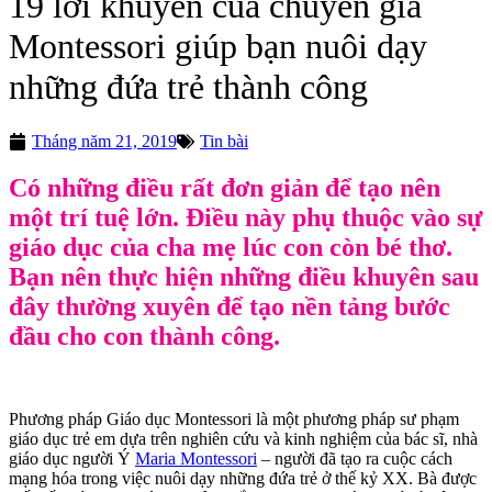
19 lời khuyên của chuyên gia
Montessori giúp bạn nuôi dạy
những đứa trẻ thành công
Tháng năm 21, 2019
Tin bài
Có những điều rất đơn giản để tạo nên
một trí tuệ lớn. Điều này phụ thuộc vào sự
giáo dục của cha mẹ lúc con còn bé thơ.
Bạn nên thực hiện những điều khuyên sau
đây thường xuyên để tạo nền tảng bước
đầu cho con thành công.
Phương pháp Giáo dục Montessori là một phương pháp sư phạm
giáo dục trẻ em dựa trên nghiên cứu và kinh nghiệm của bác sĩ, nhà
giáo dục người Ý
Maria Montessori
– người đã tạo ra cuộc cách
mạng hóa trong việc nuôi dạy những đứa trẻ ở thế kỷ XX. Bà được