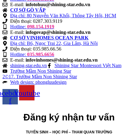
E-mail:
infotohuu@shining-star.edu.vn
CƠ SỞ GÒ VẤP
Địa chỉ: 80 Nguyễn Văn Khối, Thông Tây Hội, HCM
Điện thoại: 0287.303.9119
Hotline:
098.154.1919
E-mail:
infogovap@shining-star.edu.vn
CƠ SỞ VINHOMES OCEAN PARK
Địa chỉ: B6, Ngọc Trai 22, Gia Lâm, Hà Nội
Điện thoại: 035.985.66.56
Hotline:
035.985.6656
E-mail:
infovinhomes@shining-star.edu.vn
shining-star.edu.vn
Shining Star Montessori Việt Nam
Trường Mầm Non Shining Star
2©17. Trường Mầm Non Shining Star
Web design: phongluudesign
acebook-
Youtube
f
Đăng ký nhận tư vấn
TUYỂN SINH – HỌC PHÍ – THAM QUAN TRƯỜNG