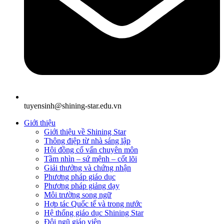
tuyensinh@shining-star.edu.vn
Giới thiệu
Giới thiệu về Shining Star
Thông điệp từ nhà sáng lập
Hội đồng cố vấn chuyên môn
Tầm nhìn – sứ mệnh – cốt lõi
Giải thưởng và chứng nhận
Phương pháp giáo dục
Phương pháp giảng dạy
Môi trường song ngữ
Hợp tác Quốc tế và trong nước
Hệ thống giáo dục Shining Star
Đội ngũ giáo viên