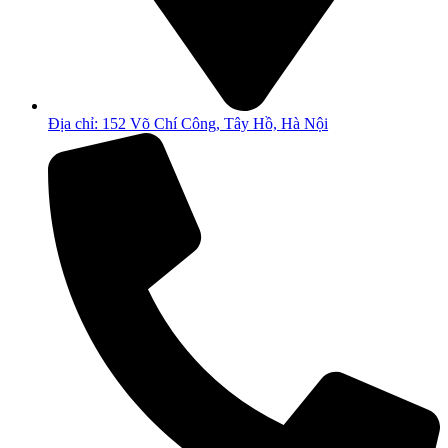
Địa chỉ: 152 Võ Chí Công, Tây Hồ, Hà Nội