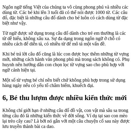
Ngôn ngữ tiếng Việt của chúng ta vô cùng phong phú và nhiều các
dùng từ. Các bé khi lên 3 tuổi đã có thể nói được 1000 từ. Các câu
đố, đặc biệt là những câu đố dành cho bé luôn có cách dùng từ đặc
biệt như vậy.
Từ ngữ được sử dụng trong câu đố dành cho trẻ em thường là các
từ dễ hiểu, không xâu xa. Sự đa dạng trong ngôn ngữ ở chỗ có
nhiều cách để diễn tả, có nhiều từ để mô tả một vấn đề.
Khi bé trả lời câu đố cũng là lúc con được học thêm những từ vựng
mới, những cách hành văn phong phú mà trong sách không có. Phụ
huynh nên hướng dẫn con chọn lọc từ vựng sao cho phù hợp với
ngữ cảnh hiện tại.
Một số từ vựng bé chỉ nên biết chứ không phù hợp trong sử dụng
hàng ngày nếu có yếu tố châm biếm, khuếch đại.
6, Bé thu lượm được nhiều kiến thức mới
Không chỉ giới hạn ở những câu đố đồ vật, con vật mà sâu sa trong
từng câu đó là những kiến thức về đời sống. Ví dụ tại sao con mèo
lại trèo cây cau? Là bởi nó gắn với một câu chuyện cổ sau này được
lưu truyền thành bài ca dao.