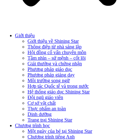
Giới thiệu
Giới thiệu về Shining Star
Thông điệp từ nhà sáng lập
Hội đồng cố vấn chuyên môn
Tầm nhìn – sứ mệnh – cốt lõi
Giải thưởng và chứng nhận
Phương pháp giáo dục
Phương pháp giảng dạy
Môi trường song ngữ
Hợp tác Quốc tế và trong nước
Hệ thống giáo dục Shining Star
Đội ngũ giáo viên
Cơ sở vật chất
Thực phẩm an toàn
Dinh dưỡng
Trang trại Shining Star
Chương trình học
Một ngày của bé tại Shining Star
Chương trình tiếng Anh