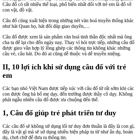
Câu đố có rất nhiều thể loại, phổ biến nhất đối với trẻ em là đố về
con vật, đồ vật.
Câu đố cũng xuất hiện trong những nét văn hoá truyền thống khác
như hát Quan họ, hát đối đáp giao duyên,…
Câu đố được xem là sản phẩm văn hoá tinh thần độc nhất mà ông
cha ta để lại cho đến ngày nay. Thay vì hỏi trực tiếp, những câu đố
được gieo vần hợp lý lồng ghép các thông tin không khác những
câu vè, câu hát. Do đó ai cũng dễ thuộc và dễ truyền miệng.
II, 10 lợi ích khi sử dụng câu đố với trẻ
em
Các bạn nhỏ Việt Nam được tiếp xúc với câu đố từ rất sớm khi các
con được ông bà bố mẹ dạy, đến trường được thầy cô dạy. Không
phải ngẫu nhiên câu đố được ưa chuộng đến thế.
1, Câu đố giúp trẻ phát triển tư duy
Các câu đố sẽ không sử dụng lối tư duy đơn thuần là đây là con gì,
đây là vật gì mà sẽ sử dụng nhiều biện pháp tu từ như ẩn dụ, hoán
dụ, chơi chữ để đưa ra thông tin.