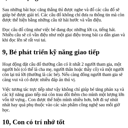
Sau những bài học căng thẳng thì được nghe và đố các câu đố sẽ
giúp bé được giải trí. Các câu đố không chỉ đưa ra thông tin mà còn
được thể hiện bằng những câu từ hài hước và vần điệu.
Đọc câu đố cũng như việc bé đang đọc những lời ca, tiếng hát.
Nhiều câu sẽ có vần điệu như một giai điệu trong bài ca dân gian và
khi đọc lên sẽ rất vui tai.
9, Bé phát triển kỹ năng giao tiếp
Hoạt động đặt câu đố thường cần có ít nhất 2 người tham gia, một
người hỏi (có thể là cha mẹ, người thân hoặc thầy cô) và một người
còn lại trả lời (thường là các bé). Nếu càng đông người tham gia sẽ
càng vui và có được nhiều đáp án thú vị.
Việc tương tác trực tiếp như vậy không chỉ giúp bé tăng phản xạ và
các kỹ năng giao tiếp mà còn trau dồi thêm cho mình một lượng lớn
vốn từ vựng.. Con được thể hiện mình nhiều hơn, bớt đi sự nhút
nhát hay quá phụ thuộc vào các sản phẩm công nghệ sau mỗi giờ
học.
10, Con có trí nhớ tốt