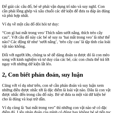
Để giải các câu đố, bé sẽ phải vận dụng trí não và suy nghĩ. Con
cần phải lồng ghép và xâu chuỗi các dữ kiện để đưa ra đáp án đúng
và phù hợp nhất.
Ví dụ về một câu đố đòi hỏi tư duy:
“Con gì hai mắt trong veo/ Thích nằm sưởi nắng, thích trèo cây
cau”. Với câu đố này các bé sẽ suy ra ‘hai mắt trong veo’ là như thế
nào? Các động từ như ‘sưởi nắng’, ‘trèo cây cau’ là tập tính của loài
vật nào không.
Đối với người lớn, chúng ta sẽ dễ dàng đoán ra được đó là con mèo
song với kinh nghiệm và tư duy của các bé, các con chưa thể trả lời
ngay với những dữ kiện lắt léo.
2, Con biết phán đoán, suy luận
Cũng với ví dụ như trên, con sẽ cần phán đoán và suy luận xem
những điều được nhắc tới là đặc điểm là loài vật nào. Đâu là con vật
được nhắc đến trong câu đố này. Bé sẽ đưa ra một vài dữ kiện bé
cho là đúng và loại trừ dần.
Ví dụ cùng là ‘hai mắt trong veo” thì những con vật nào sẽ có đặc
điểm đó. Liệu phán đoán của mình có đúng hay không bé sẽ tiếp tục