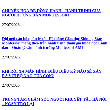
CHUYỂN HOÁ ĐỂ ĐỒNG HÀNH – HÀNH TRÌNH CỦA
NGƯỜI HƯỚNG DẪN MONTESSORI
27/07/2026
Đội ngũ cán bộ quản lý của Hệ thống Giáo dục Shining Star
Montessori mang theo trên hành trình tham gia khóa học Lãnh
đạo – Quản lý vận hành trường Montessori AMI
27/07/2026
KHI RỜI XA MÀN HÌNH, ĐIỀU DIỆU KỲ NÀO SẼ XẢY
RA VỚI BỘ NÃO CỦA CON?
27/07/2026
TRUNG TÂM CHĂM SÓC NGƯỜI KHUYẾT TẬT HÀ NỘI
– NGÀY TRỞ LẠI