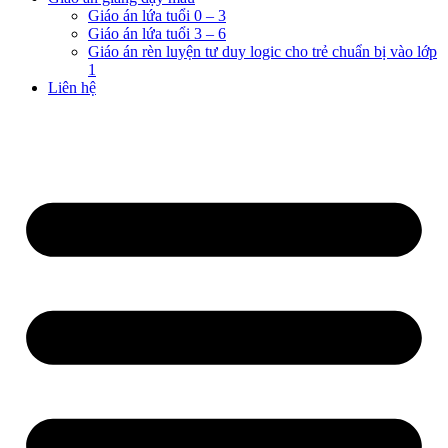
Giáo án lứa tuổi 0 – 3
Giáo án lứa tuổi 3 – 6
Giáo án rèn luyện tư duy logic cho trẻ chuẩn bị vào lớp
1
Liên hệ