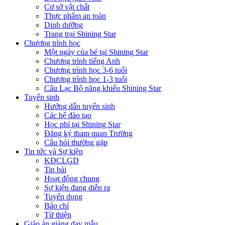
Cơ sở vật chất
Thực phẩm an toàn
Dinh dưỡng
Trang trại Shining Star
Chương trình học
Một ngày của bé tại Shining Star
Chương trình tiếng Anh
Chương trình học 3-6 tuổi
Chương trình học 1-3 tuổi
Câu Lạc Bộ năng khiếu Shining Star
Tuyển sinh
Hướng dẫn tuyển sinh
Các hệ đào tạo
Học phí tại Shining Star
Đăng ký tham quan Trường
Câu hỏi thường gặp
Tin tức và Sự kiện
KĐCLGD
Tin bài
Hoạt động chung
Sự kiện đang diễn ra
Tuyển dụng
Báo chí
Từ thiện
Giáo án giảng dạy mẫu