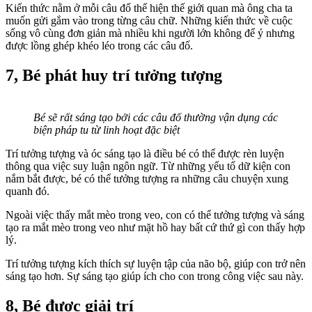
Kiến thức nằm ở mỗi câu đố thể hiện thế giới quan mà ông cha ta
muốn gửi gắm vào trong từng câu chữ. Những kiến thức về cuộc
sống vô cùng đơn giản mà nhiều khi người lớn không để ý nhưng
được lồng ghép khéo léo trong các câu đố.
7, Bé phát huy trí tưởng tượng
Bé sẽ rất sáng tạo bởi các câu đố thường vận dụng các
biện pháp tu từ linh hoạt đặc biệt
Trí tưởng tượng và óc sáng tạo là điều bé có thể được rèn luyện
thông qua việc suy luận ngôn ngữ. Từ những yếu tố dữ kiện con
nắm bắt được, bé có thể tưởng tượng ra những câu chuyện xung
quanh đó.
Ngoài việc thấy mắt mèo trong veo, con có thể tưởng tượng và sáng
tạo ra mắt mèo trong veo như mặt hồ hay bất cứ thứ gì con thấy hợp
lý.
Trí tưởng tượng kích thích sự luyện tập của não bộ, giúp con trở nên
sáng tạo hơn. Sự sáng tạo giúp ích cho con trong công việc sau này.
8, Bé được giải trí