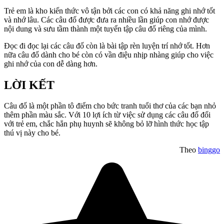
Trẻ em là kho kiến thức vô tận bởi các con có khả năng ghi nhớ tốt
và nhớ lâu. Các câu đố được đưa ra nhiều lần giúp con nhớ được
nội dung và sưu tầm thành một tuyển tập câu đố riêng của mình.
Đọc đi đọc lại các câu đố còn là bài tập rèn luyện trí nhớ tốt. Hơn
nữa câu đố dành cho bé còn có vần điệu nhịp nhàng giúp cho việc
ghi nhớ của con dễ dàng hơn.
LỜI KẾT
Câu đố là một phần tô điểm cho bức tranh tuổi thơ của các bạn nhỏ
thêm phần màu sắc. Với 10 lợi ích từ việc sử dụng các câu đố đối
với trẻ em, chắc hẳn phụ huynh sẽ không bỏ lỡ hình thức học tập
thú vị này cho bé.
Theo
binggo