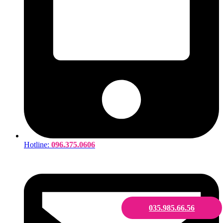
Hotline:
096.375.0606
035.985.66.56