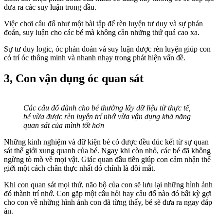
đưa ra các suy luận trong đầu.
Việc chơi câu đố như một bài tập để rèn luyện tư duy và sự phán
đoán, suy luận cho các bé mà không cần những thứ quá cao xa.
Sự tư duy logic, óc phán đoán và suy luận được rèn luyện giúp con
có trí óc thông minh và nhanh nhạy trong phát hiện vấn đề.
3, Con vận dụng óc quan sát
Các câu đố dành cho bé thường lấy dữ liệu từ thực tế,
bé vừa được rèn luyện trí nhớ vừa vận dụng khả năng
quan sát của mình tốt hơn
Những kinh nghiệm và dữ kiện bé có được đều đúc kết từ sự quan
sát thế giới xung quanh của bé. Ngay khi còn nhỏ, các bé đã không
ngừng tò mò về mọi vật. Giác quan đầu tiên giúp con cảm nhận thế
giới một cách chân thực nhất đó chính là đôi mắt.
Khi con quan sát mọi thứ, não bộ của con sẽ lưu lại những hình ảnh
đó thành trí nhớ. Con gặp một câu hỏi hay câu đố nào đó bất kỳ gợi
cho con về những hình ảnh con đã từng thấy, bé sẽ đưa ra ngay đáp
án.