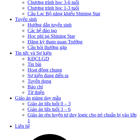
Chương trình học 3-6 tuổi
Chương trình học 1-3 tuổi
Câu Lạc Bộ năng khiếu Shining Star
Tuyển sinh
Hướng dẫn tuyển sinh
Các hệ đào tạo
Học phí tại Shining Star
Đăng ký tham quan Trường
Câu hỏi thường gặp
Tin tức và Sự kiện
KĐCLGD
Tin bài
Hoạt động chung
Sự kiện đang diễn ra
Tuyển dụng
Báo chí
Từ thiện
Giáo án giảng dạy mẫu
Giáo án lứa tuổi 0 – 3
Giáo án lứa tuổi 3 – 6
Giáo án rèn luyện tư duy logic cho trẻ chuẩn bị vào lớp
1
Liên hệ