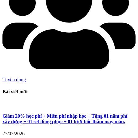
Tuyển dụng
Bài viết mới
Giảm 20% học phí + Miễn phí nhập học + Tặng 01 năm phí
xây dựng + 01 set đồng phục + 01 lượt bốc thăm may mắn.
27/07/2026