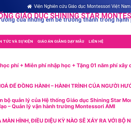
Viện Nghiên cứu Giáo dục Montessori Việt Nam
ỐNG GIÁO DỤC SHINING STAR MONTES
rường của những em bé trưởng thành trong hạnh
N TỨC VÀ SỰ KIỆN
GIÁO ÁN GIẢNG DẠY MẪU
LIÊN HỆ
ọc phí + Miễn phí nhập học + Tặng 01 năm phí xây 
OÁ ĐỂ ĐỒNG HÀNH – HÀNH TRÌNH CỦA NGƯỜI H
n bộ quản lý của Hệ thống Giáo dục Shining Star Mo
ạo – Quản lý vận hành trường Montessori AMI
A MÀN HÌNH, ĐIỀU DIỆU KỲ NÀO SẼ XẢY RA VỚI BỘ