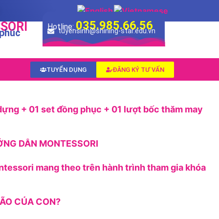
035.985.66.56
SORI
Hotline:
 phúc
tuyensinh@shining-star.edu.vn
TUYỂN DỤNG
ĐĂNG KÝ TƯ VẤN
dựng + 01 set đồng phục + 01 lượt bốc thăm may
ƯỚNG DẪN MONTESSORI
ntessori mang theo trên hành trình tham gia khóa
 NÃO CỦA CON?