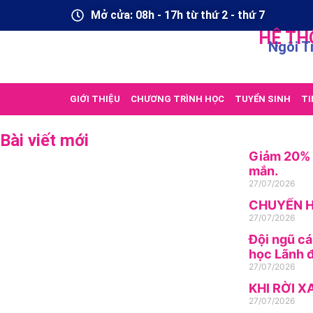
Mở cửa: 08h - 17h từ thứ 2 - thứ 7
HỆ TH
Ngôi T
GIỚI THIỆU
CHƯƠNG TRÌNH HỌC
TUYỂN SINH
TI
Bài viết mới
Giảm 20% h
mắn.
27/07/2026
CHUYỂN H
27/07/2026
Đội ngũ cá
học Lãnh đ
27/07/2026
KHI RỜI X
27/07/2026