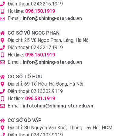
Điện thoại: 024.3216.1919
Hotline:
096.150.1919
E-mail:
infor@shining-star.edu.vn
CƠ SỞ VŨ NGỌC PHAN
Địa chỉ: 25 Vũ Ngọc Phan, Láng, Hà Nội
Điện thoại: 024.3217.1919
Hotline:
096.150.1919
E-mail:
infor@shining-star.edu.vn
CƠ SỞ TỐ HỮU
Địa chỉ: 69 Tố Hữu, Hà Đông, Hà Nội
Điện thoại: 024.3202.9119
Hotline:
096.581.1919
E-mail:
infotohuu@shining-star.edu.vn
CƠ SỞ GÒ VẤP
Địa chỉ: 80 Nguyễn Văn Khối, Thông Tây Hội, HCM
Điện thoại: 0287.303.9119