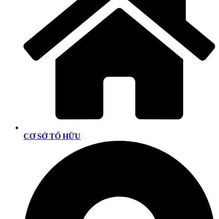
CƠ SỞ TỐ HỮU