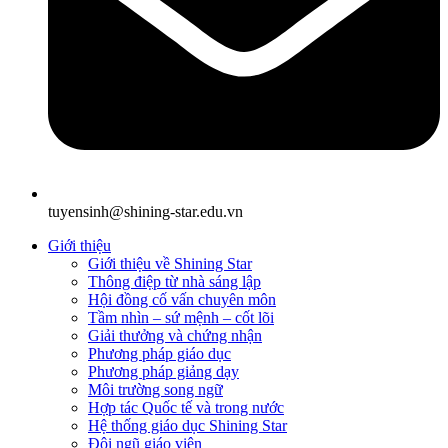
tuyensinh@shining-star.edu.vn
Giới thiệu
Giới thiệu về Shining Star
Thông điệp từ nhà sáng lập
Hội đồng cố vấn chuyên môn
Tầm nhìn – sứ mệnh – cốt lõi
Giải thưởng và chứng nhận
Phương pháp giáo dục
Phương pháp giảng dạy
Môi trường song ngữ
Hợp tác Quốc tế và trong nước
Hệ thống giáo dục Shining Star
Đội ngũ giáo viên