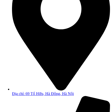
Địa chỉ: 69 Tố Hữu, Hà Đông, Hà Nội