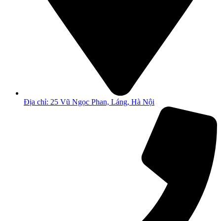
Địa chỉ: 25 Vũ Ngọc Phan, Láng, Hà Nội