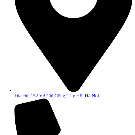
Địa chỉ: 152 Võ Chí Công, Tây Hồ, Hà Nội