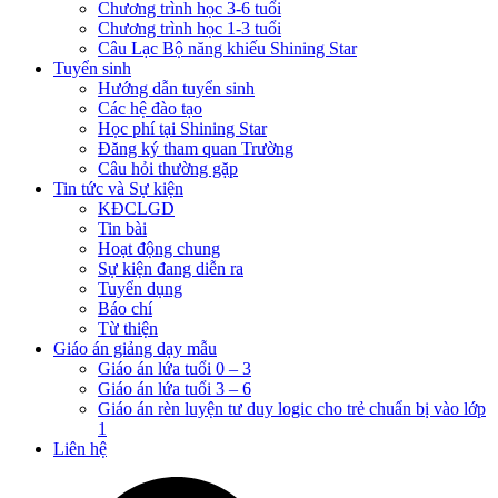
Chương trình học 3-6 tuổi
Chương trình học 1-3 tuổi
Câu Lạc Bộ năng khiếu Shining Star
Tuyển sinh
Hướng dẫn tuyển sinh
Các hệ đào tạo
Học phí tại Shining Star
Đăng ký tham quan Trường
Câu hỏi thường gặp
Tin tức và Sự kiện
KĐCLGD
Tin bài
Hoạt động chung
Sự kiện đang diễn ra
Tuyển dụng
Báo chí
Từ thiện
Giáo án giảng dạy mẫu
Giáo án lứa tuổi 0 – 3
Giáo án lứa tuổi 3 – 6
Giáo án rèn luyện tư duy logic cho trẻ chuẩn bị vào lớp
1
Liên hệ