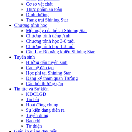
Cơ sở vật chất
Thực phẩm an toàn
Dinh dưỡng
Trang trại Shining Star
Chương trình học
Một ngày của bé tại Shining Star
Chương trình tiếng Anh
Chương trình học 3-6 tuổi
Chương trình học 1-3 tuổi
Câu Lạc Bộ năng khiếu Shining Star
Tuyển sinh
Hướng dẫn tuyển sinh
Các hệ đào tạo
Học phí tại Shining Star
Đăng ký tham quan Trường
Câu hỏi thường gặp
Tin tức và Sự kiện
KĐCLGD
Tin bài
Hoạt động chung
Sự kiện đang diễn ra
Tuyển dụng
Báo chí
Từ thiện
Giáo án giảng dạy mẫu