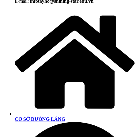
E-mail:
infotayho@shining-star.edu.vn
CƠ SỞ ĐƯỜNG LÁNG