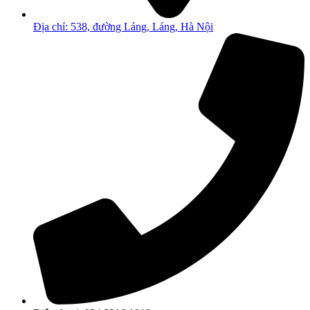
Địa chỉ: 538, đường Láng, Láng, Hà Nội