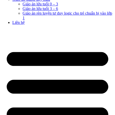
Giáo án lứa tuổi 0 – 3
Giáo án lứa tuổi 3 – 6
Giáo án rèn luyện tư duy logic cho trẻ chuẩn bị vào lớp
1
Liên hệ