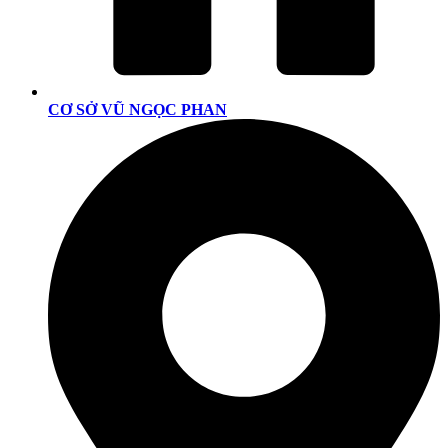
CƠ SỞ VŨ NGỌC PHAN