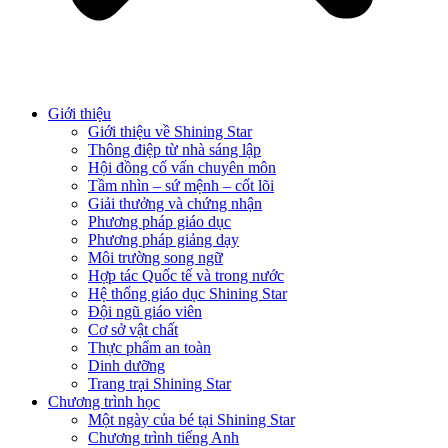
Giới thiệu
Giới thiệu về Shining Star
Thông điệp từ nhà sáng lập
Hội đồng cố vấn chuyên môn
Tầm nhìn – sứ mệnh – cốt lõi
Giải thưởng và chứng nhận
Phương pháp giáo dục
Phương pháp giảng dạy
Môi trường song ngữ
Hợp tác Quốc tế và trong nước
Hệ thống giáo dục Shining Star
Đội ngũ giáo viên
Cơ sở vật chất
Thực phẩm an toàn
Dinh dưỡng
Trang trại Shining Star
Chương trình học
Một ngày của bé tại Shining Star
Chương trình tiếng Anh