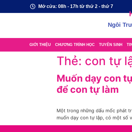
Mở cửa: 08h - 17h từ thứ 2 - thứ 7
Ngôi Tr
GIỚI THIỆU
CHƯƠNG TRÌNH HỌC
TUYỂN SINH
TI
Thẻ:
con tự l
Muốn dạy con tự
để con tự làm
Một trong những dấu mốc phát tri
muốn dạy con tự lập, có một số v