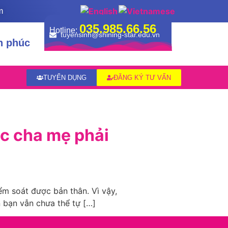
m
035.985.66.56
Hotline:
tuyensinh@shining-star.edu.vn
h phúc
TUYỂN DỤNG
ĐĂNG KÝ TƯ VẤN
ệc cha mẹ phải
ểm soát được bản thân. Vì vậy,
n bạn vẫn chưa thể tự […]