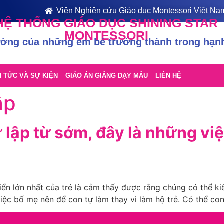
Viện Nghiên cứu Giáo dục Montessori Việt Na
HỆ THỐNG GIÁO DỤC SHINING STAR
MONTESSORI
ường của những em bé trưởng thành trong hạn
N TỨC VÀ SỰ KIỆN
GIÁO ÁN GIẢNG DẠY MẪU
LIÊN HỆ
ập
 lập từ sớm, đây là những vi
ển lớn nhất của trẻ là cảm thấy được rằng chúng có thể ki
iệc bố mẹ nên để con tự làm thay vì làm hộ trẻ. Có thể co