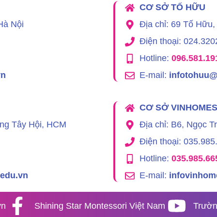
CƠ SỞ TỐ HỮU
Hà Nội
Địa chỉ: 69 Tố Hữu
Điện thoại: 024.320
Hotline:
096.581.19
vn
E-mail:
infotohuu@
CƠ SỞ VINHOME
ông Tây Hội, HCM
Địa chỉ: B6, Ngọc T
Điện thoại: 035.985
Hotline:
035.985.66
.edu.vn
E-mail:
infovinhom
vn
Shining Star Montessori Việt Nam
Trườn