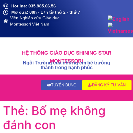
Hotline: 035.985.66.56
Mở cửa: 08h - 17h từ thứ 2 - thứ 7
Viện Nghiên cứu Giáo dục
Montessori Việt Nam
HỆ THỐNG GIÁO DỤC SHINING STAR
MONTESSORI
Ngôi Trường của những em bé trưởng
thành trong hạnh phúc
TUYỂN DỤNG
ĐĂNG KÝ TƯ VẤN
Thẻ:
Bố mẹ không
đánh con