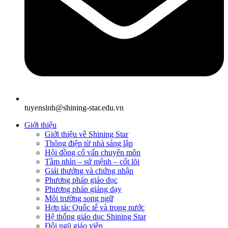
tuyensinh@shining-star.edu.vn
Giới thiệu
Giới thiệu về Shining Star
Thông điệp từ nhà sáng lập
Hội đồng cố vấn chuyên môn
Tầm nhìn – sứ mệnh – cốt lõi
Giải thưởng và chứng nhận
Phương pháp giáo dục
Phương pháp giảng dạy
Môi trường song ngữ
Hợp tác Quốc tế và trong nước
Hệ thống giáo dục Shining Star
Đội ngũ giáo viên