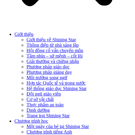
Giới thiệu
Giới thiệu về Shining Star
Thông điệp từ nhà sáng lập
Hội đồng cố vấn chuyên môn
Tầm nhìn – sứ mệnh – cốt lõi
Giải thưởng và chứng nhận
Phương pháp giáo dục
Phương pháp giảng dạy
Môi trường song ngữ
Hợp tác Quốc tế và trong nước
Hệ thống giáo dục Shining Star
Đội ngũ giáo viên
Cơ sở vật chất
Thực phẩm an toàn
Dinh dưỡng
Trang trại Shining Star
Chương trình học
Một ngày của bé tại Shining Star
Chương trình tiếng Anh