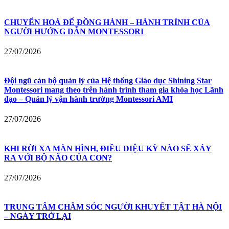
CHUYỂN HOÁ ĐỂ ĐỒNG HÀNH – HÀNH TRÌNH CỦA
NGƯỜI HƯỚNG DẪN MONTESSORI
27/07/2026
Đội ngũ cán bộ quản lý của Hệ thống Giáo dục Shining Star
Montessori mang theo trên hành trình tham gia khóa học Lãnh
đạo – Quản lý vận hành trường Montessori AMI
27/07/2026
KHI RỜI XA MÀN HÌNH, ĐIỀU DIỆU KỲ NÀO SẼ XẢY
RA VỚI BỘ NÃO CỦA CON?
27/07/2026
TRUNG TÂM CHĂM SÓC NGƯỜI KHUYẾT TẬT HÀ NỘI
– NGÀY TRỞ LẠI