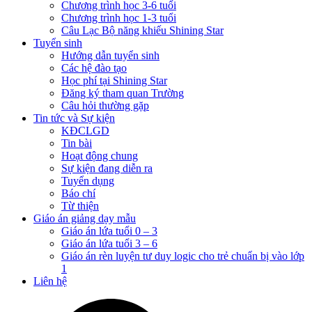
Chương trình học 3-6 tuổi
Chương trình học 1-3 tuổi
Câu Lạc Bộ năng khiếu Shining Star
Tuyển sinh
Hướng dẫn tuyển sinh
Các hệ đào tạo
Học phí tại Shining Star
Đăng ký tham quan Trường
Câu hỏi thường gặp
Tin tức và Sự kiện
KĐCLGD
Tin bài
Hoạt động chung
Sự kiện đang diễn ra
Tuyển dụng
Báo chí
Từ thiện
Giáo án giảng dạy mẫu
Giáo án lứa tuổi 0 – 3
Giáo án lứa tuổi 3 – 6
Giáo án rèn luyện tư duy logic cho trẻ chuẩn bị vào lớp
1
Liên hệ