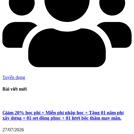
Tuyển dụng
Bài viết mới
Giảm 20% học phí + Miễn phí nhập học + Tặng 01 năm phí
xây dựng + 01 set đồng phục + 01 lượt bốc thăm may mắn.
27/07/2026