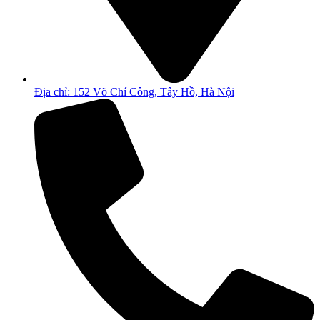
Địa chỉ: 152 Võ Chí Công, Tây Hồ, Hà Nội