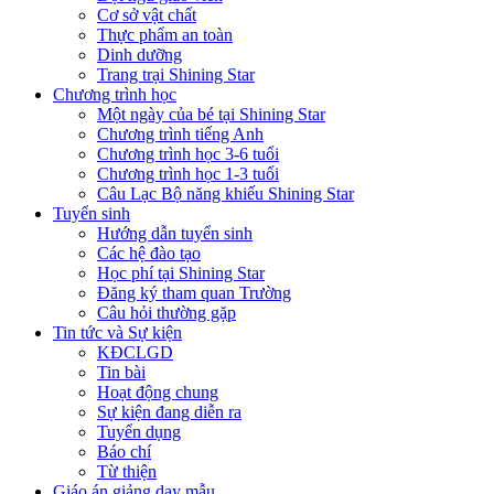
Cơ sở vật chất
Thực phẩm an toàn
Dinh dưỡng
Trang trại Shining Star
Chương trình học
Một ngày của bé tại Shining Star
Chương trình tiếng Anh
Chương trình học 3-6 tuổi
Chương trình học 1-3 tuổi
Câu Lạc Bộ năng khiếu Shining Star
Tuyển sinh
Hướng dẫn tuyển sinh
Các hệ đào tạo
Học phí tại Shining Star
Đăng ký tham quan Trường
Câu hỏi thường gặp
Tin tức và Sự kiện
KĐCLGD
Tin bài
Hoạt động chung
Sự kiện đang diễn ra
Tuyển dụng
Báo chí
Từ thiện
Giáo án giảng dạy mẫu