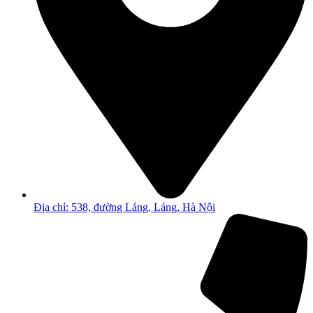
Địa chỉ: 538, đường Láng, Láng, Hà Nội