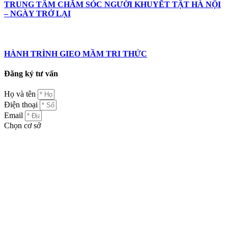
TRUNG TÂM CHĂM SÓC NGƯỜI KHUYẾT TẬT HÀ NỘI
– NGÀY TRỞ LẠI
HÀNH TRÌNH GIEO MẦM TRI THỨC
Đăng ký tư vấn
Họ và tên
Điện thoại
Email
Chọn cơ sở