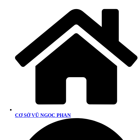
CƠ SỞ VŨ NGỌC PHAN