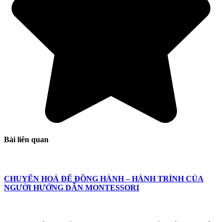
Bài liên quan
CHUYỂN HOÁ ĐỂ ĐỒNG HÀNH – HÀNH TRÌNH CỦA
NGƯỜI HƯỚNG DẪN MONTESSORI