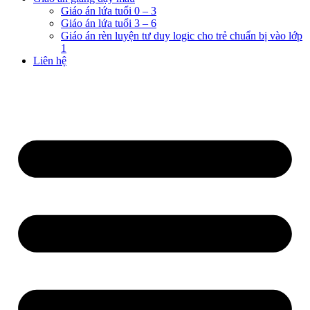
Giáo án lứa tuổi 0 – 3
Giáo án lứa tuổi 3 – 6
Giáo án rèn luyện tư duy logic cho trẻ chuẩn bị vào lớp
1
Liên hệ