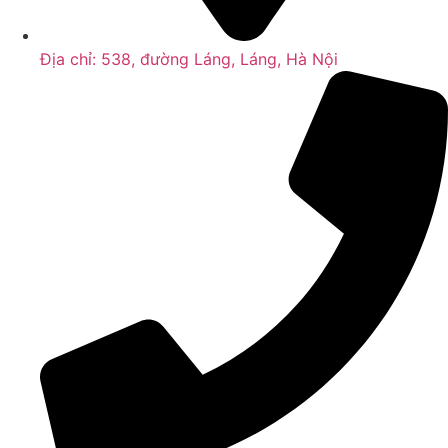
Địa chỉ: 538, đường Láng, Láng, Hà Nội