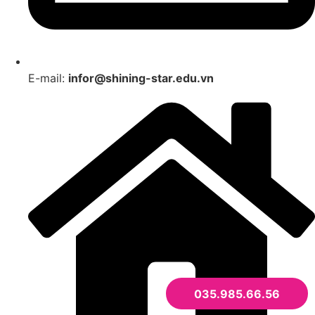
E-mail:
infor@shining-star.edu.vn
035.985.66.56