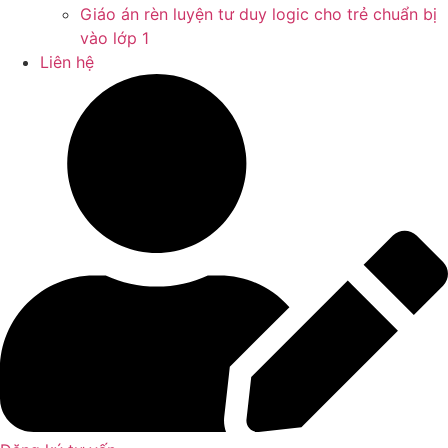
Giáo án rèn luyện tư duy logic cho trẻ chuẩn bị
vào lớp 1
Liên hệ