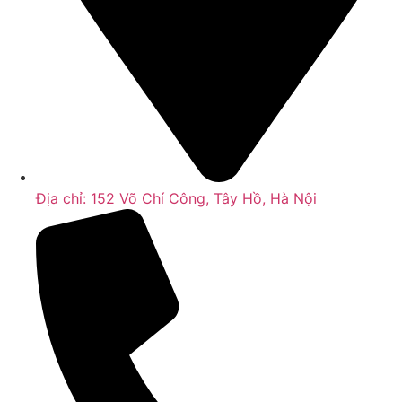
Địa chỉ: 152 Võ Chí Công, Tây Hồ, Hà Nội