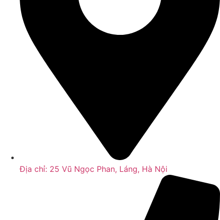
Địa chỉ: 25 Vũ Ngọc Phan, Láng, Hà Nội