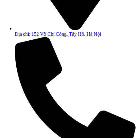
Địa chỉ: 152 Võ Chí Công, Tây Hồ, Hà Nội