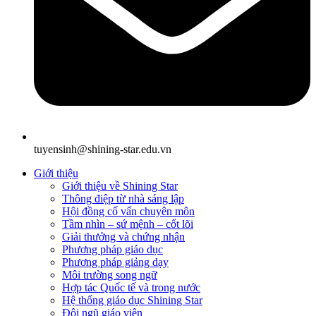
tuyensinh@shining-star.edu.vn
Giới thiệu
Giới thiệu về Shining Star
Thông điệp từ nhà sáng lập
Hội đồng cố vấn chuyên môn
Tầm nhìn – sứ mệnh – cốt lõi
Giải thưởng và chứng nhận
Phương pháp giáo dục
Phương pháp giảng dạy
Môi trường song ngữ
Hợp tác Quốc tế và trong nước
Hệ thống giáo dục Shining Star
Đội ngũ giáo viên