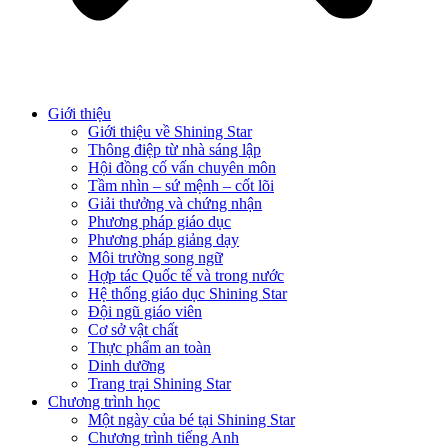
Giới thiệu
Giới thiệu về Shining Star
Thông điệp từ nhà sáng lập
Hội đồng cố vấn chuyên môn
Tầm nhìn – sứ mệnh – cốt lõi
Giải thưởng và chứng nhận
Phương pháp giáo dục
Phương pháp giảng dạy
Môi trường song ngữ
Hợp tác Quốc tế và trong nước
Hệ thống giáo dục Shining Star
Đội ngũ giáo viên
Cơ sở vật chất
Thực phẩm an toàn
Dinh dưỡng
Trang trại Shining Star
Chương trình học
Một ngày của bé tại Shining Star
Chương trình tiếng Anh