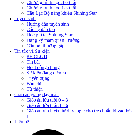
Chương trình học 3-6 tuổi
Chương trình học 1-3 tuổi
Câu Lạc Bộ năng khiếu Shining Star
Tuyển sinh
Hướng dẫn tuyển sinh
Các hệ đào tạo
Học phí tại Shining Star
Đăng ký tham quan Trường
Câu hỏi thường gặp
Tin tức và Sự kiện
KĐCLGD
Tin bài
Hoạt động chung
Sự kiện đang diễn ra
Tuyển dụng
Báo chí
Từ thiện
Giáo án giảng dạy mẫu
Giáo án lứa tuổi 0 – 3
Giáo án lứa tuổi 3 – 6
Giáo án rèn luyện tư duy logic cho trẻ chuẩn bị vào lớp
1
Liên hệ