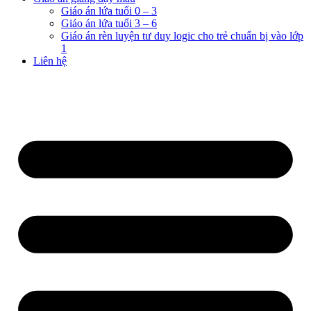
Giáo án lứa tuổi 0 – 3
Giáo án lứa tuổi 3 – 6
Giáo án rèn luyện tư duy logic cho trẻ chuẩn bị vào lớp
1
Liên hệ