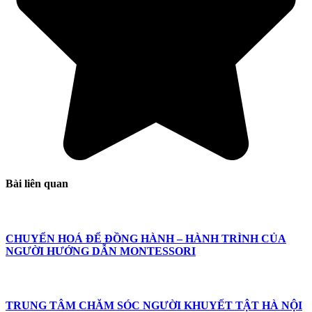
Bài liên quan
CHUYỂN HOÁ ĐỂ ĐỒNG HÀNH – HÀNH TRÌNH CỦA
NGƯỜI HƯỚNG DẪN MONTESSORI
TRUNG TÂM CHĂM SÓC NGƯỜI KHUYẾT TẬT HÀ NỘI