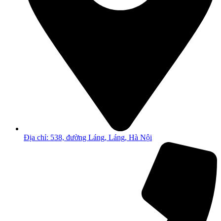
Địa chỉ: 538, đường Láng, Láng, Hà Nội