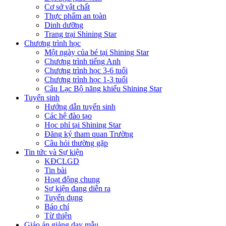
Cơ sở vật chất
Thực phẩm an toàn
Dinh dưỡng
Trang trại Shining Star
Chương trình học
Một ngày của bé tại Shining Star
Chương trình tiếng Anh
Chương trình học 3-6 tuổi
Chương trình học 1-3 tuổi
Câu Lạc Bộ năng khiếu Shining Star
Tuyển sinh
Hướng dẫn tuyển sinh
Các hệ đào tạo
Học phí tại Shining Star
Đăng ký tham quan Trường
Câu hỏi thường gặp
Tin tức và Sự kiện
KĐCLGD
Tin bài
Hoạt động chung
Sự kiện đang diễn ra
Tuyển dụng
Báo chí
Từ thiện
Giáo án giảng dạy mẫu