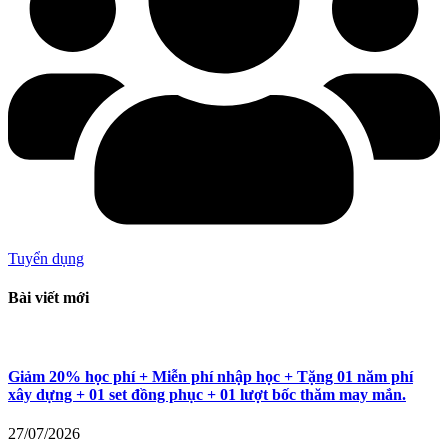
Tuyển dụng
Bài viết mới
Giảm 20% học phí + Miễn phí nhập học + Tặng 01 năm phí
xây dựng + 01 set đồng phục + 01 lượt bốc thăm may mắn.
27/07/2026