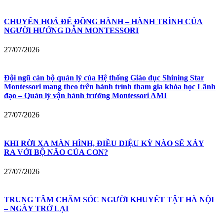
CHUYỂN HOÁ ĐỂ ĐỒNG HÀNH – HÀNH TRÌNH CỦA
NGƯỜI HƯỚNG DẪN MONTESSORI
27/07/2026
Đội ngũ cán bộ quản lý của Hệ thống Giáo dục Shining Star
Montessori mang theo trên hành trình tham gia khóa học Lãnh
đạo – Quản lý vận hành trường Montessori AMI
27/07/2026
KHI RỜI XA MÀN HÌNH, ĐIỀU DIỆU KỲ NÀO SẼ XẢY
RA VỚI BỘ NÃO CỦA CON?
27/07/2026
TRUNG TÂM CHĂM SÓC NGƯỜI KHUYẾT TẬT HÀ NỘI
– NGÀY TRỞ LẠI