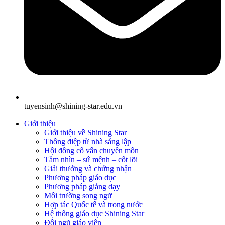
tuyensinh@shining-star.edu.vn
Giới thiệu
Giới thiệu về Shining Star
Thông điệp từ nhà sáng lập
Hội đồng cố vấn chuyên môn
Tầm nhìn – sứ mệnh – cốt lõi
Giải thưởng và chứng nhận
Phương pháp giáo dục
Phương pháp giảng dạy
Môi trường song ngữ
Hợp tác Quốc tế và trong nước
Hệ thống giáo dục Shining Star
Đội ngũ giáo viên