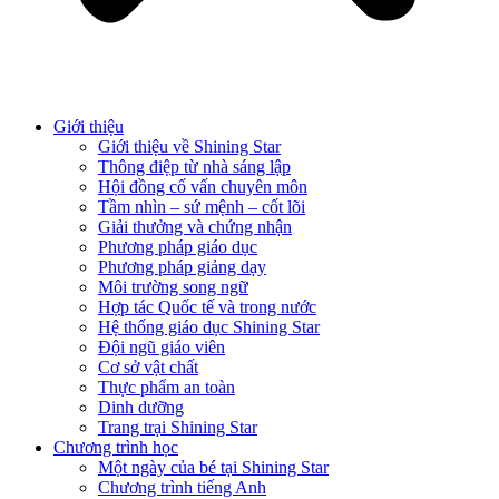
Giới thiệu
Giới thiệu về Shining Star
Thông điệp từ nhà sáng lập
Hội đồng cố vấn chuyên môn
Tầm nhìn – sứ mệnh – cốt lõi
Giải thưởng và chứng nhận
Phương pháp giáo dục
Phương pháp giảng dạy
Môi trường song ngữ
Hợp tác Quốc tế và trong nước
Hệ thống giáo dục Shining Star
Đội ngũ giáo viên
Cơ sở vật chất
Thực phẩm an toàn
Dinh dưỡng
Trang trại Shining Star
Chương trình học
Một ngày của bé tại Shining Star
Chương trình tiếng Anh