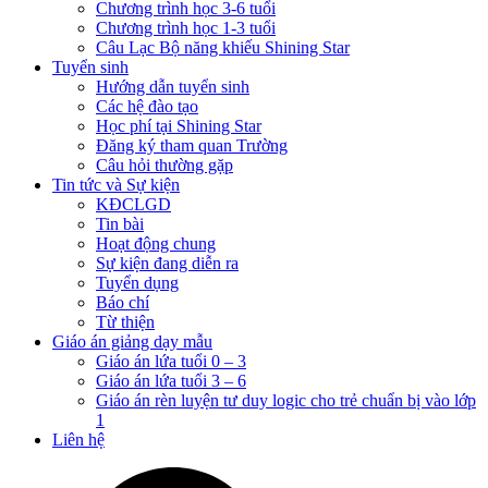
Chương trình học 3-6 tuổi
Chương trình học 1-3 tuổi
Câu Lạc Bộ năng khiếu Shining Star
Tuyển sinh
Hướng dẫn tuyển sinh
Các hệ đào tạo
Học phí tại Shining Star
Đăng ký tham quan Trường
Câu hỏi thường gặp
Tin tức và Sự kiện
KĐCLGD
Tin bài
Hoạt động chung
Sự kiện đang diễn ra
Tuyển dụng
Báo chí
Từ thiện
Giáo án giảng dạy mẫu
Giáo án lứa tuổi 0 – 3
Giáo án lứa tuổi 3 – 6
Giáo án rèn luyện tư duy logic cho trẻ chuẩn bị vào lớp
1
Liên hệ