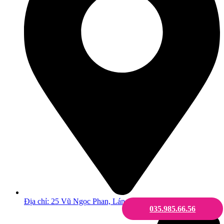
Địa chỉ: 25 Vũ Ngọc Phan, Láng, Hà Nội
035.985.66.56