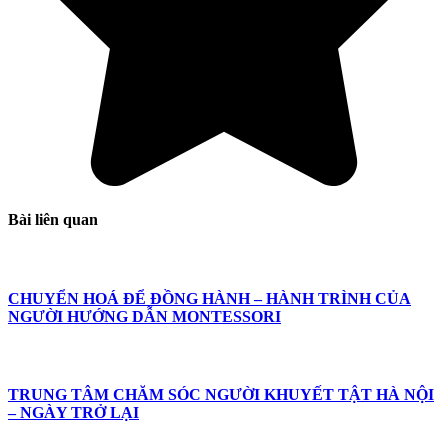
Bài liên quan
CHUYỂN HOÁ ĐỂ ĐỒNG HÀNH – HÀNH TRÌNH CỦA
NGƯỜI HƯỚNG DẪN MONTESSORI
TRUNG TÂM CHĂM SÓC NGƯỜI KHUYẾT TẬT HÀ NỘI
– NGÀY TRỞ LẠI