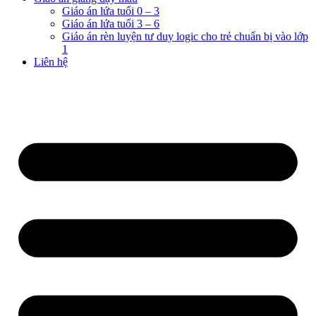
Giáo án lứa tuổi 0 – 3
Giáo án lứa tuổi 3 – 6
Giáo án rèn luyện tư duy logic cho trẻ chuẩn bị vào lớp
1
Liên hệ