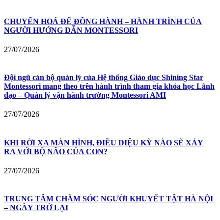
CHUYỂN HOÁ ĐỂ ĐỒNG HÀNH – HÀNH TRÌNH CỦA
NGƯỜI HƯỚNG DẪN MONTESSORI
27/07/2026
Đội ngũ cán bộ quản lý của Hệ thống Giáo dục Shining Star
Montessori mang theo trên hành trình tham gia khóa học Lãnh
đạo – Quản lý vận hành trường Montessori AMI
27/07/2026
KHI RỜI XA MÀN HÌNH, ĐIỀU DIỆU KỲ NÀO SẼ XẢY
RA VỚI BỘ NÃO CỦA CON?
27/07/2026
TRUNG TÂM CHĂM SÓC NGƯỜI KHUYẾT TẬT HÀ NỘI
– NGÀY TRỞ LẠI