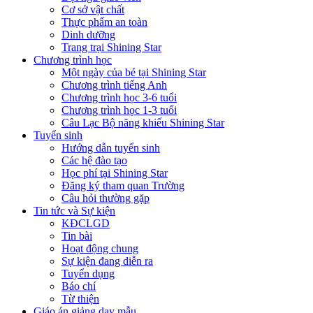
Cơ sở vật chất
Thực phẩm an toàn
Dinh dưỡng
Trang trại Shining Star
Chương trình học
Một ngày của bé tại Shining Star
Chương trình tiếng Anh
Chương trình học 3-6 tuổi
Chương trình học 1-3 tuổi
Câu Lạc Bộ năng khiếu Shining Star
Tuyển sinh
Hướng dẫn tuyển sinh
Các hệ đào tạo
Học phí tại Shining Star
Đăng ký tham quan Trường
Câu hỏi thường gặp
Tin tức và Sự kiện
KĐCLGD
Tin bài
Hoạt động chung
Sự kiện đang diễn ra
Tuyển dụng
Báo chí
Từ thiện
Giáo án giảng dạy mẫu