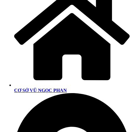
CƠ SỞ VŨ NGỌC PHAN