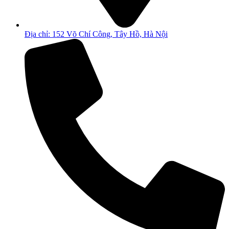
Địa chỉ: 152 Võ Chí Công, Tây Hồ, Hà Nội