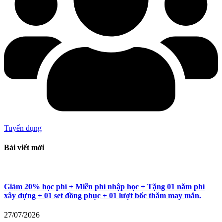
Tuyển dụng
Bài viết mới
Giảm 20% học phí + Miễn phí nhập học + Tặng 01 năm phí
xây dựng + 01 set đồng phục + 01 lượt bốc thăm may mắn.
27/07/2026