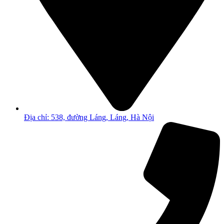
Địa chỉ: 538, đường Láng, Láng, Hà Nội